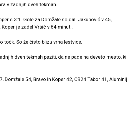
bora v zadnjih dveh tekmah.
er s 3:1. Gole za Domžale so dali Jakupović v 45,
 Koper je zadel Vršič v 64 minuti.
očk. So že čisto blizu vrha lestvice.
zadnjih dveh tekmah paziti, da ne pade na deveto mesto, ki
57, Domžale 54, Bravo in Koper 42, CB24 Tabor 41, Aluminij