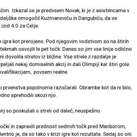
čim. Izkazal se je predvsem Novak, ki je z asistencama v
podaljška omogočil Kuzmanoviću in Dangubiću, da se
 izid 4:0 za Celje.
 igra kot prerojeno. Pod njegovim vodstvom so na štirih
tekmah osvojili le pet točk. Danes so jim vse linije odlično
ovolila strelov iz bližine. Vse strele z razdalje je
ljali nekaj domiselnih akcij in dali Olimpiji kar štiri gole.
valifikacijam, povsem realne.
mi prvenstva popolnoma razočarali. Obrambe kot da ni bilo,
edno sprehodili skozi njo.
anj so poskušali s streli od daleč, neuspešno.
 točki in zapravili prednost sedmih točk pred Mariborom,
ntno je, da so tako v krizi igre kot rezultata. Sedaj so oni