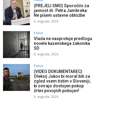
(PREJELI SMO) Sporočilo za
javnost dr. Petra Jambreka:
Ne pišem ustavne obtožbe
6. avgusta, 2026
Fokus
Vlada ne nasprotuje predlogu
novele kazenskega zakonika
SD
6. avgusta, 2026
Fokus
(VIDEO DOKUMENTAREC)
Oleksij Jukov bi moral biti za
zgled vsem tistim v Sloveniji,
ki ovirajo dostojen pokop
žrtev povojnih pobojev!
6. avgusta, 2026