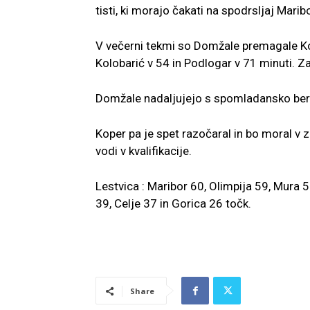
tisti, ki morajo čakati na spodrsljaj Mari
V večerni tekmi so Domžale premagale Kop
Kolobarić v 54 in Podlogar v 71 minuti. Za
Domžale nadaljujejo s spomladansko bero t
Koper pa je spet razočaral in bo moral v 
vodi v kvalifikacije.
Lestvica : Maribor 60, Olimpija 59, Mura 
39, Celje 37 in Gorica 26 točk.
Share