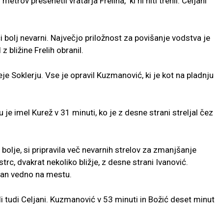
etrov presenetil vratarja Freliha, ki ni niti trenil. Celjani
 bolj nevarni. Največjo priložnost za povišanje vodstva je
z bližine Frelih obranil.
je Soklerju. Vse je opravil Kuzmanović, ki je kot na pladnju
je imel Kurež v 31 minuti, ko je z desne strani streljal čez
 bolje, si pripravila več nevarnih strelov za zmanjšanje
trc, dvakrat nekoliko bližje, z desne strani Ivanović.
zman vedno na mestu.
ali tudi Celjani. Kuzmanović v 53 minuti in Božić deset minut