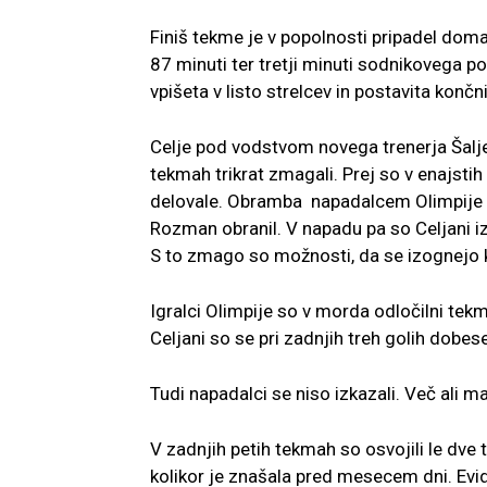
Finiš tekme je v popolnosti pripadel doma
87 minuti ter tretji minuti sodnikovega 
vpišeta v listo strelcev in postavita končni
Celje pod vodstvom novega trenerja Šalje
tekmah trikrat zmagali. Prej so v enajstih 
delovale. Obramba napadalcem Olimpije ni d
Rozman obranil. V napadu pa so Celjani izpe
S to zmago so možnosti, da se izognejo k
Igralci Olimpije so v morda odločilni tek
Celjani so se pri zadnjih treh golih dobes
Tudi napadalci se niso izkazali. Več ali m
V zadnjih petih tekmah so osvojili le dve
kolikor je znašala pred mesecem dni. Evide