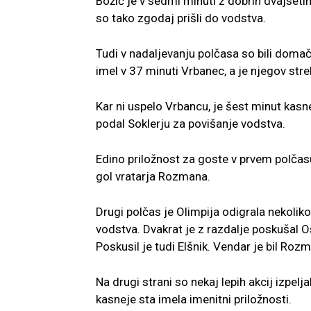
Božić je v sedmi minuti z dobrih dvajsetih m
so tako zgodaj prišli do vodstva.
Tudi v nadaljevanju polčasa so bili domači
imel v 37 minuti Vrbanec, a je njegov strel 
Kar ni uspelo Vrbancu, je šest minut kasne
podal Soklerju za povišanje vodstva.
Edino priložnost za goste v prvem polčasu 
gol vratarja Rozmana.
Drugi polčas je Olimpija odigrala nekoliko
vodstva. Dvakrat je z razdalje poskušal Os
Poskusil je tudi Elšnik. Vendar je bil Ro
Na drugi strani so nekaj lepih akcij izpelj
kasneje sta imela imenitni priložnosti.