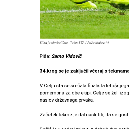
Slika je simbolična. (foto: STA / Anže Malovrh)
Piše:
Samo Vidovič
34.krog se je zaključil včeraj s tekmam
V Celju sta se srečala finalista letošnjeg
pomembna za obe ekipi. Celje se želi izogn
naslov državnega prvaka.
Začetek tekme je dal naslutiti, da se go