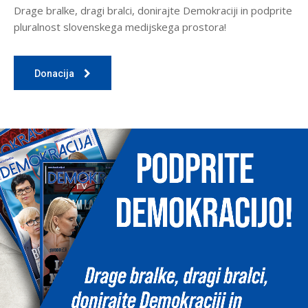
Drage bralke, dragi bralci, donirajte Demokraciji in podprite
pluralnost slovenskega medijskega prostora!
Donacija