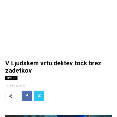
V Ljudskem vrtu delitev točk brez
zadetkov
ŠPORT
16. aprila, 2022