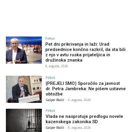
Fokus
Pet dni prikrivanja in laži: Urad
predsednice končno razkril, da sta bili
z njo v avtu ruska prijateljica in
družinska znanka
6. avgusta, 2026
Fokus
(PREJELI SMO) Sporočilo za javnost
dr. Petra Jambreka: Ne pišem ustavne
obtožbe
Gašper Blažič
-
6. avgusta, 2026
Fokus
Vlada ne nasprotuje predlogu novele
kazenskega zakonika SD
Gašper Blažič
-
6. avgusta, 2026