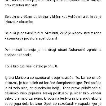
prek mariborskih vrat.
Selouki je v 60.minuti streljal v bližnji kot Velićevih vrat, ki se je
izkazal z obrambo.
Selouki je poskusil tudi v 74.minuti, Velić je njegov strel z roba
kazenskega prostora spet obranil.
Dve minuti kasneje je na drugi strani Nuhanović zgrešil s
podobne razdalje.
To je bilo tudi vse, ostalo je pri 0:0.
Igralci Maribora so razočarali svoje navijače. To, kar so sinoči
prikazali, je bilo daleč od kakšne šampionske igre. Prvi polčas
je bil zelo slab, drugi nekoliko boljši. Toda prave priložnosti si
dejansko niso pripravili. Nekaj poskusov je sicer bilo, vendar
veliko premalo za ekipo, ki vodi na lestvici in igra proti ekipi s
spodnjega dela lestvice. Spet so razočarali v napadu, kjer je