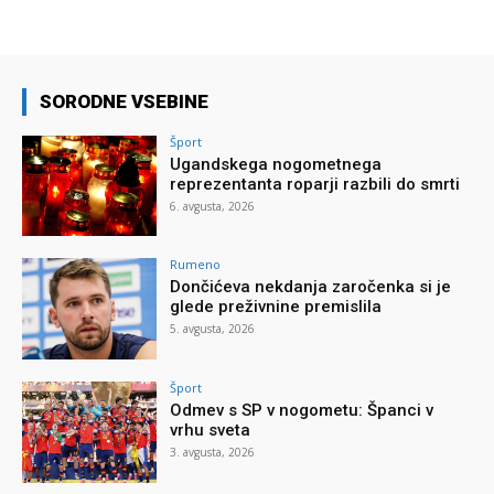
SORODNE VSEBINE
Šport
Ugandskega nogometnega
reprezentanta roparji razbili do smrti
6. avgusta, 2026
Rumeno
Dončićeva nekdanja zaročenka si je
glede preživnine premislila
5. avgusta, 2026
Šport
Odmev s SP v nogometu: Španci v
vrhu sveta
3. avgusta, 2026