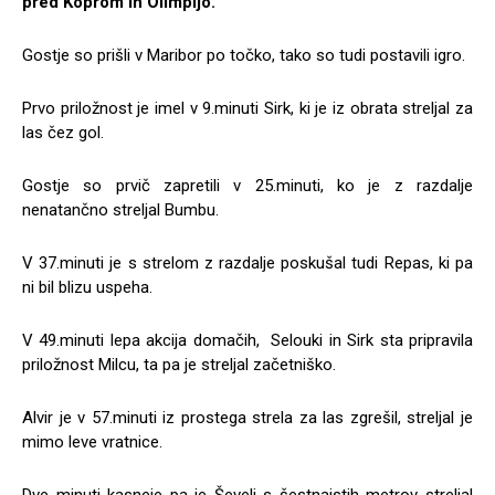
pred Koprom in Olimpijo.
Gostje so prišli v Maribor po točko, tako so tudi postavili igro.
Prvo priložnost je imel v 9.minuti Sirk, ki je iz obrata streljal za
las čez gol.
Gostje so prvič zapretili v 25.minuti, ko je z razdalje
nenatančno streljal Bumbu.
V 37.minuti je s strelom z razdalje poskušal tudi Repas, ki pa
ni bil blizu uspeha.
V 49.minuti lepa akcija domačih, Selouki in Sirk sta pripravila
priložnost Milcu, ta pa je streljal začetniško.
Alvir je v 57.minuti iz prostega strela za las zgrešil, streljal je
mimo leve vratnice.
Dve minuti kasneje pa je Ševelj s šestnajstih metrov streljal