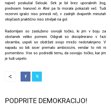
največ poskušal Selouki. Sirk je bil brez uporabnih žog,
predvsem Ivanović in Alvir pa bi morala pokazati več. Tudi
rezervni igralci niso prinesli nič, v zadnjih dvajsetih minutah
vilojičasti praktično niso streljali na gol.
Radomljani so zasluženo osvojili točko, ki jim v boju za
obstanek veliko pomeni. Odigrali so disciplinirano v fazi
obrambe, uspeli so obdržati svojo mrežo nedotaknjeno. V
napadu so bili sicer premalo ambiciozni, vendar to niti ni
pomembno. Vse so podredili temu, da osvojijo točko, kar jim
je tudi uspelo.
PODPRITE DEMOKRACIJO!