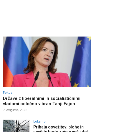
Fokus
Države z liberalnimi in socialističnimi
vladami odločno v bran Tanji Fajon
7. avgusta, 2026
Lokalno
Prihaja osvežitev: plohe in
nevihte bodo zajele večji del