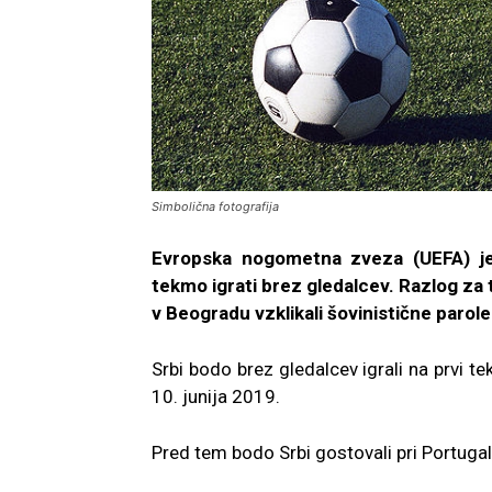
Simbolična fotografija
Evropska nogometna zveza (UEFA) je
tekmo igrati brez gledalcev. Razlog za to
v Beogradu vzklikali šovinistične parole
Srbi bodo brez gledalcev igrali na prvi te
10. junija 2019.
Pred tem bodo Srbi gostovali pri Portugals