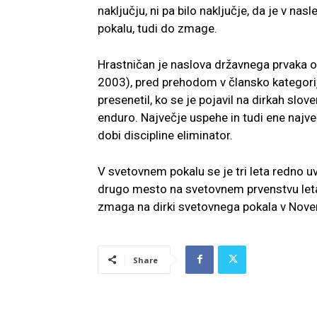
naključju, ni pa bilo naključje, da je v na
pokalu, tudi do zmage.
Hrastničan je naslova državnega prvaka o
2003), pred prehodom v člansko kategorij
presenetil, ko se je pojavil na dirkah slov
enduro. Največje uspehe in tudi ene najve
dobi discipline eliminator.
V svetovnem pokalu se je tri leta redno uv
drugo mesto na svetovnem prvenstvu let
zmaga na dirki svetovnega pokala v Nov
Share