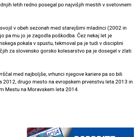
slednjih letih redno posegal po najvišjih mestih v svetovnem
svojil v obeh sezonah med starejšimi mladinci (2002 in
o pa mu jo je zagodla poškodba. Čez nekaj let je
enskega pokala v spustu, tekmoval pa je tudi v disciplini
čjih za slovensko gorsko kolesarstvo pa je dosegel v zlati
rščal med najboljše, vrhunci njegove kariere pa so bili
a 2012, drugo mesto na evropskem prvenstvu leta 2013 in
em Mestu na Moravskem leta 2014.