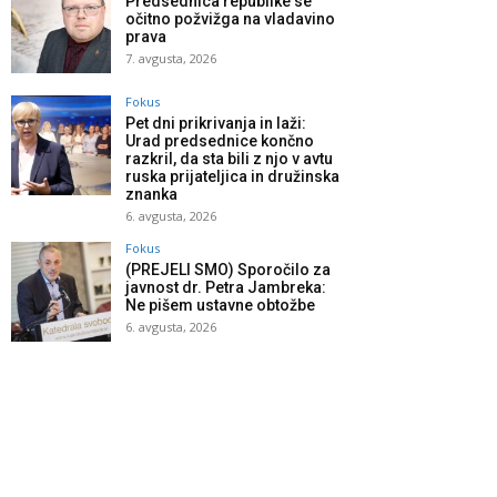
Predsednica republike se
očitno požvižga na vladavino
prava
7. avgusta, 2026
Fokus
Pet dni prikrivanja in laži:
Urad predsednice končno
razkril, da sta bili z njo v avtu
ruska prijateljica in družinska
znanka
6. avgusta, 2026
Fokus
(PREJELI SMO) Sporočilo za
javnost dr. Petra Jambreka:
Ne pišem ustavne obtožbe
6. avgusta, 2026