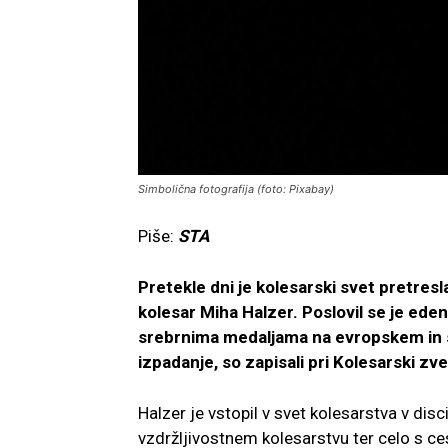
Simbolična fotografija (foto: Pixabay)
Piše:
STA
Pretekle dni je kolesarski svet pretresla
kolesar Miha Halzer. Poslovil se je eden 
srebrnima medaljama na evropskem in s
izpadanje, so zapisali pri Kolesarski zve
Halzer je vstopil v svet kolesarstva v disci
vzdržljivostnem kolesarstvu ter celo s ce