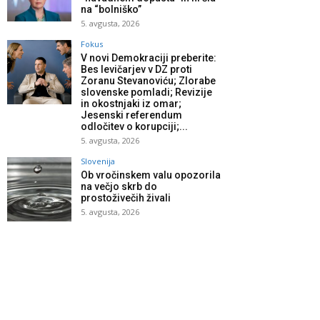
na “bolniško”
5. avgusta, 2026
Fokus
V novi Demokraciji preberite:
Bes levičarjev v DZ proti
Zoranu Stevanoviću; Zlorabe
slovenske pomladi; Revizije
in okostnjaki iz omar;
Jesenski referendum
odločitev o korupciji;...
5. avgusta, 2026
Slovenija
Ob vročinskem valu opozorila
na večjo skrb do
prostoživečih živali
5. avgusta, 2026