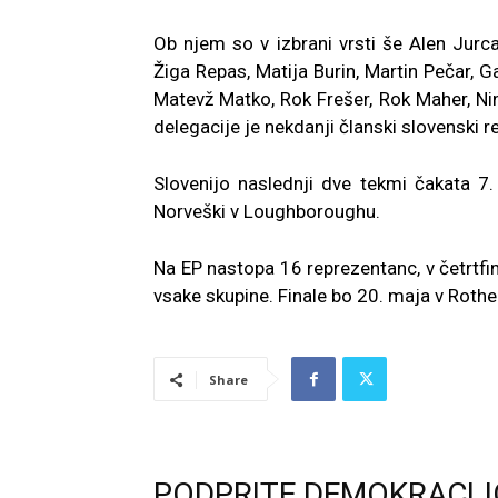
Ob njem so v izbrani vrsti še Alen Jurca
Žiga Repas, Matija Burin, Martin Pečar, G
Matevž Matko, Rok Frešer, Rok Maher, Ni
delegacije je nekdanji članski slovenski 
Slovenijo naslednji dve tekmi čakata 7.
Norveški v Loughboroughu.
Na EP nastopa 16 reprezentanc, v četrtfi
vsake skupine. Finale bo 20. maja v Roth
Share
PODPRITE DEMOKRACIJ