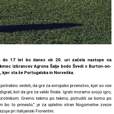
 do 17 let bo danes ob 20. uri začela nastope na
tekmec izbrancev Agrona Šalje bodo Švedi v Burton-on-
B, kjer sta še Portugalska in Norveška.
potrebno vedeti, da gre za evropsko prvenstvo, kjer so vse
li, kot da gre za veliki finale. Igrati moramo svojo igro,
protnikom. Gremo tekmo po tekmo, potrudili se bomo po
am bo to prineslo,” je za spletno stran Nogometne zveze
uje pri italijanski Fiorentini.