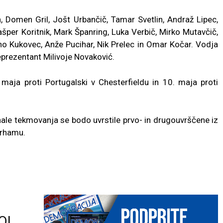
, Domen Gril, Jošt Urbančič, Tamar Svetlin, Andraž Lipec,
ašper Koritnik, Mark Španring, Luka Verbič, Mirko Mutavčič,
no Kukovec, Anže Pucihar, Nik Prelec in Omar Kočar. Vodja
reprezentant Milivoje Novaković.
 maja proti Portugalski v Chesterfieldu in 10. maja proti
nale tekmovanja se bodo uvrstile prvo- in drugouvrščene iz
erhamu.
O!