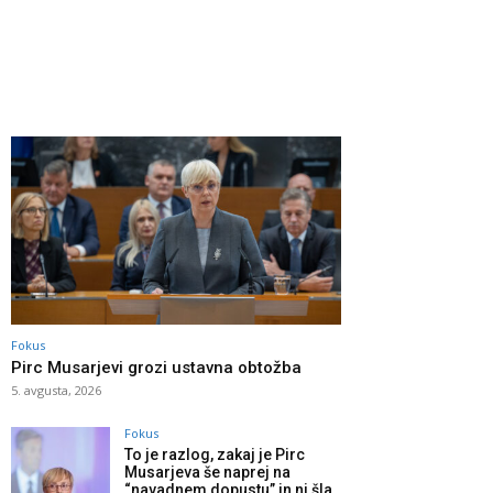
Fokus
Pirc Musarjevi grozi ustavna obtožba
5. avgusta, 2026
Fokus
To je razlog, zakaj je Pirc
Musarjeva še naprej na
“navadnem dopustu” in ni šla