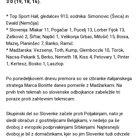
3:0 (19, 18, 16).
* Top Sport Hall, gledalcev 913, sodnika: Simonovic (Švica) in
Ewald (Nemčija).
* Slovenija: Mlakar 11, Pogačar 1, Pucelj 13, Lorber Fijok 13,
Zatković 2, Šiftar, Najdić 1, Velikonja Grbac, Milošič 15, Boisa,
Mazej, Planinšec 7, Banko, Ramić.
* Madžarska: Vezsenyi, Toth, Kump, Glemboczki 10, Török,
Nacsa-Pekarik 5, Berko, Nemeth 18, Kiss 4, Petovary 1, Pinter
1, Kertesz, Bosko 1, Laszlop.
Po ponedeljkovem dnevu premora so se izbranke italijanskega
stratega Marca Bonitte danes pomerile z Madžarkami. Na
prvih treh tekmah so slovenske odbojkarice zabeležile tri
poraze proti zahtevnim tekmicam.
Skupinski del so Slovenke začele proti Poljakinjam, nato je
sledil obračun z gostiteljicami Belgijkami, v nedeljo pa še
dvoboj z evropski podprvakinjami Srbkinjami. Najtesnejši
dvoboj je bil z domačinkami, kjer so jim Slovenke tudi odvzele