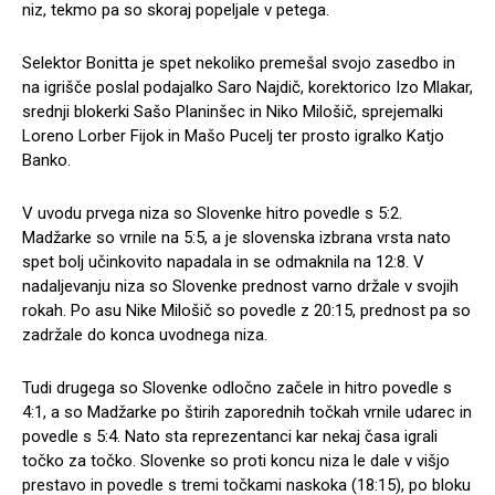
niz, tekmo pa so skoraj popeljale v petega.
Selektor Bonitta je spet nekoliko premešal svojo zasedbo in
na igrišče poslal podajalko Saro Najdič, korektorico Izo Mlakar,
srednji blokerki Sašo Planinšec in Niko Milošič, sprejemalki
Loreno Lorber Fijok in Mašo Pucelj ter prosto igralko Katjo
Banko.
V uvodu prvega niza so Slovenke hitro povedle s 5:2.
Madžarke so vrnile na 5:5, a je slovenska izbrana vrsta nato
spet bolj učinkovito napadala in se odmaknila na 12:8. V
nadaljevanju niza so Slovenke prednost varno držale v svojih
rokah. Po asu Nike Milošič so povedle z 20:15, prednost pa so
zadržale do konca uvodnega niza.
Tudi drugega so Slovenke odločno začele in hitro povedle s
4:1, a so Madžarke po štirih zaporednih točkah vrnile udarec in
povedle s 5:4. Nato sta reprezentanci kar nekaj časa igrali
točko za točko. Slovenke so proti koncu niza le dale v višjo
prestavo in povedle s tremi točkami naskoka (18:15), po bloku