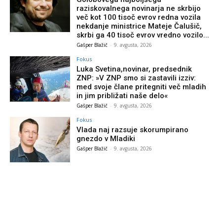
raziskovalnega novinarja ne skrbijo
več kot 100 tisoč evrov redna vozila
nekdanje ministrice Mateje Čalušič,
skrbi ga 40 tisoč evrov vredno vozilo...
Gašper Blažič
-
9. avgusta, 2026
Fokus
Luka Svetina,novinar, predsednik
ZNP: »V ZNP smo si zastavili izziv:
med svoje člane pritegniti več mladih
in jim približati naše delo«
Gašper Blažič
-
9. avgusta, 2026
Fokus
Vlada naj razsuje skorumpirano
gnezdo v Mladiki
Gašper Blažič
-
9. avgusta, 2026