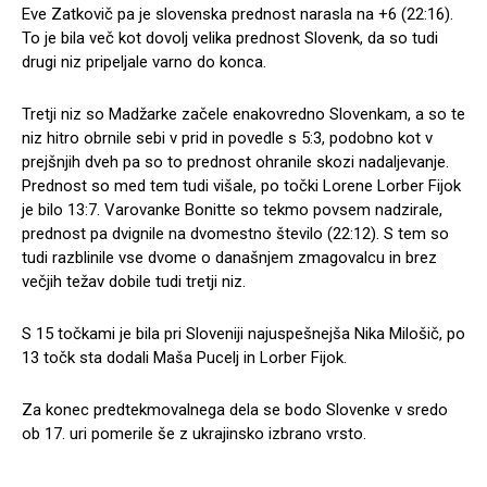
Eve Zatkovič pa je slovenska prednost narasla na +6 (22:16).
To je bila več kot dovolj velika prednost Slovenk, da so tudi
drugi niz pripeljale varno do konca.
Tretji niz so Madžarke začele enakovredno Slovenkam, a so te
niz hitro obrnile sebi v prid in povedle s 5:3, podobno kot v
prejšnjih dveh pa so to prednost ohranile skozi nadaljevanje.
Prednost so med tem tudi višale, po točki Lorene Lorber Fijok
je bilo 13:7. Varovanke Bonitte so tekmo povsem nadzirale,
prednost pa dvignile na dvomestno število (22:12). S tem so
tudi razblinile vse dvome o današnjem zmagovalcu in brez
večjih težav dobile tudi tretji niz.
S 15 točkami je bila pri Sloveniji najuspešnejša Nika Milošič, po
13 točk sta dodali Maša Pucelj in Lorber Fijok.
Za konec predtekmovalnega dela se bodo Slovenke v sredo
ob 17. uri pomerile še z ukrajinsko izbrano vrsto.