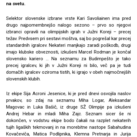
na svetu.
Selektor slovenske izbrane vrste Kari Savoliainen ima pred
drugo najpomembnejšo nalogo sezono – prvo so njegovi
izbranci opravili na olimpijskih igrah v Južni Koreji – precej
težav. Predvsem pri sestavi moštva, saj bo pogrešal kar precej
standardnih igralcev. Nekateri manjkajo zaradi poškodb, drugi
imajo klubske obveznosti, izkušeni Marcel Rodman je končal
slovensko kariero … Na seznamu za Budimpešto je tako
precej igralcev, ki jih v Južni Koreji ni bilo, več pa je tudi
domačih igralcev oziroma tistih, ki igrajo v obeh najmočnejših
slovenskih klubih.
Iz ekipe Sija Acroni Jesenice, ki je pred dnevi osvojila naslov
prvakov, so zdaj na seznamu Miha Logar, Aleksandar
Magovac in Luka Bašič, iz druge SŽ Olimpije pa izkušeni
Andrej Hebar in mladi Miha Zajc. Seznam sicer še ni
dokončen, v vodstvu ekipe bodo čakali na razplet nekaterih
tujih ligaških tekmovanj in na morebitne nastope Sabahudina
Kovačeviča, Matica Podlipnika, Klemna Pretnarja in Jurija