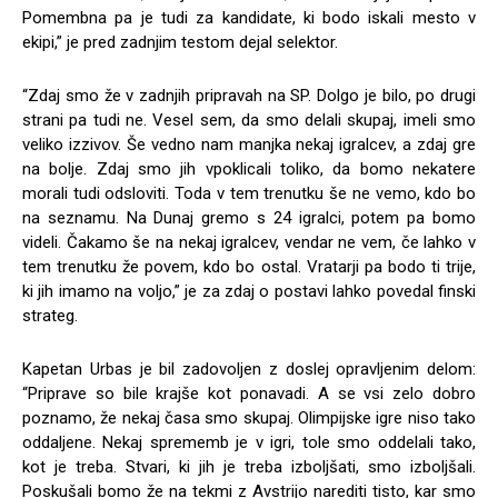
Pomembna pa je tudi za kandidate, ki bodo iskali mesto v
ekipi,” je pred zadnjim testom dejal selektor.
“Zdaj smo že v zadnjih pripravah na SP. Dolgo je bilo, po drugi
strani pa tudi ne. Vesel sem, da smo delali skupaj, imeli smo
veliko izzivov. Še vedno nam manjka nekaj igralcev, a zdaj gre
na bolje. Zdaj smo jih vpoklicali toliko, da bomo nekatere
morali tudi odsloviti. Toda v tem trenutku še ne vemo, kdo bo
na seznamu. Na Dunaj gremo s 24 igralci, potem pa bomo
videli. Čakamo še na nekaj igralcev, vendar ne vem, če lahko v
tem trenutku že povem, kdo bo ostal. Vratarji pa bodo ti trije,
ki jih imamo na voljo,” je za zdaj o postavi lahko povedal finski
strateg.
Kapetan Urbas je bil zadovoljen z doslej opravljenim delom:
“Priprave so bile krajše kot ponavadi. A se vsi zelo dobro
poznamo, že nekaj časa smo skupaj. Olimpijske igre niso tako
oddaljene. Nekaj sprememb je v igri, tole smo oddelali tako,
kot je treba. Stvari, ki jih je treba izboljšati, smo izboljšali.
Poskušali bomo že na tekmi z Avstrijo narediti tisto, kar smo