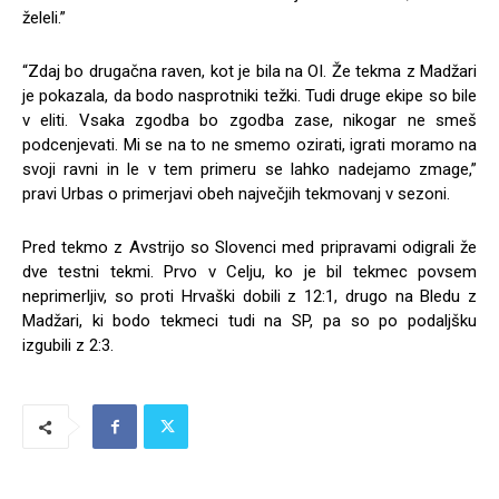
želeli.”
“Zdaj bo drugačna raven, kot je bila na OI. Že tekma z Madžari
je pokazala, da bodo nasprotniki težki. Tudi druge ekipe so bile
v eliti. Vsaka zgodba bo zgodba zase, nikogar ne smeš
podcenjevati. Mi se na to ne smemo ozirati, igrati moramo na
svoji ravni in le v tem primeru se lahko nadejamo zmage,”
pravi Urbas o primerjavi obeh največjih tekmovanj v sezoni.
Pred tekmo z Avstrijo so Slovenci med pripravami odigrali že
dve testni tekmi. Prvo v Celju, ko je bil tekmec povsem
neprimerljiv, so proti Hrvaški dobili z 12:1, drugo na Bledu z
Madžari, ki bodo tekmeci tudi na SP, pa so po podaljšku
izgubili z 2:3.