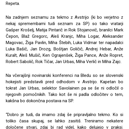
Repeta.
Na zadnjem seznamu za tekmo z Avstrijo (ki bo verjetno z
nekaj spremembami tudi seznam za SP) so tako vratarji
Gašper Krošelj, Matija Pintarič in Rok Stojanovič, branilci Mark
Čepon, Blaž Gregorc, Aleš Kranjc, Miha Logar, Aleksander
Magovac, Žiga Pavlin, Miha Štebih, Luka Vidmar ter napadalci
Luka Bašič, Jan Drozg, Boštjan Goličič, Andrej Hebar, Anže
Kuralt, Aleš Mušič, Ken Ograjenšek, Žiga Pance, Anže Ropret,
Robert Sabolič, Rok Tičar, Jan Urbas, Miha Verlič in Miha Zajc.
Na včerajšnji novinarski konferenci na Bledu so se slovenski
hokejisti predstavili pred odhodom v Avstrijo. Kapetan bo
tokrat Jan Urbas, selektor Savolainen pa se še ni odločil o
njegovih pomočnikih. Tako kot še ni padla odločitev o tem,
kakšna bo dokončna postava na SP.
“Dobro je tudi, da imamo zdaj še pripravljalno tekmo. Ko si
toliko časa skupaj, se lahko zasitiš. Treniramo nekatere
določene stvari, zdaj bi rad videl, kako delujejo v praksi.