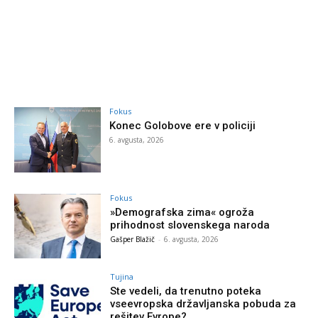
Fokus
Konec Golobove ere v policiji
6. avgusta, 2026
Fokus
»Demografska zima« ogroža
prihodnost slovenskega naroda
Gašper Blažič
-
6. avgusta, 2026
Tujina
Ste vedeli, da trenutno poteka
vseevropska državljanska pobuda za
rešitev Evrope?