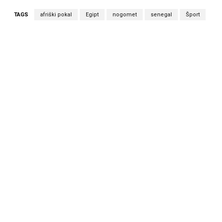
TAGS
afriški pokal
Egipt
nogomet
senegal
Šport