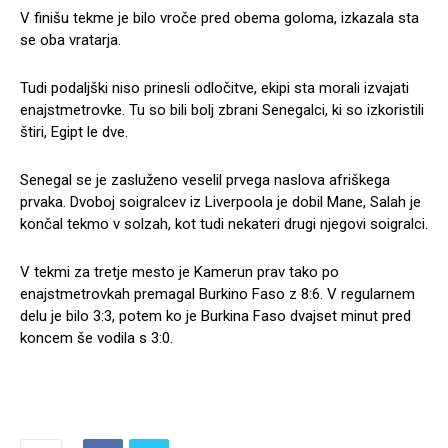
V finišu tekme je bilo vroče pred obema goloma, izkazala sta
se oba vratarja.
Tudi podaljški niso prinesli odločitve, ekipi sta morali izvajati
enajstmetrovke. Tu so bili bolj zbrani Senegalci, ki so izkoristili
štiri, Egipt le dve.
Senegal se je zasluženo veselil prvega naslova afriškega
prvaka. Dvoboj soigralcev iz Liverpoola je dobil Mane, Salah je
končal tekmo v solzah, kot tudi nekateri drugi njegovi soigralci.
V tekmi za tretje mesto je Kamerun prav tako po
enajstmetrovkah premagal Burkino Faso z 8:6. V regularnem
delu je bilo 3:3, potem ko je Burkina Faso dvajset minut pred
koncem še vodila s 3:0.