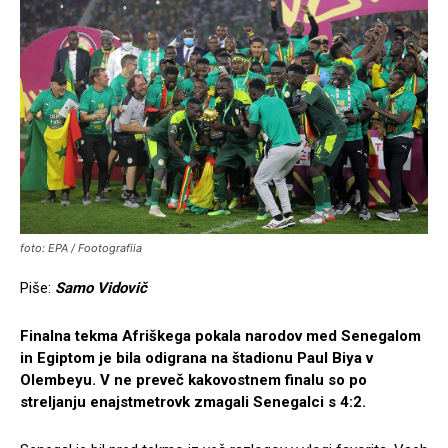
foto: EPA / Footografiia
Piše:
Samo Vidovič
Finalna tekma Afriškega pokala narodov med Senegalom
in Egiptom je bila odigrana na štadionu Paul Biya v
Olembeyu. V ne preveč kakovostnem finalu so po
streljanju enajstmetrovk zmagali Senegalci s 4:2.