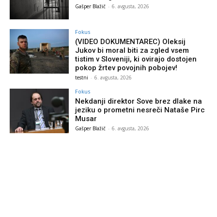
Gašper Blažič
-
6. avgusta, 2026
Fokus
(VIDEO DOKUMENTAREC) Oleksij
Jukov bi moral biti za zgled vsem
tistim v Sloveniji, ki ovirajo dostojen
pokop žrtev povojnih pobojev!
testni
-
6. avgusta, 2026
Fokus
Nekdanji direktor Sove brez dlake na
jeziku o prometni nesreči Nataše Pirc
Musar
Gašper Blažič
-
6. avgusta, 2026