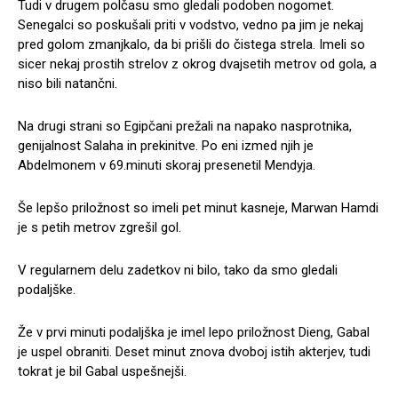
Tudi v drugem polčasu smo gledali podoben nogomet.
Senegalci so poskušali priti v vodstvo, vedno pa jim je nekaj
pred golom zmanjkalo, da bi prišli do čistega strela. Imeli so
sicer nekaj prostih strelov z okrog dvajsetih metrov od gola, a
niso bili natančni.
Na drugi strani so Egipčani prežali na napako nasprotnika,
genijalnost Salaha in prekinitve. Po eni izmed njih je
Abdelmonem v 69.minuti skoraj presenetil Mendyja.
Še lepšo priložnost so imeli pet minut kasneje, Marwan Hamdi
je s petih metrov zgrešil gol.
V regularnem delu zadetkov ni bilo, tako da smo gledali
podaljške.
Že v prvi minuti podaljška je imel lepo priložnost Dieng, Gabal
je uspel obraniti. Deset minut znova dvoboj istih akterjev, tudi
tokrat je bil Gabal uspešnejši.