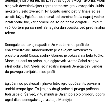
Senegal je bil pred tekmo iz več razlogov v vlogi favorita. Vseh
njegovih devetindvajset reprezentantov igra v evropskih klubih,
nekateri v zelo zvenečih. Pri Egiptu samo pet. V finale so se
uvrstili lažje, Egipčani so morali od osmine finala naprej vedno
igrati podaljške, kar pomeni, da so do finala odigrali 90 minut
več. Ob tem pa so imeli Senegalci dan počitka več pred finalno
tekmo.
Senegalci so takoj napadli in že v peti minuti prišli do
enajstmetrovke. Abdelmonem je v svojem kazenskem
prostoru podrl Cissa, sodnik Gomes je pokazal na belo točko.
Mane je udaril na polno, a je egiptovski vratar Gabal njegov
strel odbil v kot. Sledili so nadaljnji napadi Senegalcev, vendar
do pravega zaključka niso prišli.
Egipčani so poskušali njihovo hitro igro upočasniti, povsem
umiriti tempo igre. To jim je v drugi polovici prvega polčasa
tudi uspelo. Še več, v 43.minuti je Salah po solo prodoru dobro
ogrel dlani senegalskega vratarja Mendyja.