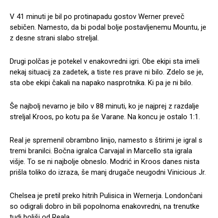
V 41 minuti je bil po protinapadu gostov Werner preveč
sebičen. Namesto, da bi podal bolje postavljenemu Mountu, je
z desne strani slabo streljal.
Drugi polčas je potekel v enakovredni igri. Obe ekipi sta imeli
nekaj situacij za zadetek, a tiste res prave ni bilo. Zdelo se je,
sta obe ekipi čakali na napako nasprotnika. Ki pa je ni bilo.
Še najbolj nevarno je bilo v 88 minuti, ko je najprej z razdalje
streljal Kroos, po kotu pa še Varane. Na koncu je ostalo 1:1.
Real je spremenil obrambno linijo, namesto s štirimi je igral s
tremi branilci. Bočna igralca Carvajal in Marcello sta igrala
višje. To se ni najbolje obneslo. Modrić in Kroos danes nista
prišla toliko do izraza, še manj drugače neugodni Vinicious Jr.
Chelsea je pretil preko hitrih Pulisica in Wernerja. Londončani
so odigrali dobro in bili popolnoma enakovredni, na trenutke
tudi boljši od Reala.