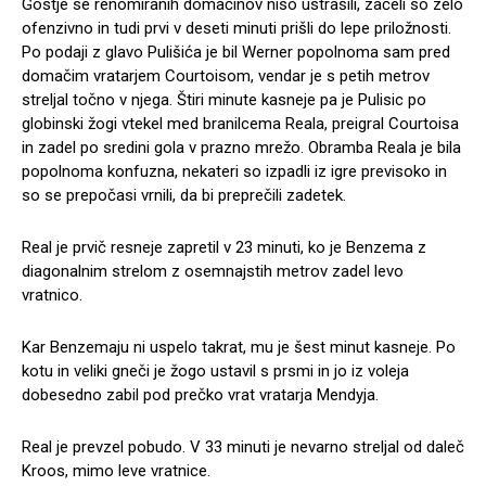
Gostje se renomiranih domačinov niso ustrašili, začeli so zelo
ofenzivno in tudi prvi v deseti minuti prišli do lepe priložnosti.
Po podaji z glavo Pulišića je bil Werner popolnoma sam pred
domačim vratarjem Courtoisom, vendar je s petih metrov
streljal točno v njega. Štiri minute kasneje pa je Pulisic po
globinski žogi vtekel med branilcema Reala, preigral Courtoisa
in zadel po sredini gola v prazno mrežo. Obramba Reala je bila
popolnoma konfuzna, nekateri so izpadli iz igre previsoko in
so se prepočasi vrnili, da bi preprečili zadetek.
Real je prvič resneje zapretil v 23 minuti, ko je Benzema z
diagonalnim strelom z osemnajstih metrov zadel levo
vratnico.
Kar Benzemaju ni uspelo takrat, mu je šest minut kasneje. Po
kotu in veliki gneči je žogo ustavil s prsmi in jo iz voleja
dobesedno zabil pod prečko vrat vratarja Mendyja.
Real je prevzel pobudo. V 33 minuti je nevarno streljal od daleč
Kroos, mimo leve vratnice.