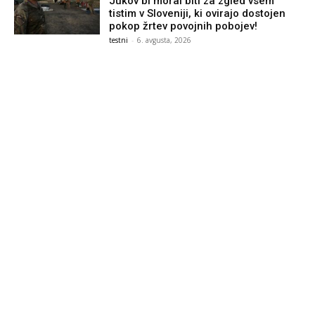
Jukov bi moral biti za zgled vsem
tistim v Sloveniji, ki ovirajo dostojen
pokop žrtev povojnih pobojev!
testni
-
6. avgusta, 2026