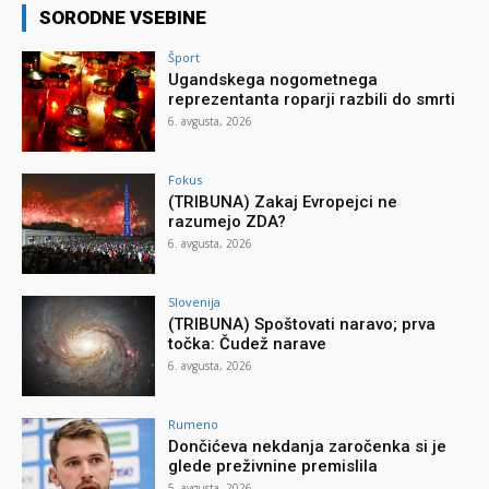
SORODNE VSEBINE
Šport
Ugandskega nogometnega
reprezentanta roparji razbili do smrti
6. avgusta, 2026
Fokus
(TRIBUNA) Zakaj Evropejci ne
razumejo ZDA?
6. avgusta, 2026
Slovenija
(TRIBUNA) Spoštovati naravo; prva
točka: Čudež narave
6. avgusta, 2026
Rumeno
Dončićeva nekdanja zaročenka si je
glede preživnine premislila
5. avgusta, 2026