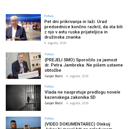
Fokus
Pet dni prikrivanja in laži: Urad
predsednice končno razkril, da sta bili
z njo v avtu ruska prijateljica in
družinska znanka
6. avgusta, 2026
Fokus
(PREJELI SMO) Sporočilo za javnost
dr. Petra Jambreka: Ne pišem ustavne
obtožbe
Gašper Blažič
-
6. avgusta, 2026
Fokus
Vlada ne nasprotuje predlogu novele
kazenskega zakonika SD
Gašper Blažič
-
6. avgusta, 2026
Fokus
(VIDEO DOKUMENTAREC) Oleksij