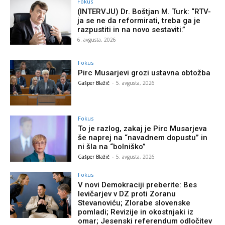
Fokus
(INTERVJU) Dr. Boštjan M. Turk: “RTV-
ja se ne da reformirati, treba ga je
razpustiti in na novo sestaviti.”
6. avgusta, 2026
Fokus
Pirc Musarjevi grozi ustavna obtožba
Gašper Blažič
-
5. avgusta, 2026
Fokus
To je razlog, zakaj je Pirc Musarjeva
še naprej na “navadnem dopustu” in
ni šla na “bolniško”
Gašper Blažič
-
5. avgusta, 2026
Fokus
V novi Demokraciji preberite: Bes
levičarjev v DZ proti Zoranu
Stevanoviću; Zlorabe slovenske
pomladi; Revizije in okostnjaki iz
omar; Jesenski referendum odločitev