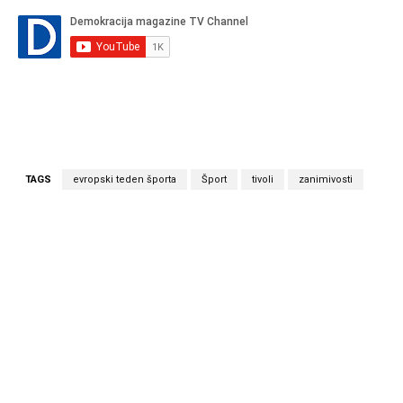
TAGS
evropski teden športa
Šport
tivoli
zanimivosti