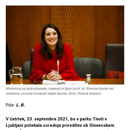
Ministrica za izobraževanje, znanost in šport prof. dr. Simona Kustec bo
simbolno otvorila Evropski teden športa. (foto: Polona Avanzo)
Piše:
L. B.
V četrtek, 23. septembra 2021, bo v parku Tivoli v
Ljubljani potekala osrednja prireditev ob Slovenskem