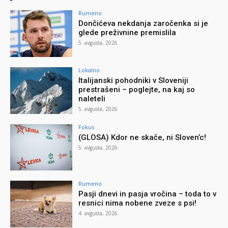
Rumeno
Dončićeva nekdanja zaročenka si je
glede preživnine premislila
5. avgusta, 2026
Lokalno
Italijanski pohodniki v Sloveniji
prestrašeni – poglejte, na kaj so
naleteli
5. avgusta, 2026
Fokus
(GLOSA) Kdor ne skače, ni Sloven’c!
5. avgusta, 2026
Rumeno
Pasji dnevi in pasja vročina – toda to v
resnici nima nobene zveze s psi!
4. avgusta, 2026