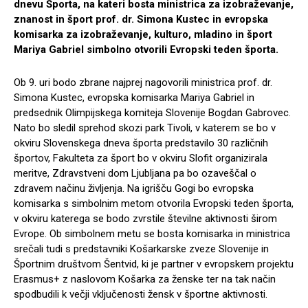
dnevu Športa, na kateri bosta ministrica za izobraževanje,
znanost in šport prof. dr. Simona Kustec in evropska
komisarka za izobraževanje, kulturo, mladino in šport
Mariya Gabriel simbolno otvorili Evropski teden športa.
Ob 9. uri bodo zbrane najprej nagovorili ministrica prof. dr.
Simona Kustec, evropska komisarka Mariya Gabriel in
predsednik Olimpijskega komiteja Slovenije Bogdan Gabrovec.
Nato bo sledil sprehod skozi park Tivoli, v katerem se bo v
okviru Slovenskega dneva športa predstavilo 30 različnih
športov, Fakulteta za šport bo v okviru Slofit organizirala
meritve, Zdravstveni dom Ljubljana pa bo ozaveščal o
zdravem načinu življenja. Na igrišču Gogi bo evropska
komisarka s simbolnim metom otvorila Evropski teden športa,
v okviru katerega se bodo zvrstile številne aktivnosti širom
Evrope. Ob simbolnem metu se bosta komisarka in ministrica
srečali tudi s predstavniki Košarkarske zveze Slovenije in
Športnim društvom Šentvid, ki je partner v evropskem projektu
Erasmus+ z naslovom Košarka za ženske ter na tak način
spodbudili k večji vključenosti žensk v športne aktivnosti.