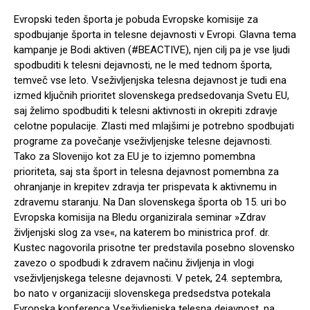
Evropski teden športa je pobuda Evropske komisije za
spodbujanje športa in telesne dejavnosti v Evropi. Glavna tema
kampanje je Bodi aktiven (#BEACTIVE), njen cilj pa je vse ljudi
spodbuditi k telesni dejavnosti, ne le med tednom športa,
temveč vse leto. Vseživljenjska telesna dejavnost je tudi ena
izmed ključnih prioritet slovenskega predsedovanja Svetu EU,
saj želimo spodbuditi k telesni aktivnosti in okrepiti zdravje
celotne populacije. Zlasti med mlajšimi je potrebno spodbujati
programe za povečanje vseživljenjske telesne dejavnosti.
Tako za Slovenijo kot za EU je to izjemno pomembna
prioriteta, saj sta šport in telesna dejavnost pomembna za
ohranjanje in krepitev zdravja ter prispevata k aktivnemu in
zdravemu staranju. Na Dan slovenskega športa ob 15. uri bo
Evropska komisija na Bledu organizirala seminar »Zdrav
življenjski slog za vse«, na katerem bo ministrica prof. dr.
Kustec nagovorila prisotne ter predstavila posebno slovensko
zavezo o spodbudi k zdravem načinu življenja in vlogi
vseživljenjskega telesne dejavnosti. V petek, 24. septembra,
bo nato v organizaciji slovenskega predsedstva potekala
Evropska konferenca Vseživljenjska telesna dejavnost, na