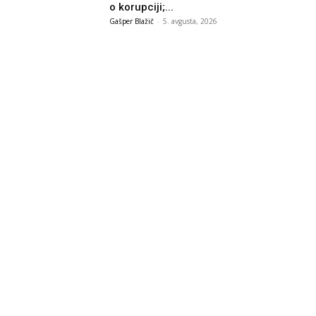
o korupciji;...
Gašper Blažič
-
5. avgusta, 2026