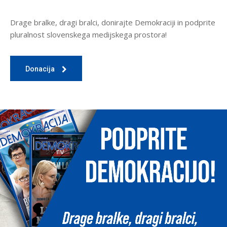
Drage bralke, dragi bralci, donirajte Demokraciji in podprite
pluralnost slovenskega medijskega prostora!
Donacija