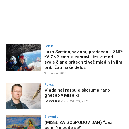
Fokus
Luka Svetina,novinar, predsednik ZNP:
»V ZNP smo si zastavili izziv: med
svoje člane pritegniti več mladih in jim
približati naše delo«
9. avgusta, 2026
Fokus
Vlada naj razsuje skorumpirano
gnezdo v Mladiki
Gašper Blažič
-
9. avgusta, 2026
Slovenija
(MISEL ZA GOSPODOV DAN) “Jaz
sem! Ne bojte se!”