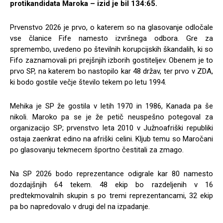
protikandidata Maroka – izid je bil 134:65.
Prvenstvo 2026 je prvo, o katerem so na glasovanje odločale
vse članice Fife namesto izvršnega odbora. Gre za
spremembo, uvedeno po številnih korupcijskih škandalih, ki so
Fifo zaznamovali pri prejšnjih izborih gostiteljev. Obenem je to
prvo SP, na katerem bo nastopilo kar 48 držav, ter prvo v ZDA,
ki bodo gostile večje število tekem po letu 1994.
Mehika je SP že gostila v letih 1970 in 1986, Kanada pa še
nikoli. Maroko pa se je že petič neuspešno potegoval za
organizacijo SP; prvenstvo leta 2010 v Južnoafriški republiki
ostaja zaenkrat edino na afriški celini. Kljub temu so Maročani
po glasovanju tekmecem športno čestitali za zmago.
Na SP 2026 bodo reprezentance odigrale kar 80 namesto
dozdajšnjih 64 tekem. 48 ekip bo razdeljenih v 16
predtekmovalnih skupin s po tremi reprezentancami, 32 ekip
pa bo napredovalo v drugi del na izpadanje.