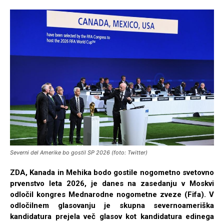
Severni del Amerike bo gostil SP 2026 (foto: Twitter)
ZDA, Kanada in Mehika bodo gostile nogometno svetovno
prvenstvo leta 2026, je danes na zasedanju v Moskvi
odločil kongres Mednarodne nogometne zveze (Fifa). V
odločilnem glasovanju je skupna severnoameriška
kandidatura prejela več glasov kot kandidatura edinega