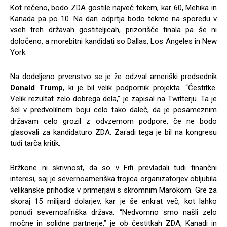
Kot rečeno, bodo ZDA gostile največ tekem, kar 60, Mehika in
Kanada pa po 10. Na dan odprtja bodo tekme na sporedu v
vseh treh državah gostiteljicah, prizorišče finala pa še ni
določeno, a morebitni kandidati so Dallas, Los Angeles in New
York.
Na dodeljeno prvenstvo se je že odzval ameriški predsednik
Donald Trump
, ki je bil velik podpornik projekta. “Čestitke.
Velik rezultat zelo dobrega dela,” je zapisal na Twitterju. Ta je
šel v predvolilnem boju celo tako daleč, da je posameznim
državam celo grozil z odvzemom podpore, če ne bodo
glasovali za kandidaturo ZDA. Zaradi tega je bil na kongresu
tudi tarča kritik.
Bržkone ni skrivnost, da so v Fifi prevladali tudi finančni
interesi, saj je severnoameriška trojica organizatorjev obljubila
velikanske prihodke v primerjavi s skromnim Marokom. Gre za
skoraj 15 milijard dolarjev, kar je še enkrat več, kot lahko
ponudi severnoafriška država. “Nedvomno smo našli zelo
močne in solidne partnerje,” je ob čestitkah ZDA, Kanadi in