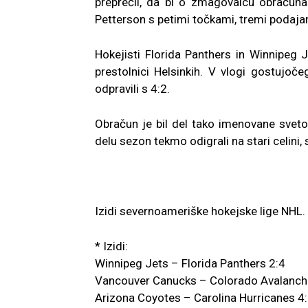
preprečil, da bi o zmagovalcu obračuna 
Petterson s petimi točkami, tremi podaj
Hokejisti Florida Panthers in Winnipeg J
prestolnici Helsinkih. V vlogi gostujoč
odpravili s 4:2.
Obračun je bil del tako imenovane sveto
delu sezon tekmo odigrali na stari celini
Izidi severnoameriške hokejske lige NHL.
* Izidi:
Winnipeg Jets – Florida Panthers 2:4
Vancouver Canucks – Colorado Avalanche
Arizona Coyotes – Carolina Hurricanes 4: