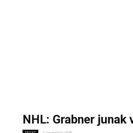
NHL: Grabner junak v
3. novembra, 2018
ŠPORT