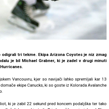
 odigrali tri tekme. Ekipa Arizona Coyotes je niz zmag
alu je bil Michael Grabner, ki je zadel v drugi minuti
 Hurricanes.
jskem Vancouvru, kjer so navijači lahko spremljali kar 13
ti domače ekipe Canucks, ki so goste iz Kolorada Avalanche
o.
liot, ki je zabil 22 sekund pred koncem podaljška ter tako