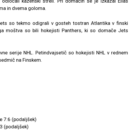
odločali kazenski streli. Pri domačih se je izkazal Elias
ama in dvema goloma.
ets so tekmo odigrali v gosteh tostran Atlantika v finski
ega moštva so bili hokejisti Panthers, ki so domače Jets
vne serije NHL. Petindvajsetič so hokejisti NHL v rednem
, sedmič na Finskem.
 7:6 (podaljšek)
3 (podaljšek)