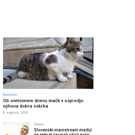
Rumeno
Ob svetovnem dnevu mačk v ospredju
njihova dobra oskrba
8. avgusta, 2026
Fokus
Slovenski mainstream mediji
še enkrat zavajali okoli naše