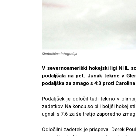
Simbolična fotografija
V severnoameriški hokejski ligi NHL so
podaljšala na pet. Junak tekme v Glend
podaljška za zmago s 4:3 proti Carolina
Podaljšek je odločil tudi tekmo v olimpi
zadetkov. Na koncu so bili boljši hokejis
ugnali s 7:6 za še tretjo zaporedno zmag
Odločilni zadetek je prispeval Derek Poul