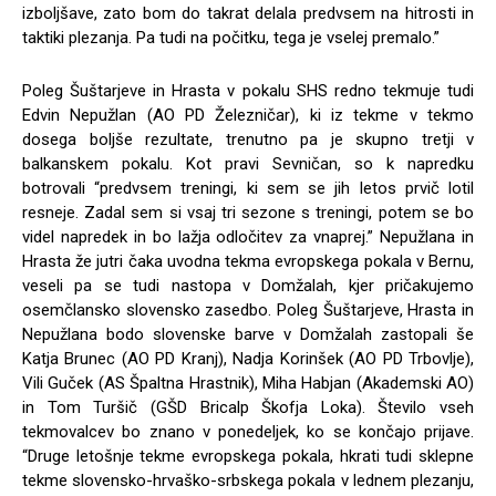
izboljšave, zato bom do takrat delala predvsem na hitrosti in
taktiki plezanja. Pa tudi na počitku, tega je vselej premalo.”
Poleg Šuštarjeve in Hrasta v pokalu SHS redno tekmuje tudi
Edvin Nepužlan (AO PD Železničar), ki iz tekme v tekmo
dosega boljše rezultate, trenutno pa je skupno tretji v
balkanskem pokalu. Kot pravi Sevničan, so k napredku
botrovali “predvsem treningi, ki sem se jih letos prvič lotil
resneje. Zadal sem si vsaj tri sezone s treningi, potem se bo
videl napredek in bo lažja odločitev za vnaprej.” Nepužlana in
Hrasta že jutri čaka uvodna tekma evropskega pokala v Bernu,
veseli pa se tudi nastopa v Domžalah, kjer pričakujemo
osemčlansko slovensko zasedbo. Poleg Šuštarjeve, Hrasta in
Nepužlana bodo slovenske barve v Domžalah zastopali še
Katja Brunec (AO PD Kranj), Nadja Korinšek (AO PD Trbovlje),
Vili Guček (AS Špaltna Hrastnik), Miha Habjan (Akademski AO)
in Tom Turšič (GŠD Bricalp Škofja Loka). Število vseh
tekmovalcev bo znano v ponedeljek, ko se končajo prijave.
“Druge letošnje tekme evropskega pokala, hkrati tudi sklepne
tekme slovensko-hrvaško-srbskega pokala v lednem plezanju,