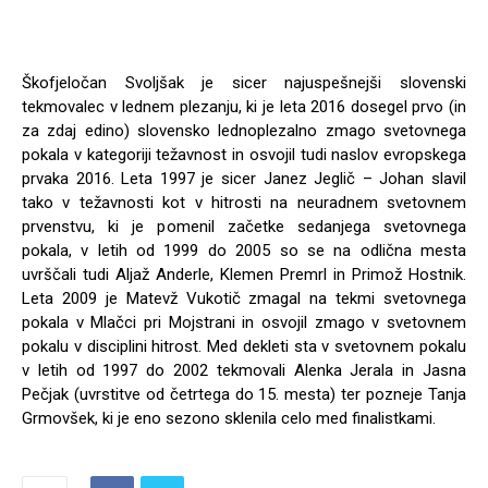
Škofjeločan Svoljšak je sicer najuspešnejši slovenski
tekmovalec v lednem plezanju, ki je leta 2016 dosegel prvo (in
za zdaj edino) slovensko lednoplezalno zmago svetovnega
pokala v kategoriji težavnost in osvojil tudi naslov evropskega
prvaka 2016. Leta 1997 je sicer Janez Jeglič – Johan slavil
tako v težavnosti kot v hitrosti na neuradnem svetovnem
prvenstvu, ki je pomenil začetke sedanjega svetovnega
pokala, v letih od 1999 do 2005 so se na odlična mesta
uvrščali tudi Aljaž Anderle, Klemen Premrl in Primož Hostnik.
Leta 2009 je Matevž Vukotič zmagal na tekmi svetovnega
pokala v Mlačci pri Mojstrani in osvojil zmago v svetovnem
pokalu v disciplini hitrost. Med dekleti sta v svetovnem pokalu
v letih od 1997 do 2002 tekmovali Alenka Jerala in Jasna
Pečjak (uvrstitve od četrtega do 15. mesta) ter pozneje Tanja
Grmovšek, ki je eno sezono sklenila celo med finalistkami.