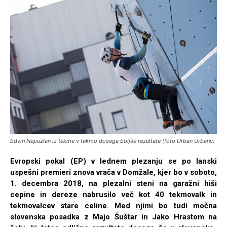
Edvin Nepužlan iz tekme v tekmo dosega boljše rezultate (foto Urban Urbanc)
Evropski pokal (EP) v lednem plezanju se po lanski
uspešni premieri znova vrača v Domžale, kjer bo v soboto,
1. decembra 2018, na plezalni steni na garažni hiši
cepine in dereze nabrusilo več kot 40 tekmovalk in
tekmovalcev stare celine. Med njimi bo tudi močna
slovenska posadka z Majo Šuštar in Jako Hrastom na