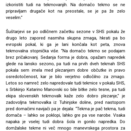
izkoristiti tudi na tekmovanjih. Na domačo tekmo se ne
pripravljam drugače kot na preostale, se je pa že zelo
veselim.”
Šuštarjevi se po odličnem začetku sezone v SHS pokalu že
drugo leto zapored nasmiha skupna zmaga, hkrati pa bo
evropski pokal, ki ga je lani končala kot peta, znova
tekmovalna stopnička više. “Na domačo tekmo se podajam
brez pričakovanj. Sedanja forma je dobra, opažam napredek
glede na lansko sezono, pa tudi na prvih dveh tekmah SHS
pokala sem imela med plezanjem dobre občutke in pravo
osredotočenost, kar je bilo verjetno odločilno za zmago.
Letos so namreč zelo napredovale tudi tekmice v pokalu SHS,
s Srbkinjo Katarino Manovski so bile bitke zelo tesne, pa tudi
ekipa slovenskih tekmovalk kaže zelo dobro plezanje,” je
zadovoljna tekmovalka iz Tuhinjske doline, pred nastopom
pred domačimi navijači pa je dejala: “Tekma je pač tekma, tudi
domača – lahko se poklopi, lahko gre pa vse narobe. Vsaka
napaka je vselej tudi dobra šola in gonilo napredka. Do
domžalske tekme ni več mnogo manevrskega prostora za