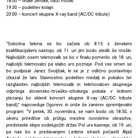
18:00 – finale ženske, nato moški
19.30 – podelitev kolajn
20:00 – koncert skupine X-ray band (AC/DC tribute)
“Sobotna tekma se bo začela ob 8.15 z ženskimi
kvalifikacijskimi nastopi, ob 11. uri jim bodo sledili še moški.
Najboljših osem tekmovalk se bo v finalu pomerilo ob 18. uri,
najboljši tekmovalci pa slabo uro pozneje. Pod vse smeri se
bo podpisal Janez Svoljšak, ki se je z odlično postavitvijo
izkazal že lani. Slavnostno podelitev medalj in pokalov ter
razglasitev najboljših tekmovalk in tekmovalcev skupnega
odprtega slovensko-hrvaško-srbskega pokala v lednem
plezanju bo sklenil koncert skupine X-ray (AC/DC tribute
band),” napoveduje Ogorevc in oriše še zanimiv spremljevalni
program: “V petek, 30. novembra, se nam bodo ob 18.30, v
okviru prireditve ob prižigu mestne novoletne okrasitve,
predstavile ekipe sodelujočih držav. Pol ure kasneje, ob 19. uri,
pa nas bo s predavanjem Ledene strasti počastil Aljaž