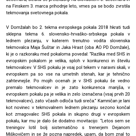
na Finskem 3. marca prihodnje leto, vmes pa se bodo zvrstila
tekmovanja svetovnega pokala.
V Domžalah bo 2. tekma evropskega pokala 2018 hkrati tudi
sklepna tekma 6. slovensko-hrvaško-srbskega pokala v
lednem plezanju, v katerem trenutno vodita slovenska
tekmovalca Maja Šuštar in Jaka Hrast (oba AO PD Domžale),
ki je o razkoraku med pokaloma povedal: “Razlika med SHS in
evropskim pokalom je velika, sploh v konkurenci in številu
tekmovalcev. V SHS pokalu je vsaj pol tekem v naravni skali, v
evropskem pa so vse na umetnih stenah, kar je tehnično
zahtevnejše. Po mojih ocenah je v SHS pokalu še vedno
premalo tekmovalcev in je zato konkurenca manjša, v
evropskem pokalu pa je velika in zelo izenačena (vsaj prvih 20
tekmovalcev), zato včasih odloča tudi sreča.” Kamničan je lani
kot novinec v tekmovalnem lednem plezanju sezono končal
kot zmagovalec SHS pokala in skupno drugi v evropskem
pokalu, kar mu je dalo še dodatno movitacijo: “Letos sem se
treningov lotil bolj sistematično s trenerjem Dejanom
Miškovičem in se že pozna napredek, upam, da bom znal to