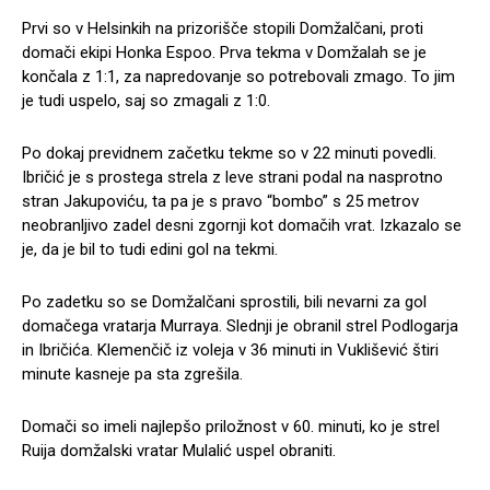
Prvi so v Helsinkih na prizorišče stopili Domžalčani, proti
domači ekipi Honka Espoo. Prva tekma v Domžalah se je
končala z 1:1, za napredovanje so potrebovali zmago. To jim
je tudi uspelo, saj so zmagali z 1:0.
Po dokaj previdnem začetku tekme so v 22 minuti povedli.
Ibričić je s prostega strela z leve strani podal na nasprotno
stran Jakupoviću, ta pa je s pravo “bombo” s 25 metrov
neobranljivo zadel desni zgornji kot domačih vrat. Izkazalo se
je, da je bil to tudi edini gol na tekmi.
Po zadetku so se Domžalčani sprostili, bili nevarni za gol
domačega vratarja Murraya. Slednji je obranil strel Podlogarja
in Ibričića. Klemenčič iz voleja v 36 minuti in Vuklišević štiri
minute kasneje pa sta zgrešila.
Domači so imeli najlepšo priložnost v 60. minuti, ko je strel
Ruija domžalski vratar Mulalić uspel obraniti.