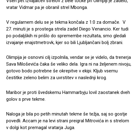
Vseh pet izvajalcev strelov z bele točke pri Olimpiji je zadelo,
vratar Vidmar pa je obranil strel Mbonga.
V regularnem delu se je tekma končala z 1:0 za domače. V
27. minuti je s prostega strela zadel Diego Venancio. Ker tudi
po podaljških ni prišlo do spremembe rezultata, smo gledali
izvajanje enajstmetrovk, kjer so bili Ljubljančani bolj zbrani.
Olimpija je osnovni cilj izpolnila, vendar se je videlo, da trenerja
Sava Miloševića čaka še veliko dela. Igra ni na željenem nivoju,
gotovo bodo potrebne še okrepitve v ekipi. Kljub vsemu
čestitke zeleno belim za uvrstitev v naslednji krog.
Maribor je proti švedskemu Hammarbyju lovil zaostanek dveh
golov s prve tekme.
Naloga je bila po petih minutah tekme še težja, saj so gostje
povedli. Accam je na levi strani preigral Mitrovića in s strelom
v dolgi kot premagal vratarja Juga.