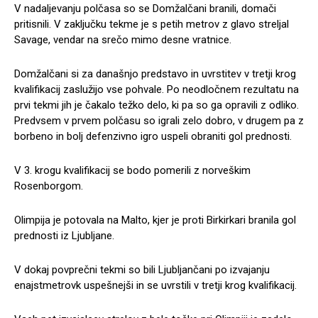
V nadaljevanju polčasa so se Domžalčani branili, domači
pritisnili. V zaključku tekme je s petih metrov z glavo streljal
Savage, vendar na srečo mimo desne vratnice.
Domžalčani si za današnjo predstavo in uvrstitev v tretji krog
kvalifikacij zaslužijo vse pohvale. Po neodločnem rezultatu na
prvi tekmi jih je čakalo težko delo, ki pa so ga opravili z odliko.
Predvsem v prvem polčasu so igrali zelo dobro, v drugem pa z
borbeno in bolj defenzivno igro uspeli obraniti gol prednosti.
V 3. krogu kvalifikacij se bodo pomerili z norveškim
Rosenborgom.
Olimpija je potovala na Malto, kjer je proti Birkirkari branila gol
prednosti iz Ljubljane.
V dokaj povprečni tekmi so bili Ljubljančani po izvajanju
enajstmetrovk uspešnejši in se uvrstili v tretji krog kvalifikacij.