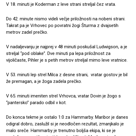
V 18. minuti je Koderman z leve strani streljal čez vrata.
Do 42. minute nismo videli večje priložnosti na nobeni strani.
Takrat pa je Vrhovec po povratni žogi Šturma z dvajsetih
metrov zadel prečko.
V nadaljevanju je najprej v 48 minuti poskušal Ludwigson, a je
streljal “pod oblake”. Dve minuti pa lepa priložnost za
vijoličaste, Pihler je s petih metrov streljal mimo leve vratnice.
V 53. minuti lep strel Milca z desne strani, vratar gostov je bil
že premagan, a je žoga zadela prečko.
V 65. minuti imeniten strel Vrhovca, vratar Dovin je žogo s
“pantersko” parado odbil v kot.
Do konca tekme je ostalo 1:0 za Hammarby. Maribor je danes
odigral dobro, zaslužil si je neodločen rezultat, zmanjkalo je
malo sreče. Hammarby je trenutno boljša ekipa, ki se je