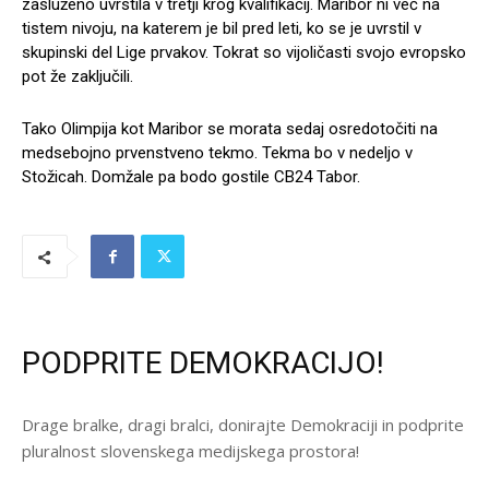
zasluženo uvrstila v tretji krog kvalifikacij. Maribor ni več na
tistem nivoju, na katerem je bil pred leti, ko se je uvrstil v
skupinski del Lige prvakov. Tokrat so vijoličasti svojo evropsko
pot že zaključili.
Tako Olimpija kot Maribor se morata sedaj osredotočiti na
medsebojno prvenstveno tekmo. Tekma bo v nedeljo v
Stožicah. Domžale pa bodo gostile CB24 Tabor.
PODPRITE DEMOKRACIJO!
Drage bralke, dragi bralci, donirajte Demokraciji in podprite
pluralnost slovenskega medijskega prostora!