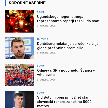
SORODNE VSEBINE
Šport
Ugandskega nogometnega
reprezentanta roparji razbili do smrti
6. avgusta, 2026
Rumeno
Dončićeva nekdanja zaročenka si je
glede preživnine premislila
5. avgusta, 2026
Šport
Odmev s SP v nogometu: Španci v
vrhu sveta
3. avgusta, 2026
Šport
Vid Botolin popravil 52 let star
slovenski rekord za tek na 5000
metrov