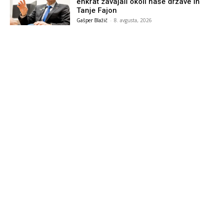
enkrat zavajali okoli naše države in
Tanje Fajon
Gašper Blažič
-
8. avgusta, 2026