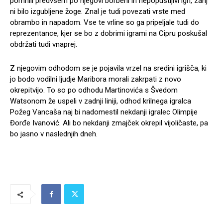
pomnili predvsem po njegovi borbeni in nepopustljivi igri, zanj
ni bilo izgubljene žoge. Znal je tudi povezati vrste med
obrambo in napadom. Vse te vrline so ga pripeljale tudi do
reprezentance, kjer se bo z dobrimi igrami na Cipru poskušal
obdržati tudi vnaprej.
Z njegovim odhodom se je pojavila vrzel na sredini igrišča, ki
jo bodo vodilni ljudje Maribora morali zakrpati z novo
okrepitvijo. To so po odhodu Martinovića s Švedom
Watsonom že uspeli v zadnji liniji, odhod krilnega igralca
Požeg Vancaša naj bi nadomestil nekdanji igralec Olimpije
Đorđe Ivanović. Ali bo nekdanji zmajček okrepil vijoličaste, pa
bo jasno v naslednjih dneh.