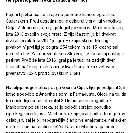
tem prestopnem roku zapušča Maribor.
Rojeni Ljubljančan je svojo nogometno kariero zgradil na
Štajerskem. Pred desetimi leti je debitiral v prvi ligi v moštvu
Celja. Z dobrimi igrami je pritegnil pozornost Maribora, ki ga je
leta 2016 zvabil v svoje vrste. Z vijoličastimi je bil dvakrat
državni prvak, leta 2017 je igral v skupinskem delu Lige
prvakov. V prvi ligi je odigral 254 tekem in se 15-krat vpisal
med strelce. Za reprezentanco Slovenije je do sedaj nastopil
petkrat. Prvič že leta 2016, igral pa je tudi na zadnjih dveh
tekmah naše reprezentance v kvalifikacijah za svetovno
prvenstvo 2022, proti Slovaški in Cipru.
Nadaljnja nogometna pot ga vodi na Ciper, kjer je podpisal 2,5
letno pogodbo z Anorthosisom iz Famaguste. Glede na to, da
bo naslednji mesec dopolnil 30 let in se mu pogodba z
Mariborom poleti izteka, se je odločil sprejeti ponudbo
ciprskega prvoligaša. Maribor bo z njegovim odhodom gotovo
oslabljen, saj je bil nepogrešljiv član prve enajsterice, nekakšen
motor ekipe na sredini igrišča. Navijači Maribora ga bodo