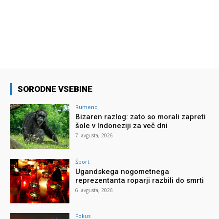
SORODNE VSEBINE
Rumeno
Bizaren razlog: zato so morali zapreti
šole v Indoneziji za več dni
7. avgusta, 2026
Šport
Ugandskega nogometnega
reprezentanta roparji razbili do smrti
6. avgusta, 2026
Fokus