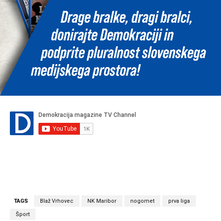
TAGS
Blaž Vrhovec
NK Maribor
nogomet
prva liga
Šport