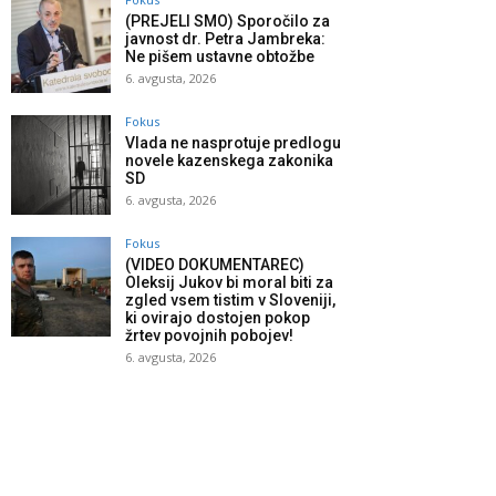
(PREJELI SMO) Sporočilo za
javnost dr. Petra Jambreka:
Ne pišem ustavne obtožbe
6. avgusta, 2026
Fokus
Vlada ne nasprotuje predlogu
novele kazenskega zakonika
SD
6. avgusta, 2026
Fokus
(VIDEO DOKUMENTAREC)
Oleksij Jukov bi moral biti za
zgled vsem tistim v Sloveniji,
ki ovirajo dostojen pokop
žrtev povojnih pobojev!
6. avgusta, 2026