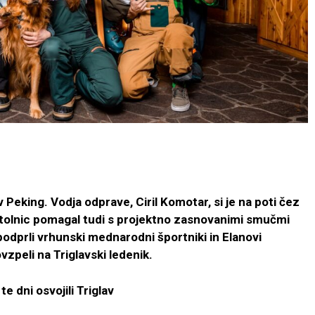
 v Peking. Vodja odprave, Ciril Komotar, si je na poti čez
stolnic pomagal tudi s projektno zasnovanimi smučmi
dprli vrhunski mednarodni športniki in Elanovi
vzpeli na Triglavski ledenik.
 dni osvojili Triglav