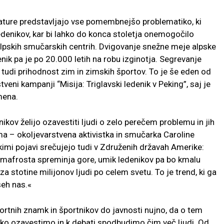
ure predstavljajo vse pomembnejšo problematiko, ki
ledenikov, kar bi lahko do konca stoletja onemogočilo
lpskih smučarskih centrih. Dvigovanje snežne meje alpske
denik pa je po 20.000 letih na robu izginotja. Segrevanje
tudi prihodnost zim in zimskih športov. To je še eden od
tveni kampanji “Misija: Triglavski ledenik v Peking”, saj je
mena.
nikov želijo ozavestiti ljudi o zelo perečem problemu in jih
ma – okoljevarstvena aktivistka in smučarka Caroline
kimi pojavi srečujejo tudi v Združenih državah Amerike:
rmafrosta spreminja gore, umik ledenikov pa bo kmalu
a stotine milijonov ljudi po celem svetu. To je trend, ki ga
seh nas.«
portnih znamk in športnikov do javnosti nujno, da o tem
o ozavestimo in k debati spodbudimo čim več ljudi. Od