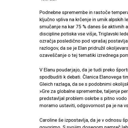
Podnebne spremembe in rastoče temperat
ključno vpliva na krčenje in umik alpskih 
smučanje na kar 75 % danes še aktivnih a
discipline potiska vse višje, Triglavski le
ozračja posledično pod vprašaj postavlja 
razlogov, da se je Elan pridružil okoljevars
ozaveščanje o tej tematiki izrednega po
V Elanu poudarjajo, da je tudi preko šport
spodbuditi k debati. Članica Elanovega ti
Gleich razlaga, da se s podobnimi okolijs
»Gre za globalne spremembe, taljenje pe
predstavljal problem oskrbe s pitno vodo z
moramo ustaviti, odgovornost pa je na v
Caroline še izpostavlja, da je v odnosu š
govorimo. S svojim dosegom namreč lahk