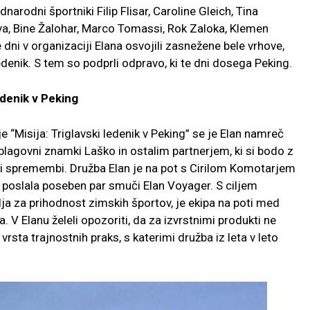
odni športniki Filip Flisar, Caroline Gleich, Tina
va, Bine Žalohar, Marco Tomassi, Rok Zaloka, Klemen
e dni v organizaciji Elana osvojili zasnežene bele vrhove,
edenik. S tem so podprli odpravo, ki te dni dosega Peking.
edenik v Peking
“Misija: Triglavski ledenik v Peking” se je Elan namreč
 blagovni znamki Laško in ostalim partnerjem, ki si bodo z
ski spremembi. Družba Elan je na pot s Cirilom Komotarjem
 poslala poseben par smuči Elan Voyager. S ciljem
ja za prihodnost zimskih športov, je ekipa na poti med
 V Elanu želeli opozoriti, da za izvrstnimi produkti ne
 vrsta trajnostnih praks, s katerimi družba iz leta v leto