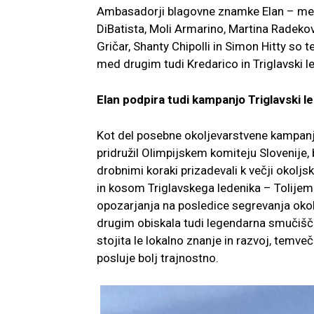
Ambasadorji blagovne znamke Elan – mednar
DiBatista, Moli Armarino, Martina Radeko
Gričar, Shanty Chipolli in Simon Hitty so t
med drugim tudi Kredarico in Triglavski l
Elan podpira tudi kampanjo Triglavski l
Kot del posebne okoljevarstvene kampanje 
pridružil Olimpijskem komiteju Slovenije,
drobnimi koraki prizadevali k večji okolj
in kosom Triglavskega ledenika – Tolijem
opozarjanja na posledice segrevanja okol
drugim obiskala tudi legendarna smučišča.
stojita le lokalno znanje in razvoj, temveč
posluje bolj trajnostno.