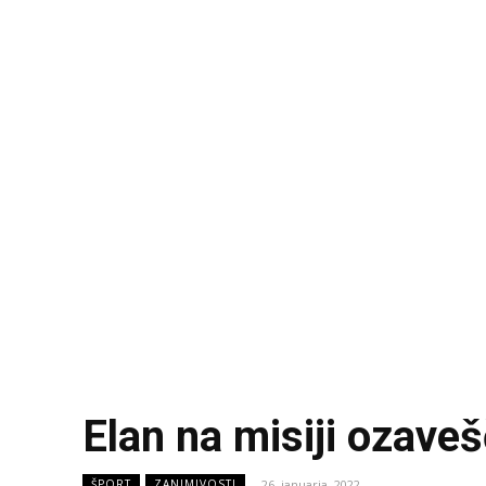
Elan na misiji ozave
26. januarja, 2022
ŠPORT
ZANIMIVOSTI