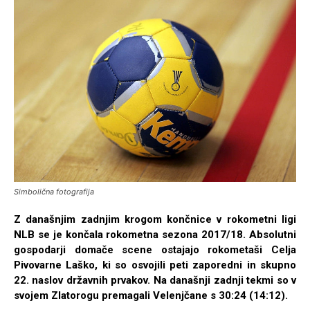
Simbolična fotografija
Z današnjim zadnjim krogom končnice v rokometni ligi
NLB se je končala rokometna sezona 2017/18. Absolutni
gospodarji domače scene ostajajo rokometaši Celja
Pivovarne Laško, ki so osvojili peti zaporedni in skupno
22. naslov državnih prvakov. Na današnji zadnji tekmi so v
svojem Zlatorogu premagali Velenjčane s 30:24 (14:12).