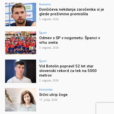
Rumeno
Dončićeva nekdanja zaročenka si je
glede preživnine premislila
5. avgusta, 2026
Šport
Odmev s SP v nogometu: Španci v
vrhu sveta
3. avgusta, 2026
Šport
Vid Botolin popravil 52 let star
slovenski rekord za tek na 5000
metrov
2. avgusta, 2026
Komentar
Srčni utrip žoge
17. julija, 2026