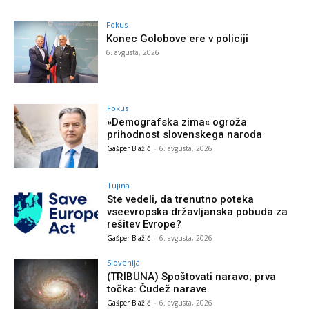
Fokus
Konec Golobove ere v policiji
6. avgusta, 2026
Fokus
»Demografska zima« ogroža
prihodnost slovenskega naroda
Gašper Blažič
-
6. avgusta, 2026
Tujina
Ste vedeli, da trenutno poteka
vseevropska državljanska pobuda za
rešitev Evrope?
Gašper Blažič
-
6. avgusta, 2026
Slovenija
(TRIBUNA) Spoštovati naravo; prva
točka: Čudež narave
Gašper Blažič
-
6. avgusta, 2026