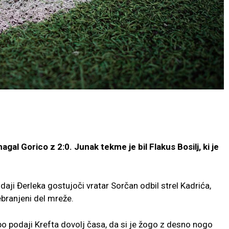
gal Gorico z 2:0. Junak tekme je bil Flakus Bosilj, ki je
odaji Đerleka gostujoči vratar Sorčan odbil strel Kadrića,
ebranjeni del mreže.
 po podaji Krefta dovolj časa, da si je žogo z desno nogo