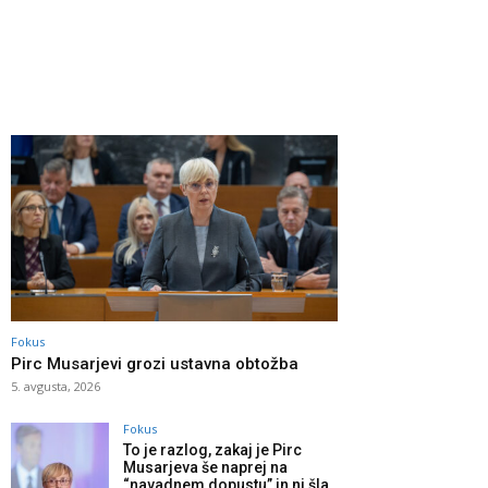
Fokus
Pirc Musarjevi grozi ustavna obtožba
5. avgusta, 2026
Fokus
To je razlog, zakaj je Pirc
Musarjeva še naprej na
“navadnem dopustu” in ni šla