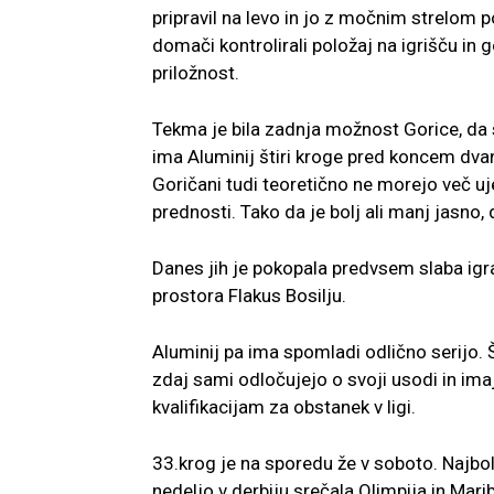
pripravil na levo in jo z močnim strelom 
domači kontrolirali položaj na igrišču in 
priložnost.
Tekma je bila zadnja možnost Gorice, da 
ima Aluminij štiri kroge pred koncem dvan
Goričani tudi teoretično ne morejo več uje
prednosti. Tako da je bolj ali manj jasno, 
Danes jih je pokopala predvsem slaba igra
prostora Flakus Bosilju.
Aluminij pa ima spomladi odlično serijo. Š
zdaj sami odločujejo o svoji usodi in im
kvalifikacijam za obstanek v ligi.
33.krog je na sporedu že v soboto. Najbol
nedeljo v derbiju srečala Olimpija in Mari