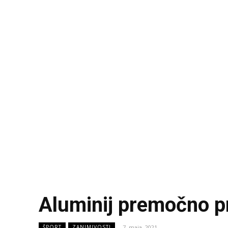
Aluminij premočno p
7. maja, 2021
ŠPORT
ZANIMIVOSTI