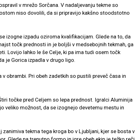
pospravil v mrežo Sorčana. V nadaljevanju tekme so
gostom niso dovolili, da si pripravijo kakšno stoodstotno
se izogne izpadu oziroma kvalifikacijam. Glede na to, da
ajst točk prednosti in je boljši v medsebojnih tekmah, ga
ti. Lovijo lahko le še Celje, ki pa ima tudi osem točk
da je Gorica izpadla v drugo ligo.
 v obrambi. Pri obeh zadetkih so pustili preveč časa in
tiri točke pred Celjem so lepa prednost. Igralci Aluminija
ajo veliko možnost, da se izognejo devetemu mestu in
j zanimiva tekma tega kroga bo v Ljubljani, kjer se bosta v
bor. Glede na trenutno formo in igre obeh ekip je težko reči,