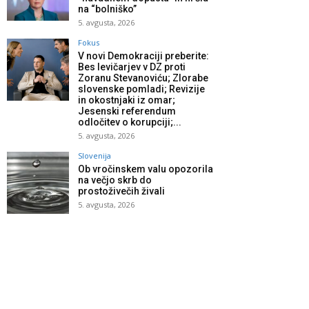
na “bolniško”
5. avgusta, 2026
Fokus
V novi Demokraciji preberite:
Bes levičarjev v DZ proti
Zoranu Stevanoviću; Zlorabe
slovenske pomladi; Revizije
in okostnjaki iz omar;
Jesenski referendum
odločitev o korupciji;...
5. avgusta, 2026
Slovenija
Ob vročinskem valu opozorila
na večjo skrb do
prostoživečih živali
5. avgusta, 2026