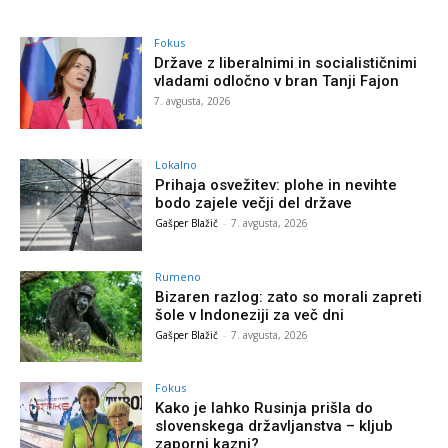
Fokus
Države z liberalnimi in socialističnimi
vladami odločno v bran Tanji Fajon
7. avgusta, 2026
Lokalno
Prihaja osvežitev: plohe in nevihte
bodo zajele večji del države
Gašper Blažič
-
7. avgusta, 2026
Rumeno
Bizaren razlog: zato so morali zapreti
šole v Indoneziji za več dni
Gašper Blažič
-
7. avgusta, 2026
Fokus
Kako je lahko Rusinja prišla do
slovenskega državljanstva – kljub
zaporni kazni?