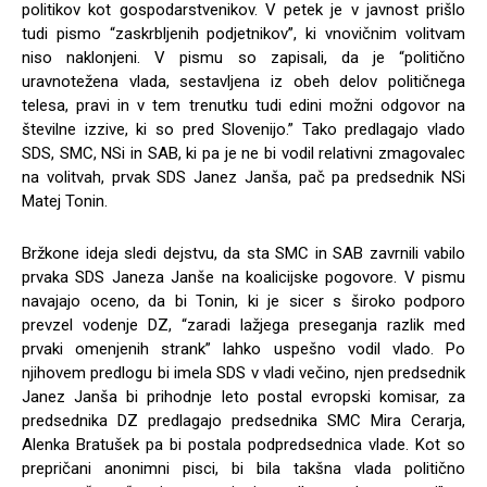
politikov kot gospodarstvenikov. V petek je v javnost prišlo
tudi pismo “zaskrbljenih podjetnikov”, ki vnovičnim volitvam
niso naklonjeni. V pismu so zapisali, da je “politično
uravnotežena vlada, sestavljena iz obeh delov političnega
telesa, pravi in v tem trenutku tudi edini možni odgovor na
številne izzive, ki so pred Slovenijo.” Tako predlagajo vlado
SDS, SMC, NSi in SAB, ki pa je ne bi vodil relativni zmagovalec
na volitvah, prvak SDS Janez Janša, pač pa predsednik NSi
Matej Tonin.
Bržkone ideja sledi dejstvu, da sta SMC in SAB zavrnili vabilo
prvaka SDS Janeza Janše na koalicijske pogovore. V pismu
navajajo oceno, da bi Tonin, ki je sicer s široko podporo
prevzel vodenje DZ, “zaradi lažjega preseganja razlik med
prvaki omenjenih strank” lahko uspešno vodil vlado. Po
njihovem predlogu bi imela SDS v vladi večino, njen predsednik
Janez Janša bi prihodnje leto postal evropski komisar, za
predsednika DZ predlagajo predsednika SMC Mira Cerarja,
Alenka Bratušek pa bi postala podpredsednica vlade. Kot so
prepričani anonimni pisci, bi bila takšna vlada politično