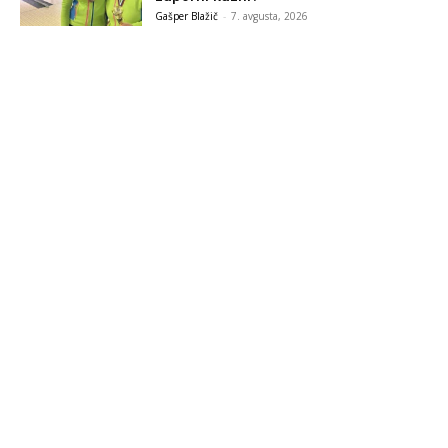
Gašper Blažič
-
7. avgusta, 2026