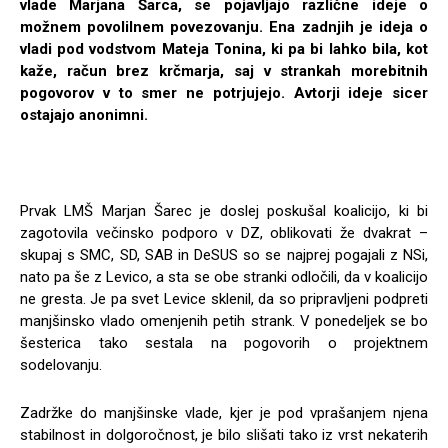
vlade Marjana Šarca, se pojavljajo različne ideje o
možnem povolilnem povezovanju. Ena zadnjih je ideja o
vladi pod vodstvom Mateja Tonina, ki pa bi lahko bila, kot
kaže, račun brez krčmarja, saj v strankah morebitnih
pogovorov v to smer ne potrjujejo. Avtorji ideje sicer
ostajajo anonimni.
Prvak LMŠ Marjan Šarec je doslej poskušal koalicijo, ki bi
zagotovila večinsko podporo v DZ, oblikovati že dvakrat –
skupaj s SMC, SD, SAB in DeSUS so se najprej pogajali z NSi,
nato pa še z Levico, a sta se obe stranki odločili, da v koalicijo
ne gresta. Je pa svet Levice sklenil, da so pripravljeni podpreti
manjšinsko vlado omenjenih petih strank. V ponedeljek se bo
šesterica tako sestala na pogovorih o projektnem
sodelovanju.
Zadržke do manjšinske vlade, kjer je pod vprašanjem njena
stabilnost in dolgoročnost, je bilo slišati tako iz vrst nekaterih