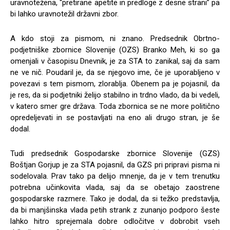
uravnotežena, “pretirane apetite in predloge z desne strani” pa
bi lahko uravnotežil državni zbor.
A kdo stoji za pismom, ni znano. Predsednik Obrtno-
podjetniške zbornice Slovenije (OZS) Branko Meh, ki so ga
omenjali v časopisu Dnevnik, je za STA to zanikal, saj da sam
ne ve nič. Poudaril je, da se njegovo ime, če je uporabljeno v
povezavi s tem pismom, zlorablja. Obenem pa je pojasnil, da
je res, da si podjetniki želijo stabilno in trdno vlado, da bi vedeli,
v katero smer gre država. Toda zbornica se ne more politično
opredeljevati in se postavljati na eno ali drugo stran, je še
dodal.
Tudi predsednik Gospodarske zbornice Slovenije (GZS)
Boštjan Gorjup je za STA pojasnil, da GZS pri pripravi pisma ni
sodelovala. Prav tako pa delijo mnenje, da je v tem trenutku
potrebna učinkovita vlada, saj da se obetajo zaostrene
gospodarske razmere. Tako je dodal, da si težko predstavlja,
da bi manjšinska vlada petih strank z zunanjo podporo šeste
lahko hitro sprejemala dobre odločitve v dobrobit vseh