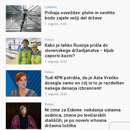
Lokalno
Prihaja osvežitev: plohe in nevihte
bodo zajele večji del države
7. avgusta, 2026
Fokus
Kako je lahko Rusinja prišla do
slovenskega državljanstva – kljub
zaporni kazni?
7. avgusta, 2026
Fokus
Tudi KPK potrdila, da je Asta Vrečko
dosegla samo en cilj in to je razdelitev
našega denarja izbrancem!
7. avgusta, 2026
Fokus
Ni zime za Eskime: nekdanja ustavna
sodnica, znana po levičarskih
stališčih, je po novem vrhovna
državna tožilka