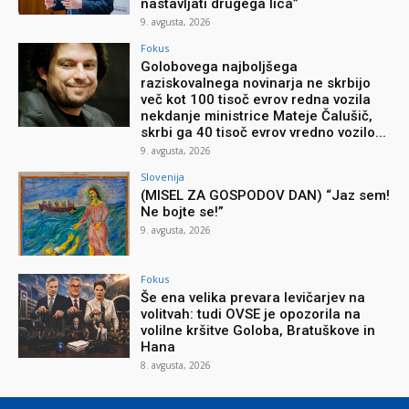
nastavljati drugega lica”
9. avgusta, 2026
Fokus
Golobovega najboljšega
raziskovalnega novinarja ne skrbijo
več kot 100 tisoč evrov redna vozila
nekdanje ministrice Mateje Čalušič,
skrbi ga 40 tisoč evrov vredno vozilo...
9. avgusta, 2026
Slovenija
(MISEL ZA GOSPODOV DAN) “Jaz sem!
Ne bojte se!”
9. avgusta, 2026
Fokus
Še ena velika prevara levičarjev na
volitvah: tudi OVSE je opozorila na
volilne kršitve Goloba, Bratuškove in
Hana
8. avgusta, 2026