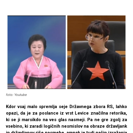
foto: Youtube
Kdor vsaj malo spremlja seje Državnega zbora RS, lahko
opazi, da je za poslance iz vrst Levice značilna retorika,
ki se ji marsikdo na ves glas nasmeji. Pa ne gre zgolj za
vsebino, ki zaradi logičnih nesmislov na obraze državljank
in državljanov riše nasmehe, ampak je tudi način izražanja