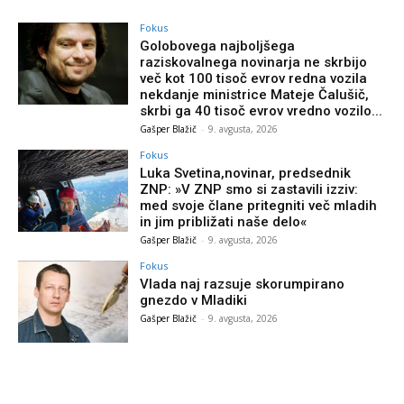
Fokus
Golobovega najboljšega
raziskovalnega novinarja ne skrbijo
več kot 100 tisoč evrov redna vozila
nekdanje ministrice Mateje Čalušič,
skrbi ga 40 tisoč evrov vredno vozilo...
Gašper Blažič
-
9. avgusta, 2026
Fokus
Luka Svetina,novinar, predsednik
ZNP: »V ZNP smo si zastavili izziv:
med svoje člane pritegniti več mladih
in jim približati naše delo«
Gašper Blažič
-
9. avgusta, 2026
Fokus
Vlada naj razsuje skorumpirano
gnezdo v Mladiki
Gašper Blažič
-
9. avgusta, 2026