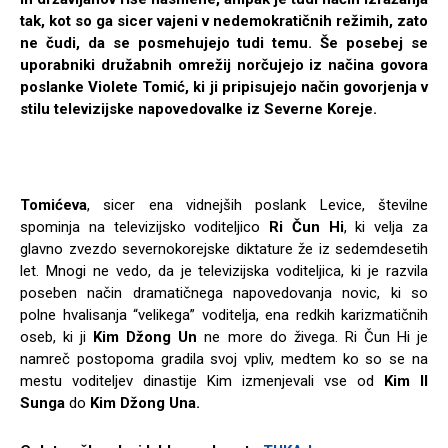
tak, kot so ga sicer vajeni v nedemokratičnih režimih, zato
ne čudi, da se posmehujejo tudi temu. Še posebej se
uporabniki družabnih omrežij norčujejo iz načina govora
poslanke Violete Tomić, ki ji pripisujejo način govorjenja v
stilu televizijske napovedovalke iz Severne Koreje.
Tomićeva
, sicer ena vidnejših poslank Levice, številne
spominja na televizijsko voditeljico
Ri Čun Hi
, ki velja za
glavno zvezdo severnokorejske diktature že iz sedemdesetih
let. Mnogi ne vedo, da je televizijska voditeljica, ki je razvila
poseben način dramatičnega napovedovanja novic, ki so
polne hvalisanja “velikega” voditelja, ena redkih karizmatičnih
oseb, ki ji
Kim Džong Un
ne more do živega. Ri Čun Hi je
namreč postopoma gradila svoj vpliv, medtem ko so se na
mestu voditeljev dinastije Kim izmenjevali vse od
Kim Il
Sunga
do
Kim Džong Una.