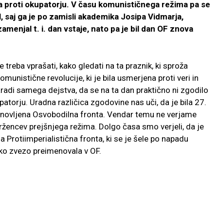
a proti okupatorju. V času komunističnega režima pa se
, saj ga je po zamisli akademika Josipa Vidmarja,
enjal t. i. dan vstaje, nato pa je bil dan OF znova
e treba vprašati, kako gledati na ta praznik, ki sproža
omunistične revolucije, ki je bila usmerjena proti veri in
zaradi samega dejstva, da se na ta dan praktično ni zgodilo
patorju. Uradna različica zgodovine nas uči, da je bila 27.
stanovljena Osvobodilna fronta. Vendar temu ne verjame
vržencev prejšnjega režima. Dolgo časa smo verjeli, da je
a Protiimperialistična fronta, ki se je šele po napadu
ko zvezo preimenovala v OF.