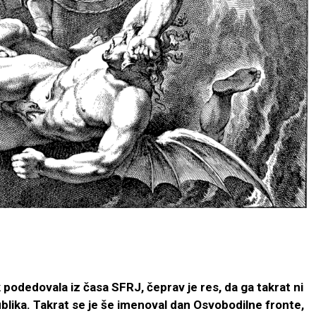
k podedovala iz časa SFRJ, čeprav je res, da ga takrat ni
lika. Takrat se je še imenoval dan Osvobodilne fronte,