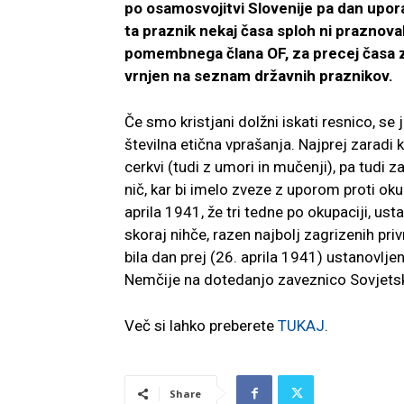
po osamosvojitvi Slovenije pa dan upor
ta praznik nekaj časa sploh ni praznoval
pomembnega člana OF, za precej časa zam
vrnjen na seznam državnih praznikov.
Če smo kristjani dolžni iskati resnico, se j
številna etična vprašanja. Najprej zaradi k
cerkvi (tudi z umori in mučenji), pa tudi 
nič, kar bi imelo zveze z uporom proti oku
aprila 1941, že tri tedne po okupaciji, u
skoraj nihče, razen najbolj zagrizenih pri
bila dan prej (26. aprila 1941) ustanovljen
Nemčije na dotedanjo zaveznico Sovjets
Več si lahko preberete
TUKAJ
.
Share