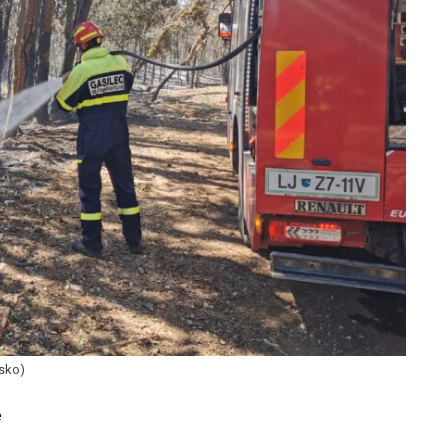
rsko)
e