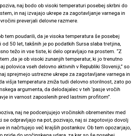
oziva, naj bodo ob visoki temperaturi posebej skrbni do
ostem, in naj izvajajo ukrepe za zagotavljanje varnega in
vročini preverjali delovne razmere.
 ob tem poudarili, da je visoka temperatura še posebej
 od 50 let, takšnih je po podatkih Sursa slaba tretjina,
no težo in vse tiste, ki delo opravljajo na prostem. “Z
em ,da je ob visoki zunanjih temperatur, ki jo trenutno
 polovica vseh delovno aktivnih v Republiki Sloveniji,” so
 naj sprejmejo ustrezne ukrepe za zagotavljane varnega in
da višja temperatura zniža tudi delovno storilnost, zato po
skega argumenta, da delodajalec v teh ‘pasje vročih
vje in varnost zaposlenih pred lastnim profitom”.
poziva, naj ne podcenjujejo vročinskih obremenitev med
ki se odpravljajo na pot, pozivajo, naj si zagotovijo dovolj
ve in načrtujejo več krajših postankov. Ob tem opozarjajo,
tro pride do vročinskega udara, za kar so še posebej