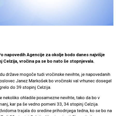
 Po napovedih Agencije za okolje bodo danes najvišje
Celzija, vročina pa se bo nato še stopnjevala.
du države mogoče tudi vročinske nevihte, je napovedanih
enoslovec Janez Markošek bo vročinski val vrhunec dosegel
relo do 39 stopinj Celzija.
 nekoliko ohladile posamezne nevihte, tako da bo v
manj, kar pa še vedno pomeni 33, 34 stopinj Celzija.
vidoma trajala do sredine prihodnjega tedna, ko se bo na