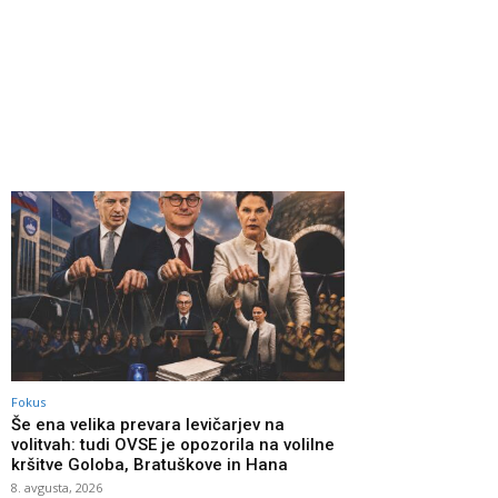
Fokus
Še ena velika prevara levičarjev na
volitvah: tudi OVSE je opozorila na volilne
kršitve Goloba, Bratuškove in Hana
8. avgusta, 2026