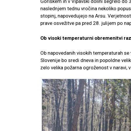
Goriškem in v Vipavski dolini segrelo do 37
naslednjem tednu vročina nekoliko popust
stopinj, napovedujejo na Arsu. Verjetnos
prave osvežitve pa pred 28. julijem po nap
Ob visoki temperaturni obremenitvi ra
Ob napovedanih visokih temperaturah se vr
Slovenije bo sredi dneva in popoldne vel
zelo velika požarna ogroženost v naravi, v