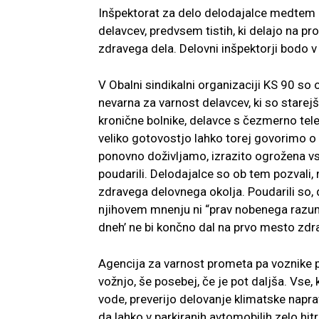
Inšpektorat za delo delodajalce medtem p
delavcev, predvsem tistih, ki delajo na pr
zdravega dela. Delovni inšpektorji bodo v 
V Obalni sindikalni organizaciji KS 90 so
nevarna za varnost delavcev, ki so starejši
kronične bolnike, delavce s čezmerno teles
veliko gotovostjo lahko torej govorimo o t
ponovno doživljamo, izrazito ogrožena vsaj
poudarili. Delodajalce so ob tem pozvali,
zdravega delovnega okolja. Poudarili so, 
njihovem mnenju ni “prav nobenega razum
dneh’ ne bi končno dal na prvo mesto zdra
Agencija za varnost prometa pa voznike 
vožnjo, še posebej, če je pot daljša. Vse, 
vode, preverijo delovanje klimatske napra
da lahko v parkiranih avtomobilih zelo hi