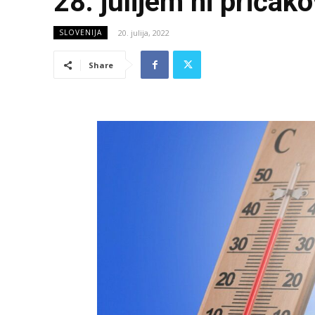
28. julijem ni pričako
20. julija, 2022
SLOVENIJA
Share