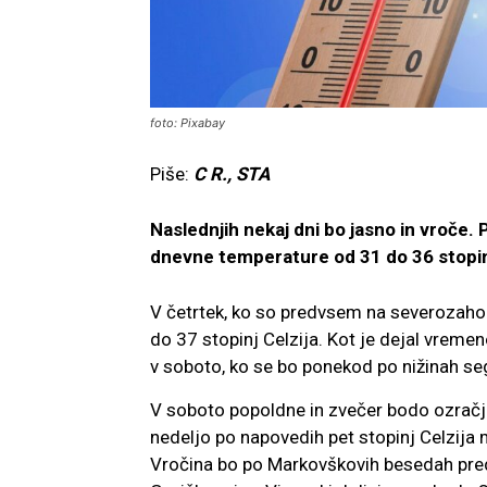
foto: Pixabay
Piše:
C R., STA
Naslednjih nekaj dni bo jasno in vroče.
dnevne temperature od 31 do 36 stopinj 
V četrtek, ko so predvsem na severozaho
do 37 stopinj Celzija. Kot je dejal vrem
v soboto, ko se bo ponekod po nižinah seg
V soboto popoldne in zvečer bodo ozračje
nedeljo po napovedih pet stopinj Celzija 
Vročina bo po Markovškovih besedah pred