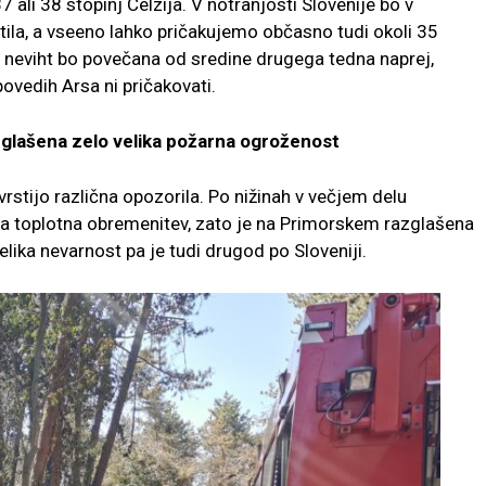
 ali 38 stopinj Celzija. V notranjosti Slovenije bo v
ila, a vseeno lahko pričakujemo občasno tudi okoli 35
t neviht bo povečana od sredine drugega tedna naprej,
ovedih Arsa ni pričakovati.
zglašena zelo velika požarna ogroženost
stijo različna opozorila. Po nižinah v večjem delu
ika toplotna obremenitev, zato je na Primorskem razglašena
elika nevarnost pa je tudi drugod po Sloveniji.