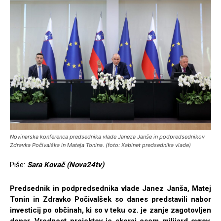
Novinarska konferenca predsednika vlade Janeza Janše in podpredsednikov
Zdravka Počivalška in Mateja Tonina. (foto: Kabinet predsednika vlade)
Piše:
Sara Kovač (Nova24tv)
Predsednik in podpredsednika vlade Janez Janša, Matej
Tonin in Zdravko Počivalšek so danes predstavili nabor
investicij po občinah, ki so v teku oz. je zanje zagotovljen