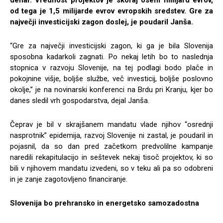
denar. Vrednost projektov je skoraj osem milijard evrov,
od tega je 1,5 milijarde evrov evropskih sredstev. Gre za
največji investicijski zagon doslej, je poudaril Janša.
“Gre za največji investicijski zagon, ki ga je bila Slovenija
sposobna kadarkoli zagnati. Po nekaj letih bo to naslednja
stopnica v razvoju Slovenije, na tej podlagi bodo plače in
pokojnine višje, boljše službe, več investicij, boljše poslovno
okolje,” je na novinarski konferenci na Brdu pri Kranju, kjer bo
danes sledil vrh gospodarstva, dejal Janša.
Čeprav je bil v skrajšanem mandatu vlade njihov “osrednji
nasprotnik” epidemija, razvoj Slovenije ni zastal, je poudaril in
pojasnil, da so dan pred začetkom predvolilne kampanje
naredili rekapitulacijo in seštevek nekaj tisoč projektov, ki so
bili v njihovem mandatu izvedeni, so v teku ali pa so odobreni
in je zanje zagotovljeno financiranje.
Slovenija bo prehransko in energetsko samozadostna