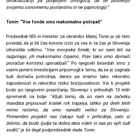
birokratizaciji pa podjetjem omogoča, da se posvetijo
svojemu osnovnemu poslanstvu in ne papirologiji.
”
Tonin: “Vse fonde smo maksimalno počrpali”
Predsednik NSi in minister za obrambo Matej Tonin je ob tem
povedal, da je bil čas korone izziv za vse in ta čas je Slovenija
izkoristila odlično. “
Vse evropske fonde, ki so nam bili na
razpolago, jih maksimalno črpamo. Prav tako smo domači
proračun koristno uporabljali.
” Po njegovih besedah smo z
vsemi javnimi investicijami pripomogli k temu, da se je zagnala
tudi domača potrošnja, danes pa imamo tako rekordno
zaposlenost in rekordno nizko brezposelnost. Vsi ti projekti
bodo po njegovem prepričanju Slovenijo v prihodnjih 10 letih
spremenili na bolje. “
Kljub temu, da so nam na začetku
mandata pripisovali kratek rok trajanja, lahko po dveh letih
mirno rečemo, da smo naredili veliko za Slovenijo
.
Pomembni projekti nas čakajo tudi v prihodnje, zato si
želimo, da bodo ljudje ta dobra dela videli in nas po njih tudi
sodili,
” je še dejal podpredsednik vlade Tonin.