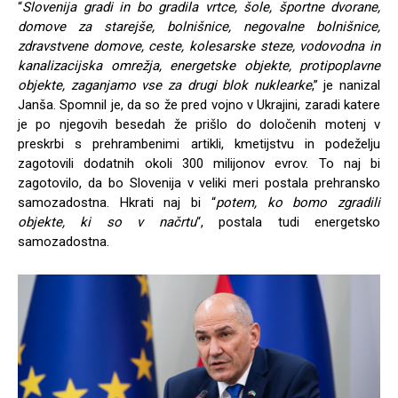
“
Slovenija gradi in bo gradila vrtce, šole, športne dvorane,
domove za starejše, bolnišnice, negovalne bolnišnice,
zdravstvene domove, ceste, kolesarske steze, vodovodna in
kanalizacijska omrežja, energetske objekte, protipoplavne
objekte, zaganjamo vse za drugi blok nuklearke
,” je nanizal
Janša. Spomnil je, da so že pred vojno v Ukrajini, zaradi katere
je po njegovih besedah že prišlo do določenih motenj v
preskrbi s prehrambenimi artikli, kmetijstvu in podeželju
zagotovili dodatnih okoli 300 milijonov evrov. To naj bi
zagotovilo, da bo Slovenija v veliki meri postala prehransko
samozadostna. Hkrati naj bi “
potem, ko bomo zgradili
objekte, ki so v načrtu
“, postala tudi energetsko
samozadostna.