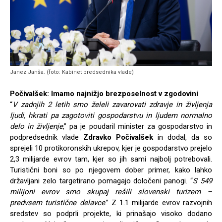
Janez Janša. (foto: Kabinet predsednika vlade)
Počivalšek: Imamo najnižjo brezposelnost v zgodovini
“
V zadnjih 2 letih smo želeli zavarovati zdravje in življenja
ljudi, hkrati pa zagotoviti gospodarstvu in ljudem normalno
delo in življenje
,” pa je poudaril minister za gospodarstvo in
podpredsednik vlade
Zdravko Počivalšek
in dodal, da so
sprejeli 10 protikoronskih ukrepov, kjer je gospodarstvo prejelo
2,3 milijarde evrov tam, kjer so jih sami najbolj potrebovali.
Turistični boni so po njegovem dober primer, kako lahko
državljani zelo targetirano pomagajo določeni panogi. “
S 549
milijoni evrov smo skupaj rešili slovenski turizem –
predvsem turistične delavce
.” Z 1.1 milijarde evrov razvojnih
sredstev so podprli projekte, ki prinašajo visoko dodano