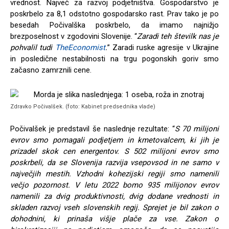
vrednost. Največ za razvoj podjetništva. Gospodarstvo je
poskrbelo za 8,1 odstotno gospodarsko rast. Prav tako je po
besedah Počivalška poskrbelo, da imamo najnižjo
brezposelnost v zgodovini Slovenije. “
Zaradi teh številk nas je
pohvalil tudi
TheEconomist
.
” Zaradi ruske agresije v Ukrajine
in posledične nestabilnosti na trgu pogonskih goriv smo
začasno zamrznili cene.
Zdravko Počivalšek. (foto: Kabinet predsednika vlade)
Počivalšek je predstavil še naslednje rezultate: “
S 70 milijoni
evrov smo pomagali podjetjem in kmetovalcem, ki jih je
prizadel skok cen energentov. S 502 milijoni evrov smo
poskrbeli, da se Slovenija razvija vsepovsod in ne samo v
največjih mestih. Vzhodni kohezijski regiji smo namenili
večjo pozornost. V letu 2022 bomo 935 milijonov evrov
namenili za dvig produktivnosti, dvig dodane vrednosti in
skladen razvoj vseh slovenskih regij. Sprejet je bil zakon o
dohodnini, ki prinaša višje plače za vse. Zakon o