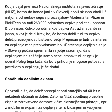
Kot je dejal prvi mož Nacionalnega inštituta za javno zdravje
(NIJZ), bomo do konca junija v Sloveniji dobili skupno okoli 1,6
milijona odmerkov cepiva proizvajalcev Moderna ter Pfizer in
BioNTech pa tudi 263.000 odmerkov cepiva podjetja Johnson
& Johnson. Koliko bo odmerkov cepiva AstraZenece, še ni
jasno, a kot je dejal Krek, bo, če bomo dobili tudi to cepivo,
delež precepljenosti bistveno večji. Prepričan je tudi, da interes
za cepljenje med prebivalstvom bo. »Percepcija cepljenja se je
v Sloveniji počasi spremenila in ljudje razumejo, da s
cepljenjem ne zaščitijo samo sebe, ampak tudi druge,« je
ocenil. Poleg tega kaže, da bo v prihodnje mogoče potovati s
potrdilom o cepljenju, je še dodal.
Spodbuda cepilnim ekipam
Opozoril je še, da delež precepljenosti starejših od 60 let v
nekaterih občinah ni dober. Zato na NIJZ spodbujajo cepilne
ekipe in zdravstvene domove k čim aktivnejšemu pristopu, npr.
z mobilnimi ekipami za cepljenje ter s klicanjem in vabljenem