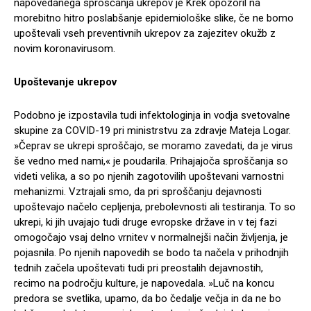
napovedanega sproščanja ukrepov je Krek opozoril na
morebitno hitro poslabšanje epidemiološke slike, če ne bomo
upoštevali vseh preventivnih ukrepov za zajezitev okužb z
novim koronavirusom.
Upoštevanje ukrepov
Podobno je izpostavila tudi infektologinja in vodja svetovalne
skupine za COVID-19 pri ministrstvu za zdravje Mateja Logar.
»Čeprav se ukrepi sproščajo, se moramo zavedati, da je virus
še vedno med nami,« je poudarila. Prihajajoča sproščanja so
videti velika, a so po njenih zagotovilih upoštevani varnostni
mehanizmi. Vztrajali smo, da pri sproščanju dejavnosti
upoštevajo načelo cepljenja, prebolevnosti ali testiranja. To so
ukrepi, ki jih uvajajo tudi druge evropske države in v tej fazi
omogočajo vsaj delno vrnitev v normalnejši način življenja, je
pojasnila. Po njenih napovedih se bodo ta načela v prihodnjih
tednih začela upoštevati tudi pri preostalih dejavnostih,
recimo na področju kulture, je napovedala. »Luč na koncu
predora se svetlika, upamo, da bo čedalje večja in da ne bo