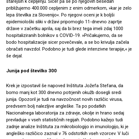
starejših k cepljenju. Sicer pa se po njegovih besedah
približujemo 400.000 cepljenim z enim odmerkom, »kar je zelo
lepa številka za Slovenijo«. Po njegovi oceni je k boljši
epidemiološki sliki v državi pripomoglo 11-dnevno zaprtje
države v začetku aprila, saj da bi brez tega imeli zdaj 1000
hospitaliziranih bolnikov s COVID-19. »Pričakujemo, da se
bodo hospitalizacije sicer povečevale, a se bo krivulja začela
obračati navzdol. Podobno je tudi glede intenzivne terapije,« je
še dejal.
Junija pod številko 300
Krek je izpostavil še napoved Inštituta Jožefa Stefana, da
bomo manj kot 300 dnevno potrjenih okužb dosegli sredi
junija. Opozoril je tudi na navzočnost novih različic virusa,
predvsem bolj nalezljive angleške. Ta po podatkih
Nacionalnega laboratorija za zdravje, okolje in hrano sedaj
prevladuje v vseh statističnih regijah. Podobno kažejo tudi
zadnje analize Inštituta za mikrobiologijo in imunologijo, ki je
angleško različico zaznal v 76 odstotkih vseh vzorcev. V luči