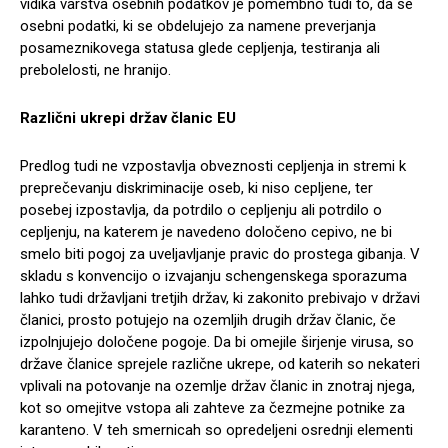
vidika varstva osebnih podatkov je pomembno tudi to, da se
osebni podatki, ki se obdelujejo za namene preverjanja
posameznikovega statusa glede cepljenja, testiranja ali
prebolelosti, ne hranijo.
Različni ukrepi držav članic EU
Predlog tudi ne vzpostavlja obveznosti cepljenja in stremi k
preprečevanju diskriminacije oseb, ki niso cepljene, ter
posebej izpostavlja, da potrdilo o cepljenju ali potrdilo o
cepljenju, na katerem je navedeno določeno cepivo, ne bi
smelo biti pogoj za uveljavljanje pravic do prostega gibanja. V
skladu s konvencijo o izvajanju schengenskega sporazuma
lahko tudi državljani tretjih držav, ki zakonito prebivajo v državi
članici, prosto potujejo na ozemljih drugih držav članic, če
izpolnjujejo določene pogoje. Da bi omejile širjenje virusa, so
države članice sprejele različne ukrepe, od katerih so nekateri
vplivali na potovanje na ozemlje držav članic in znotraj njega,
kot so omejitve vstopa ali zahteve za čezmejne potnike za
karanteno. V teh smernicah so opredeljeni osrednji elementi