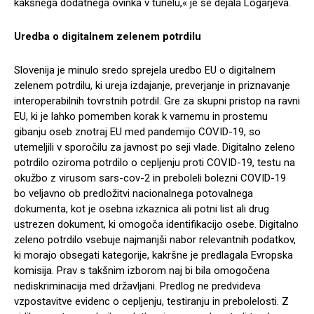
kakšnega dodatnega ovinka v tunelu,« je še dejala Logarjeva.
Uredba o digitalnem zelenem potrdilu
Slovenija je minulo sredo sprejela uredbo EU o digitalnem
zelenem potrdilu, ki ureja izdajanje, preverjanje in priznavanje
interoperabilnih tovrstnih potrdil. Gre za skupni pristop na ravni
EU, ki je lahko pomemben korak k varnemu in prostemu
gibanju oseb znotraj EU med pandemijo COVID-19, so
utemeljili v sporočilu za javnost po seji vlade. Digitalno zeleno
potrdilo oziroma potrdilo o cepljenju proti COVID-19, testu na
okužbo z virusom sars-cov-2 in preboleli bolezni COVID-19
bo veljavno ob predložitvi nacionalnega potovalnega
dokumenta, kot je osebna izkaznica ali potni list ali drug
ustrezen dokument, ki omogoča identifikacijo osebe. Digitalno
zeleno potrdilo vsebuje najmanjši nabor relevantnih podatkov,
ki morajo obsegati kategorije, kakršne je predlagala Evropska
komisija. Prav s takšnim izborom naj bi bila omogočena
nediskriminacija med državljani. Predlog ne predvideva
vzpostavitve evidenc o cepljenju, testiranju in prebolelosti. Z