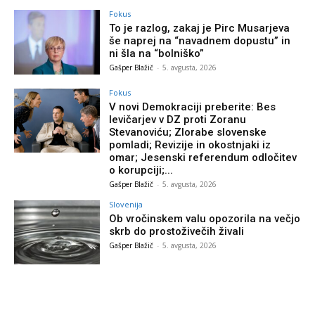
Fokus
To je razlog, zakaj je Pirc Musarjeva
še naprej na “navadnem dopustu” in
ni šla na “bolniško”
Gašper Blažič
-
5. avgusta, 2026
Fokus
V novi Demokraciji preberite: Bes
levičarjev v DZ proti Zoranu
Stevanoviću; Zlorabe slovenske
pomladi; Revizije in okostnjaki iz
omar; Jesenski referendum odločitev
o korupciji;...
Gašper Blažič
-
5. avgusta, 2026
Slovenija
Ob vročinskem valu opozorila na večjo
skrb do prostoživečih živali
Gašper Blažič
-
5. avgusta, 2026