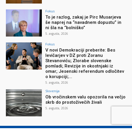
Fokus
To je razlog, zakaj je Pirc Musarjeva
še naprej na “navadnem dopustu” in
ni šla na “bolniško”
5. avgusta, 2026
Fokus
V novi Demokraciji preberite: Bes
levičarjev v DZ proti Zoranu
Stevanoviću; Zlorabe slovenske
pomladi; Revizije in okostnjaki iz
omar; Jesenski referendum odločitev
o korupciji;...
5. avgusta, 2026
Slovenija
Ob vročinskem valu opozorila na večjo
skrb do prostoživečih živali
5. avgusta, 2026