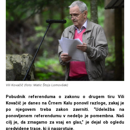
Vili Kovačič (foto: Matic Štojs Lomovšek)
Pobudnik referenduma o zakonu o drugem tiru Vili
Kovačič je danes na Črnem Kalu ponovil razloge, zakaj je
po njegovem treba zakon zavrniti. “Udeležba na
ponovljenem referendumu v nedeljo je pomembna. Naš
cilj je, da zmagamo za vsaj en glas,” je dejal ob ogledu
predvidene trase, ki ji nasprotuje.