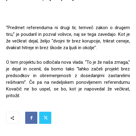
“Predmet referenduma ni drugi tir, temveč zakon o drugem
tiru,” je poudaril in pozval volivce, naj se tega zavedajo. Kot je
že večkrat dejal, želijo “dvojni tir brez korupcije, trikrat ceneje,
dvakrat hitreje in brez škode za ljudi in okolje”.
O tem projektu bo odločala nova vlada. “To je že naša zmaga,”
je dejal in ocenil, da bomo tako “lahko začeli projekt brez
predsodkov in obremenjenosti z dosedanjimi zastarelimi
rešitvami”. Če pa na nedeljskem ponovljenem referendumu
Kovačič ne bo uspel, se bo, kot je napovedal že večkrat,
pritožil.