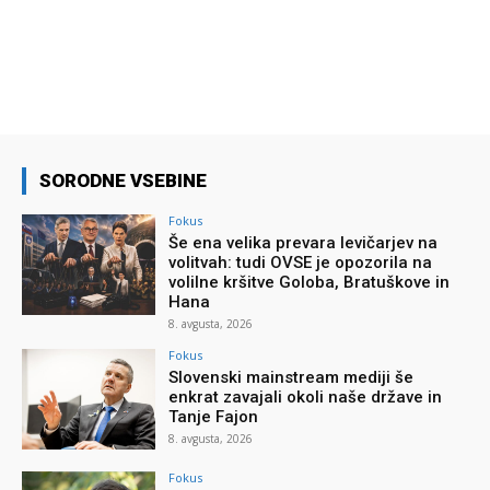
SORODNE VSEBINE
Fokus
Še ena velika prevara levičarjev na
volitvah: tudi OVSE je opozorila na
volilne kršitve Goloba, Bratuškove in
Hana
8. avgusta, 2026
Fokus
Slovenski mainstream mediji še
enkrat zavajali okoli naše države in
Tanje Fajon
8. avgusta, 2026
Fokus