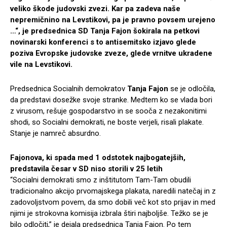
veliko škode judovski zvezi. Kar pa zadeva naše
nepremičnino na Levstikovi, pa je pravno povsem urejeno
…“, je predsednica SD Tanja Fajon šokirala na petkovi
novinarski konferenci s to antisemitsko izjavo glede
poziva Evropske judovske zveze, glede vrnitve ukradene
vile na Levstikovi.
Predsednica Socialnih demokratov
Tanja Fajon
se je odločila,
da predstavi dosežke svoje stranke. Medtem ko se vlada bori
z virusom, rešuje gospodarstvo in se sooča z nezakonitimi
shodi, so Socialni demokrati, ne boste verjeli, risali plakate.
Stanje je namreč absurdno.
Fajonova, ki spada med 1 odstotek najbogatejših,
predstavila česar v SD niso storili v 25 letih
“Socialni demokrati smo z inštitutom Tam-Tam obudili
tradicionalno akcijo prvomajskega plakata, naredili natečaj in z
zadovoljstvom povem, da smo dobili več kot sto prijav in med
njimi je strokovna komisija izbrala štiri najboljše. Težko se je
bilo odločiti,” je dejala predsednica Tanja Fajon. Po tem