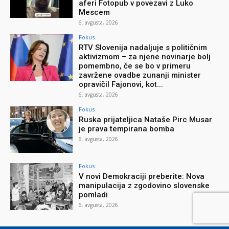
aferi Fotopub v povezavi z Luko
Mescem
6. avgusta, 2026
Fokus
RTV Slovenija nadaljuje s političnim
aktivizmom – za njene novinarje bolj
pomembno, če se bo v primeru
zavržene ovadbe zunanji minister
opravičil Fajonovi, kot...
6. avgusta, 2026
Fokus
Ruska prijateljica Nataše Pirc Musar
je prava tempirana bomba
6. avgusta, 2026
Fokus
V novi Demokraciji preberite: Nova
manipulacija z zgodovino slovenske
pomladi
6. avgusta, 2026