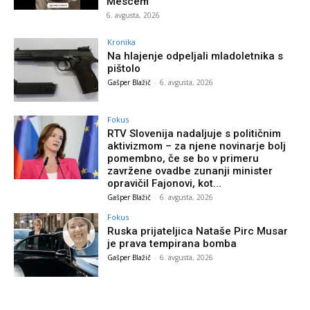
Mescem
6. avgusta, 2026
Kronika
Na hlajenje odpeljali mladoletnika s
pištolo
Gašper Blažič
-
6. avgusta, 2026
Fokus
RTV Slovenija nadaljuje s političnim
aktivizmom – za njene novinarje bolj
pomembno, če se bo v primeru
zavržene ovadbe zunanji minister
opravičil Fajonovi, kot...
Gašper Blažič
-
6. avgusta, 2026
Fokus
Ruska prijateljica Nataše Pirc Musar
je prava tempirana bomba
Gašper Blažič
-
6. avgusta, 2026