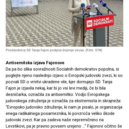
Predsednica SD Tanja Fajon podpira širjenje virusa. (Foto: STA)
Antisemitska izjava Fajonove
Da pa bo slika sovražnosti Socialnih demokratov popolna, si
poglejte njeno naslednjo izjavo o Evropski judovski zvezi, ki so
pozvali SD o vrnitvi ukradene vile, kjer domujejo SD. Tanja
Fajon je izjavila nekaj, kar bi jo vsi levi mediji, če bi bila
desničarka, označila za antisemitko. Vodjo Evropskega
judovskega združenja je označila za ekstremista in skrajneža:
“Evropsko judovsko združenje, ki nam je pisalo, je organizacija
enega radikalnega posameznika, ki povzroča veliko škode
judovski zvezi. Kar pa zadeva naše nepremičnino na
Levstikovi, pa je pravno povsem urejeno …” Fajonovi očitno še