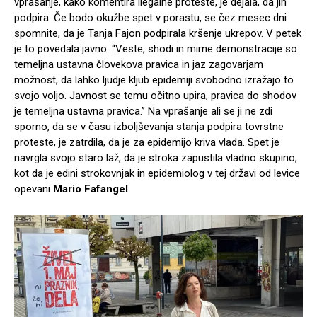
vprašanje, kako komentira ilegalne proteste, je dejala, da jih
podpira. Če bodo okužbe spet v porastu, se čez mesec dni
spomnite, da je Tanja Fajon podpirala kršenje ukrepov. V petek
je to povedala javno. “Veste, shodi in mirne demonstracije so
temeljna ustavna človekova pravica in jaz zagovarjam
možnost, da lahko ljudje kljub epidemiji svobodno izražajo to
svojo voljo. Javnost se temu očitno upira, pravica do shodov
je temeljna ustavna pravica.” Na vprašanje ali se ji ne zdi
sporno, da se v času izboljševanja stanja podpira tovrstne
proteste, je zatrdila, da je za epidemijo kriva vlada. Spet je
navrgla svojo staro laž, da je stroka zapustila vladno skupino,
kot da je edini strokovnjak in epidemiolog v tej državi od levice
opevani
Mario Fafangel
.