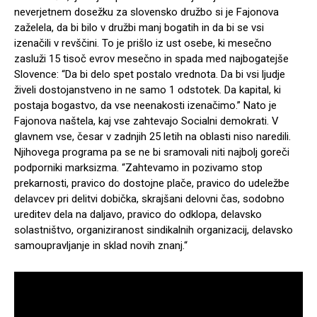
neverjetnem dosežku za slovensko družbo si je Fajonova
zaželela, da bi bilo v družbi manj bogatih in da bi se vsi
izenačili v revščini. To je prišlo iz ust osebe, ki mesečno
zasluži 15 tisoč evrov mesečno in spada med najbogatejše
Slovence: “Da bi delo spet postalo vrednota. Da bi vsi ljudje
živeli dostojanstveno in ne samo 1 odstotek. Da kapital, ki
postaja bogastvo, da vse neenakosti izenačimo.” Nato je
Fajonova naštela, kaj vse zahtevajo Socialni demokrati. V
glavnem vse, česar v zadnjih 25 letih na oblasti niso naredili.
Njihovega programa pa se ne bi sramovali niti najbolj goreči
podporniki marksizma. “Zahtevamo in pozivamo stop
prekarnosti, pravico do dostojne plače, pravico do udeležbe
delavcev pri delitvi dobička, skrajšani delovni čas, sodobno
ureditev dela na daljavo, pravico do odklopa, delavsko
solastništvo, organiziranost sindikalnih organizacij, delavsko
samoupravljanje in sklad novih znanj.“