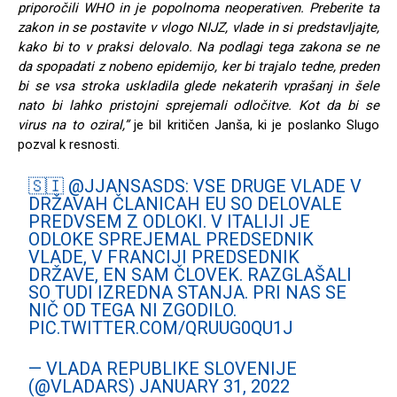
priporočili WHO in je
popolnoma neoperativen. Preberite ta
zakon in se postavite v vlogo NIJZ,
vlade in si predstavljajte,
kako bi to v praksi delovalo. Na podlagi tega zakona se ne
da spopadati z nobeno epidemijo, ker bi trajalo tedne, preden
bi se vsa stroka uskladila glede nekaterih vprašanj in šele
nato bi lahko pristojni sprejemali odločitve. Kot da bi se
virus na to oziral,”
je bil kritičen Janša, ki je poslanko Slugo
pozval k resnosti.
🇸🇮
@JJANSASDS
: VSE DRUGE VLADE V
DRŽAVAH ČLANICAH EU SO DELOVALE
PREDVSEM Z ODLOKI. V ITALIJI JE
ODLOKE SPREJEMAL PREDSEDNIK
VLADE, V FRANCIJI PREDSEDNIK
DRŽAVE, EN SAM ČLOVEK. RAZGLAŠALI
SO TUDI IZREDNA STANJA. PRI NAS SE
NIČ OD TEGA NI ZGODILO.
PIC.TWITTER.COM/QRUUG0QU1J
— VLADA REPUBLIKE SLOVENIJE
(@VLADARS)
JANUARY 31, 2022