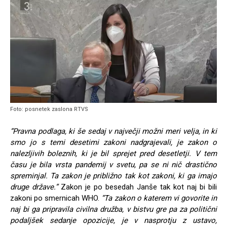
Foto: posnetek zaslona RTVS
“Pravna podlaga, ki še sedaj v največji možni meri velja, in ki
smo jo s temi desetimi zakoni nadgrajevali, je zakon o
nalezljivih boleznih, ki je bil sprejet pred desetletji. V tem
času je bila vrsta pandemij v svetu, pa se ni nič drastično
spreminjal. Ta zakon je približno tak kot zakoni, ki ga imajo
druge države.”
Zakon je po besedah Janše tak kot naj bi bili
zakoni po smernicah WHO.
“Ta zakon o katerem vi govorite
in
naj bi ga pripravila civilna družba, v bistvu gre pa za politični
podaljšek sedanje opozicije, je v nasprotju z ustavo,