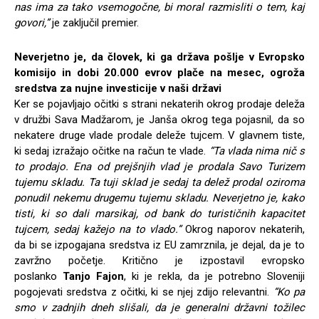
nas ima za tako vsemogočne, bi moral razmisliti o tem, kaj
govori,”
je zaključil premier.
Neverjetno je, da človek, ki ga država pošlje v Evropsko
komisijo in dobi 20.000 evrov plače na mesec, ogroža
sredstva za nujne investicije v naši državi
Ker se pojavljajo očitki s strani nekaterih okrog prodaje deleža
v družbi Sava Madžarom, je Janša okrog tega pojasnil, da so
nekatere druge vlade prodale deleže tujcem. V glavnem tiste,
ki sedaj izražajo očitke na račun te vlade.
“Ta vlada nima nič s
to prodajo. Ena od prejšnjih vlad je prodala Savo Turizem
tujemu skladu. Ta tuji sklad je sedaj ta delež prodal oziroma
ponudil nekemu drugemu tujemu skladu. Neverjetno je, kako
tisti, ki so dali marsikaj, od bank do turističnih kapacitet
tujcem, sedaj kažejo na to vlado.”
Okrog naporov nekaterih,
da bi se izpogajana sredstva iz EU zamrznila, je dejal, da je to
zavržno početje. Kritično je izpostavil evropsko
poslanko
Tanjo Fajon
, ki je rekla, da je potrebno Sloveniji
pogojevati sredstva z očitki, ki se njej zdijo relevantni.
“Ko pa
smo v zadnjih dneh slišali, da je generalni državni tožilec