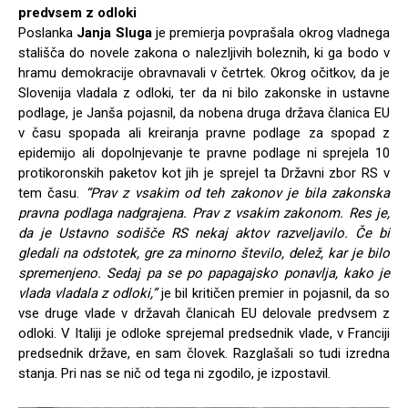
predvsem z odloki
Poslanka
Janja Sluga
je premierja povprašala okrog vladnega
stališča do novele zakona o nalezljivih boleznih, ki ga bodo v
hramu demokracije obravnavali v četrtek. Okrog očitkov, da je
Slovenija vladala z odloki, ter da ni bilo zakonske in ustavne
podlage, je Janša pojasnil, da nobena druga država članica EU
v času spopada ali kreiranja pravne podlage za spopad z
epidemijo ali dopolnjevanje te pravne podlage ni sprejela 10
protikoronskih paketov kot jih je sprejel ta Državni zbor RS v
tem času.
“Prav z vsakim od teh zakonov je bila zakonska
pravna podlaga nadgrajena. Prav z vsakim zakonom. Res je,
da je Ustavno sodišče RS nekaj aktov razveljavilo. Če bi
gledali na odstotek, gre za minorno število, delež, kar je bilo
spremenjeno. Sedaj pa se po papagajsko ponavlja, kako je
vlada vladala z odloki,”
je bil kritičen premier in pojasnil, da so
vse druge vlade v državah članicah EU delovale predvsem z
odloki. V Italiji je odloke sprejemal predsednik vlade, v Franciji
predsednik države, en sam človek. Razglašali so tudi izredna
stanja. Pri nas se nič od tega ni zgodilo, je izpostavil.