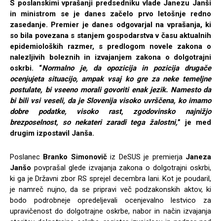
S poslanskimi vprašanji predsedniku vlade Janezu Janši
in ministrom se je danes začelo prvo letošnje redno
zasedanje. Premier je danes odgovarjal na vprašanja, ki
so bila povezana s stanjem gospodarstva v času aktualnih
epidemioloških razmer, s
predlogom novele zakona o
nalezljivih boleznih in izvajanjem zakona o dolgotrajni
oskrbi. “
Normalno je, da opozicija in pozicija drugače
ocenjujeta situacijo, ampak vsaj ko gre za neke temeljne
postulate, bi vseeno morali govoriti enak jezik. Namesto da
bi bili vsi veseli, da je Slovenija visoko uvrščena, ko imamo
dobre podatke, visoko rast, zgodovinsko najnižjo
brezposelnost, so nekateri zaradi tega žalostni,
” je med
drugim izpostavil Janša.
Poslanec
Branko Simonovič
iz DeSUS je premierja
Janeza
Janšo
povprašal glede izvajanja zakona o dolgotrajni oskrbi,
ki ga je Državni zbor RS sprejel decembra lani. Kot je poudaril,
je namreč nujno, da se pripravi več podzakonskih aktov, ki
bodo podrobneje opredeljevali ocenjevalno lestvico za
upravičenost do dolgotrajne oskrbe, nabor in način izvajanja