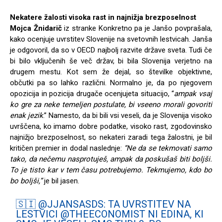
Nekatere žalosti visoka rast in najnižja brezposelnost
Mojca Žnidarič
iz stranke Konkretno pa je Janšo povprašala,
kako ocenjuje uvrstitev Slovenije na svetovnih lestvicah. Janša
je odgovoril, da so v OECD najbolj razvite države sveta. Tudi če
bi bilo vključenih še več držav, bi bila Slovenija verjetno na
drugem mestu. Kot sem že dejal, so številke objektivne,
občutki pa so lahko različni. Normalno je, da po njegovem
opozicija in pozicija drugače ocenjujeta situacijo, “
ampak vsaj
ko gre za neke temeljen postulate, bi vseeno morali govoriti
enak jezik
.” Namesto, da bi bili vsi veseli, da je Slovenija visoko
uvrščena, ko imamo dobre podatke, visoko rast, zgodovinsko
najnižjo brezposelnost, so nekateri zaradi tega žalostni, je bil
kritičen premier in dodal naslednje:
“Ne da se tekmovati samo
tako, da nečemu nasprotuješ, ampak da poskušaš biti boljši.
To je tisto kar v tem času potrebujemo. Tekmujemo, kdo bo
bo boljši,”
je bil jasen.
🇸🇮
@JJANSASDS
: TA UVRSTITEV NA
LESTVICI
@THEECONOMIST
NI EDINA, KI