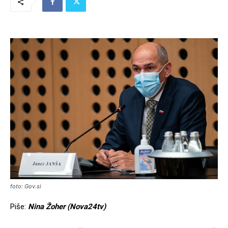
foto: Gov.si
Piše:
Nina Žoher (Nova24tv)