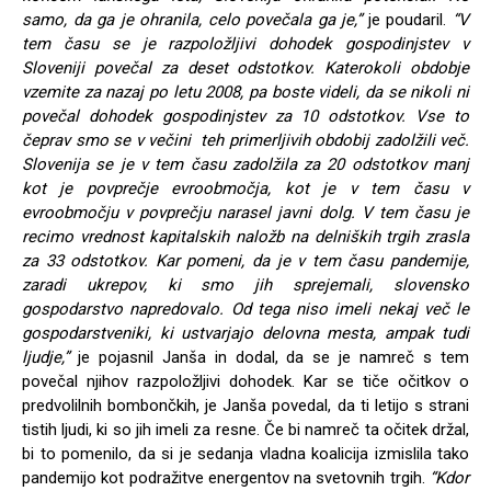
samo, da ga je ohranila, celo povečala ga je,”
je poudaril.
“V
tem času se je razpoložljivi dohodek gospodinjstev v
Sloveniji povečal za deset odstotkov. Katerokoli obdobje
vzemite za nazaj po letu 2008, pa boste videli, da se nikoli ni
povečal dohodek gospodinjstev za 10 odstotkov. Vse to
čeprav smo se v večini teh primerljivih obdobij zadolžili več.
Slovenija se je v tem času zadolžila za 20 odstotkov manj
kot je povprečje evroobmočja, kot je v tem času v
evroobmočju v povprečju narasel javni dolg. V tem času je
recimo vrednost kapitalskih naložb na delniških trgih zrasla
za 33 odstotkov. Kar pomeni, da je v tem času pandemije,
zaradi ukrepov, ki smo jih sprejemali, slovensko
gospodarstvo napredovalo. Od tega niso imeli nekaj več le
gospodarstveniki, ki ustvarjajo delovna mesta, ampak tudi
ljudje,”
je pojasnil Janša in dodal, da se je namreč s tem
povečal njihov razpoložljivi dohodek. Kar se tiče očitkov o
predvolilnih bombončkih, je Janša povedal, da ti letijo s strani
tistih ljudi, ki so jih imeli za resne. Če bi namreč ta očitek držal,
bi to pomenilo, da si je sedanja vladna koalicija izmislila tako
pandemijo kot podražitve energentov na svetovnih trgih.
“Kdor