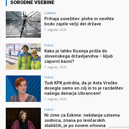
SORODNE VSEBINE
Lokalno
Prihaja osvežitev: plohe in nevihte
bodo zajele večji del države
7. avgusta, 2026
Fokus
Kako je lahko Rusinja prišla do
slovenskega državljanstva – kljub
zaporni kazni?
7. avgusta, 2026
Fokus
Tudi KPK potrdila, da je Asta Vrečko
dosegla samo en cilj in to je razdelitev
našega denarja izbrancem!
7. avgusta, 2026
Fokus
Ni zime za Eskime: nekdanja ustavna
sodnica, znana po levičarskih
stališčih, je po novem vrhovna