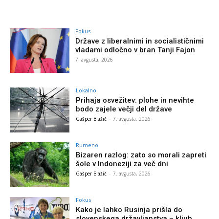
Fokus
Države z liberalnimi in socialističnimi
vladami odločno v bran Tanji Fajon
7. avgusta, 2026
Lokalno
Prihaja osvežitev: plohe in nevihte
bodo zajele večji del države
Gašper Blažič
-
7. avgusta, 2026
Rumeno
Bizaren razlog: zato so morali zapreti
šole v Indoneziji za več dni
Gašper Blažič
-
7. avgusta, 2026
Fokus
Kako je lahko Rusinja prišla do
slovenskega državljanstva – kljub