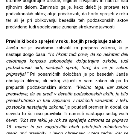
storitev dolgotrajne oskrbe, register izvajalcev in nadzor nad
njihovim delom. Zanimalo ga je, kako daleč je priprava teh
podzakonskih aktov, ali je pričakovati, da bodo sprejeti v roku
ter ali je pri oblikovanju besedila teh podzakonskih aktov
predvideno tudi sodelovanje zunanje strokovne javnosti.
Pravilniki bodo sprejeti v roku, kot jih predpisuje zakon
Janša se je uvodoma zahvalil za podporo zakonu, ki je
nastajal dolgo časa.
“To hkrati tudi pove, da so nekateri deli
celotnega korpusa zakonodaje dolgotrajne oskrbe, tudi
podzakonski akti, nastajali sproti, torej, ko se je zakon
pripravljal.”
Pri posamičnih določbah je po besedah Janše
obstajala dilema, ali nekaj vključiti v sam zakon ali pa to
prepustiti podzakonskim aktom.
“Večino tega, kar zakon
predvideva, da se uredi v devetih podzakonskih aktih, je bilo
prediskutirano in tudi zapisano v različnih variantah v teku
postopka nastajanja zakona,”
je poudaril premier in dodal, da
seveda to še niso pravilniki. Ti namreč nastajajo sedaj, vseh
devet.
“Kot ste rekli, je rok za sprejetje oziroma za pripravo
18. marec in po zagotovilih obeh pristojnih ministerstev
gredo prvi pravilniki v javno obravnavo v tem tednu. Kar se