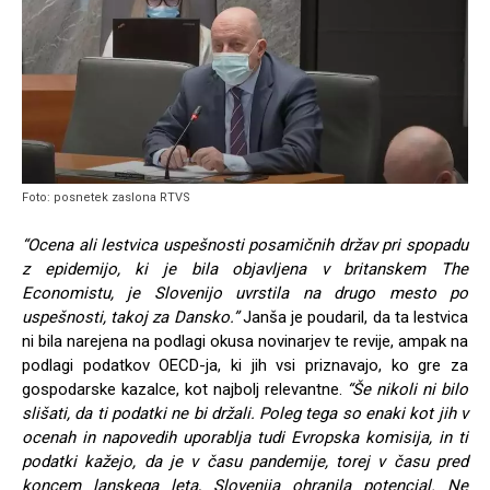
Foto: posnetek zaslona RTVS
“Ocena ali lestvica uspešnosti posamičnih držav pri spopadu
z epidemijo, ki je bila objavljena v britanskem The
Economistu, je Slovenijo uvrstila na drugo mesto po
uspešnosti, takoj za Dansko.”
Janša je poudaril, da ta lestvica
ni bila narejena na podlagi okusa novinarjev te revije, ampak na
podlagi podatkov OECD-ja, ki jih vsi priznavajo, ko gre za
gospodarske kazalce, kot najbolj relevantne.
“Še nikoli ni bilo
slišati, da ti podatki ne bi držali. Poleg tega so enaki kot jih v
ocenah in napovedih uporablja tudi Evropska komisija, in ti
podatki kažejo, da je v času pandemije, torej v času pred
koncem lanskega leta, Slovenija ohranila potencial. Ne