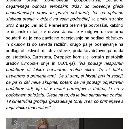
slabega stanja slovenskega gospodarstva, politično
negativnega odnosa evropskih držav do Slovenije glede
neupoštevanja prava in pravic nekaterih, ter na splošno
slabega stanja v državi na vseh področjih,
” je prvak stranke
SNS
Zmago Jelinčič Plemeniti
premierja povprašal, kakšno
je dejansko stanje v državi. Janša je v odgovoru uvodoma
poudaril, da je eno pavšalno ocenjevanje na podlagi občutkov
in okusov, ki so seveda različni, drugo pa je ocenjevanje na
podlagi objektivnih dejstev (številk, podatkov državnega urada
za statistiko, Eurostata, Evropske komisije, ostalih pristojnih
uradov Evropske unije in OECD-ja).
“Na podlagi nespornih
podatkov si lahko ustvarimo realno sliko. To si lahko
ustvarimo s primerjavami. Če si sam, si hkrati prvi in zadnji,
če pa si del neke skupine, potem se na podlagi objektivnih
podatkov vidi, kje si v realni primerjavi s tistimi, ki so v
podobnem položaju. Glede na to, da je bila pandemija covida-
19 simetrična grožnja (prizadela je torej vse), so primerjave s
tega vidika tudi realne.”