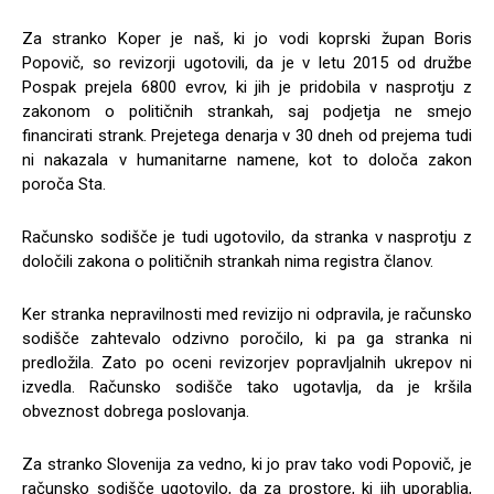
Za stranko Koper je naš, ki jo vodi koprski župan Boris
Popovič, so revizorji ugotovili, da je v letu 2015 od družbe
Pospak prejela 6800 evrov, ki jih je pridobila v nasprotju z
zakonom o političnih strankah, saj podjetja ne smejo
financirati strank. Prejetega denarja v 30 dneh od prejema tudi
ni nakazala v humanitarne namene, kot to določa zakon
poroča Sta.
Računsko sodišče je tudi ugotovilo, da stranka v nasprotju z
določili zakona o političnih strankah nima registra članov.
Ker stranka nepravilnosti med revizijo ni odpravila, je računsko
sodišče zahtevalo odzivno poročilo, ki pa ga stranka ni
predložila. Zato po oceni revizorjev popravljalnih ukrepov ni
izvedla. Računsko sodišče tako ugotavlja, da je kršila
obveznost dobrega poslovanja.
Za stranko Slovenija za vedno, ki jo prav tako vodi Popovič, je
računsko sodišče ugotovilo, da za prostore, ki jih uporablja,