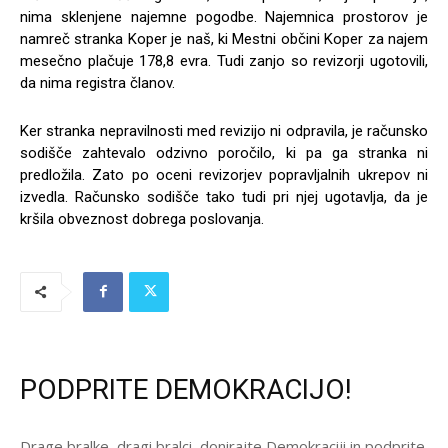
nima sklenjene najemne pogodbe. Najemnica prostorov je
namreč stranka Koper je naš, ki Mestni občini Koper za najem
mesečno plačuje 178,8 evra. Tudi zanjo so revizorji ugotovili,
da nima registra članov.
Ker stranka nepravilnosti med revizijo ni odpravila, je računsko
sodišče zahtevalo odzivno poročilo, ki pa ga stranka ni
predložila. Zato po oceni revizorjev popravljalnih ukrepov ni
izvedla. Računsko sodišče tako tudi pri njej ugotavlja, da je
kršila obveznost dobrega poslovanja.
PODPRITE DEMOKRACIJO!
Drage bralke, dragi bralci, donirajte Demokraciji in podprite