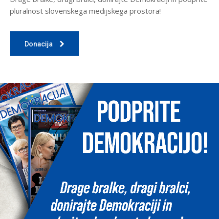
pluralnost slovenskega medijskega prostora!
Donacija