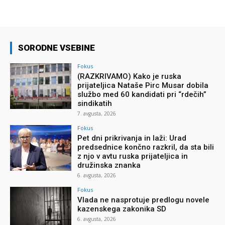
SORODNE VSEBINE
Fokus
(RAZKRIVAMO) Kako je ruska
prijateljica Nataše Pirc Musar dobila
službo med 60 kandidati pri “rdečih”
sindikatih
7. avgusta, 2026
Fokus
Pet dni prikrivanja in laži: Urad
predsednice končno razkril, da sta bili
z njo v avtu ruska prijateljica in
družinska znanka
6. avgusta, 2026
Fokus
Vlada ne nasprotuje predlogu novele
kazenskega zakonika SD
6. avgusta, 2026