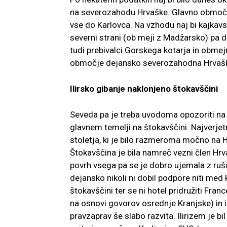
na severozahodu Hrvaške. Glavno območje
vse do Karlovca. Na vzhodu naj bi kajkav
severni strani (ob meji z Madžarsko) pa 
tudi prebivalci Gorskega kotarja in obmej
območje dejansko severozahodna Hrvaš
Ilirsko gibanje naklonjeno štokavščini
Seveda pa je treba uvodoma opozoriti na n
glavnem temelji na štokavščini. Najverjetn
stoletja, ki je bilo razmeroma močno na 
Štokavščina je bila namreč vezni člen Hrva
povrh vsega pa se je dobro ujemala z rušči
dejansko nikoli ni dobil podpore niti med k
štokavščini ter se ni hotel pridružiti Franc
na osnovi govorov osrednje Kranjske) in intel
pravzaprav še slabo razvita. Ilirizem je b