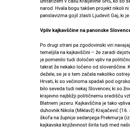
unitarizem v času Kraljevine SHS, ko so se 
narod. Hvala bogu takšen projekt nikoli ni
panslavizma gojil zlasti Ljudevit Gaj, ki je 
Vpliv kajkavščine na panonske Slovenc
Po drugi strani pa zgodovinski viri navaj
temeljila na kajkavščini – že zaradi dejstv
je pomenilo tudi določen vpliv na političn
takrat že nekako ločeno od slovenščine. Ko
dežele, se je s tem začela nekoliko ostre
Hrvati, ki so večinoma spadali pod ogrsk
bilo seveda tudi nekaj Slovencev, ki so ži
krajevno najbližji političnemu središču 
Blatnem jezeru. Kajkavščina je tako vplival
duhovnik Nikola (Miklavž) Krajačević (16. s
škofa na župnije sedanjega Prekmurja (izv
kajkavska književnost širila tudi med na