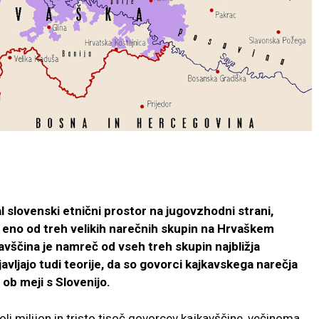
 slovenski etnični prostor na jugovzhodni strani,
 eno od treh velikih narečnih skupin na Hrvaškem
avščina je namreč od vseh treh skupin najbližja
vljajo tudi teorije, da so govorci kajkavskega narečja
 ob meji s Slovenijo.
oli milijon in tristo tisoč govorcev kajkavščine, večinoma