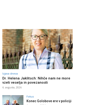
Izjava dneva
Dr. Helena Jaklitsch: Nihče nam ne more
vzeti veselja in povezanosti
6. avgusta, 2026
Fokus
Konec Golobove ere v policiji