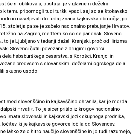
t še ni oblikovala, obstajal je v glavnem deželni
o k temu pripomogli tudi turški vpadi, saj so se štokavsko
hodu in naseljevali do tedaj znana kajkavska območja, po
5. stoletja pa se je začelo nacionalno prebujanje Hrvatov.
i pretežno na Zagreb, medtem ko so se panonski Slovenci
 to je Ljubljano v tedanji deželi Kranjski, proč od ilirizma
vski Slovenci čutili povezane z drugimi govorci
 dela habsburškega cesarstva, s Korošci, Kranjci in
o povezane predvsem s slovanskimi deželami ogrskega dela
lili skupno usodo.
ost med slovenščino in kajkavščino ohranila, kar je morda
dalpski Hrvati«. To je sicer prišlo iz krogov nacionalno
o imata slovenski in kajkavski jezik skupnega prednika,
 ločitev, ki je kajkavske govorce ločila od Slovencev.
ne lahko zelo hitro naučijo slovenščine in jo tudi razumejo,