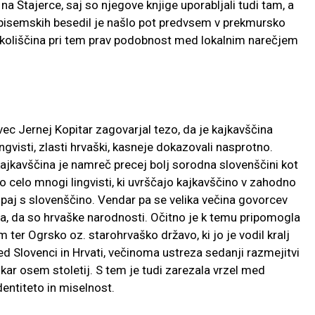
na Štajerce, saj so njegove knjige uporabljali tudi tam, a
opisemskih besedil je našlo pot predvsem v prekmursko
a okoliščina pri tem prav podobnost med lokalnim narečjem
ovec Jernej Kopitar zagovarjal tezo, da je kajkavščina
gvisti, zlasti hrvaški, kasneje dokazovali nasprotno.
kajkavščina je namreč precej bolj sorodna slovenščini kot
jo celo mnogi lingvisti, ki uvrščajo kajkavščino v zahodno
upaj s slovenščino. Vendar pa se velika večina govorcev
aja, da so hrvaške narodnosti. Očitno je k temu pripomogla
er Ogrsko oz. starohrvaško državo, ki jo je vodil kralj
ed Slovenci in Hrvati, večinoma ustreza sedanji razmejitvi
ar osem stoletij. S tem je tudi zarezala vrzel med
entiteto in miselnost.