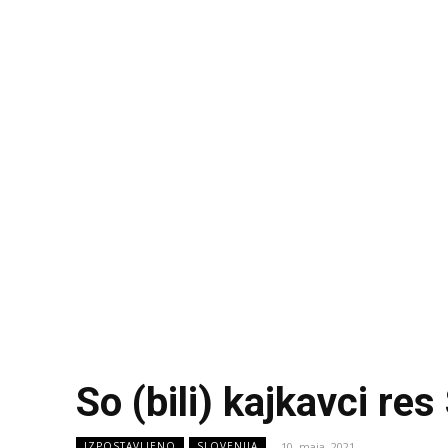
So (bili) kajkavci res
10. maja, 2021
IZPOSTAVLJENO
SLOVENIJA