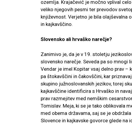
ozemlja. Krajačević je močno vplival celo 
veliko njegovih pesmi ter prevodov svet
književnost. Verjetno je bila olajševaln
in kajkavščino.
Slovensko ali hrvaško narečje?
Zanimivo je, da je v 19. stoletju jezikosl
slovensko narečje. Seveda pa so mnogi lin
Vendar je imel Kopitar vsaj delno prav – 
pa štokavščini in čakovščini, kar priznava
skupino južnoslovanskih jezikov, torej sk
kajkavščine identificira s Hrvaško in nav
prav razmejitev med nemškim cesarstvom t
Tomislav. Meja, ki se je tako oblikovala m
med obema državama, saj se je obdržala k
Slovence in kajkavske govorce glede na id