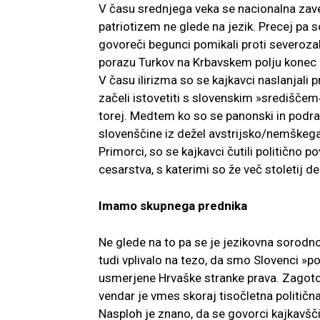
V času srednjega veka se nacionalna zaves
patriotizem ne glede na jezik. Precej pa s
govoreči begunci pomikali proti severoza
porazu Turkov na Krbavskem polju konec 1
V času ilirizma so se kajkavci naslanjal
začeli istovetiti s slovenskim »središčem«,
torej. Medtem ko so se panonski in podra
slovenščine iz dežel avstrijsko/nemškega
Primorci, so se kajkavci čutili političn
cesarstva, s katerimi so že več stoletij de
Imamo skupnega prednika
Ne glede na to pa se je jezikovna sorodn
tudi vplivalo na tezo, da smo Slovenci »po
usmerjene Hrvaške stranke prava. Zagotov
vendar je vmes skoraj tisočletna politična
Nasploh je znano, da se govorci kajkavšči