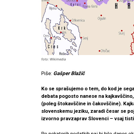
foto: Wikimedia
Piše:
Gašper Blažič
Ko se sprašujemo o tem, do kod je segal
debata pogosto nanese na kajkavščino,
(poleg štokavščine in čakovščine). Kajk
slovenskemu jeziku, zaradi česar se poja
izvorno pravzaprav Slovenci – vsaj tisti
Po nekaterih podatkih naj bi bilo danes ok