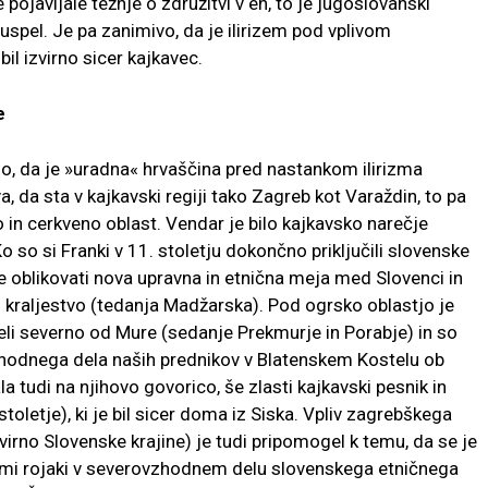
pojavljale težnje o združitvi v en, to je jugoslovanski
 uspel. Je pa zanimivo, da je ilirizem pod vplivom
bil izvirno sicer kajkavec.
e
ajo, da je »uradna« hrvaščina pred nastankom ilirizma
a, da sta v kajkavski regiji tako Zagreb kot Varaždin, to pa
o in cerkveno oblast. Vendar je bilo kajkavsko narečje
 so si Franki v 11. stoletju dokončno priključili slovenske
je oblikovati nova upravna in etnična meja med Slovenci in
o kraljestvo (tedanja Madžarska). Pod ogrsko oblastjo je
veli severno od Mure (sedanje Prekmurje in Porabje) in so
vzhodnega dela naših prednikov v Blatenskem Kostelu ob
a tudi na njihovo govorico, še zlasti kajkavski pesnik in
toletje), ki je bil sicer doma iz Siska. Vpliv zagrebškega
irno Slovenske krajine) je tudi pripomogel k temu, da se je
šimi rojaki v severovzhodnem delu slovenskega etničnega