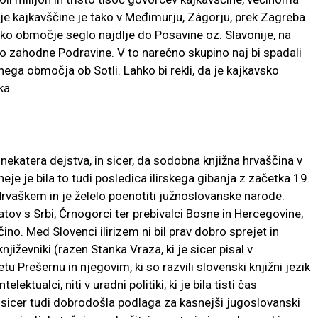
 kajkavščine je tako v Međimurju, Zágorju, prek Zagreba
sko območje seglo najdlje do Posavine oz. Slavonije, na
do zahodne Podravine. V to narečno skupino naj bi spadali
nega območja ob Sotli. Lahko bi rekli, da je kajkavsko
ka.
ekatera dejstva, in sicer, da sodobna knjižna hrvaščina v
eje je bila to tudi posledica ilirskega gibanja z začetka 19.
Hrvaškem in je želelo poenotiti južnoslovanske narode.
tov s Srbi, Črnogorci ter prebivalci Bosne in Hercegovine,
no. Med Slovenci ilirizem ni bil prav dobro sprejet in
njiževniki (razen Stanka Vraza, ki je sicer pisal v
etu Prešernu in njegovim, ki so razvili slovenski knjižni jezik
ektualci, niti v uradni politiki, ki je bila tisti čas
il sicer tudi dobrodošla podlaga za kasnejši jugoslovanski