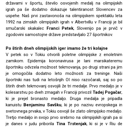
državami v športu, število osvojenih medalj na olimpijskih
igrah pa še dodatno dokazuje talentiranost Slovencev za
uspehe. Naš prvi zastavonoša na olimpijskem spektaklu leta
1992 na zimskih olimpijskih igrah v Albertvillu v Franciji je bil
smučarski skakalec
Franci Petek
, Slovenijo pa je prvič v
zgodovini samostojne države predstavljalo 27 športnikov.
Po štirih dneh olimpijskih iger imamo že tri kolajne
V petek so v Tokiu otvorili poletne olimpijske z enoletnim
zamikom. Epidemija koronavirusa je lani marsikateremu
športniku odvzela možnost tekmovanja, po drugi strani pa jim
je omogočila dodatno leto možnosti za treninge. Naši
športniki nas tudi na letošnjih OI niso razočarali, saj so po
štirih dneh tekmovanj osvojili že tri medalje. Prvo medaljo je v
kolesarstvu po dveh zmagah v Franciji privozil
Tadej Pogačar
,
ki je prejel bronasto medaljo. Druga medalja je pripadla
kanuistu
Benjaminu Savšku
, ki je po nazivu evropskega in
svetovnega prvaka, v Tokiu osvojil še zlato olimpijsko medaljo.
Tretjo medaljo in svojo prvo srebrno na olimpijskih igrah pa si
je danes v judu priborila
Tina Trstenjak
, ki si je v Riu de