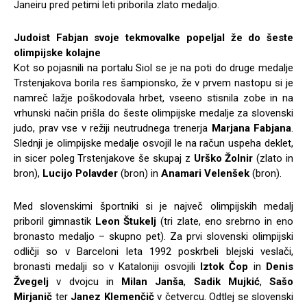
Janeiru pred petimi leti priborila zlato medaljo.
Judoist Fabjan svoje tekmovalke popeljal že do šeste
olimpijske kolajne
Kot so pojasnili na portalu Siol se je na poti do druge medalje
Trstenjakova borila res šampionsko, že v prvem nastopu si je
namreč lažje poškodovala hrbet, vseeno stisnila zobe in na
vrhunski način prišla do šeste olimpijske medalje za slovenski
judo, prav vse v režiji neutrudnega trenerja
Marjana Fabjana
.
Slednji je olimpijske medalje osvojil le na račun uspeha deklet,
in sicer poleg Trstenjakove še skupaj z
Urško Žolnir
(zlato in
bron),
Lucijo Polavder
(bron) in
Anamari Velenšek
(bron).
Med slovenskimi športniki si je največ olimpijskih medalj
priboril gimnastik
Leon Štukelj
(tri zlate, eno srebrno in eno
bronasto medaljo – skupno pet). Za prvi slovenski olimpijski
odličji so v Barceloni leta 1992 poskrbeli blejski veslači,
bronasti medalji so v Kataloniji osvojili
Iztok Čop
in
Denis
Žvegelj
v dvojcu in
Milan Janša
,
Sadik Mujkić
,
Sašo
Mirjanič
ter
Janez Klemenčič
v četvercu. Odtlej se slovenski