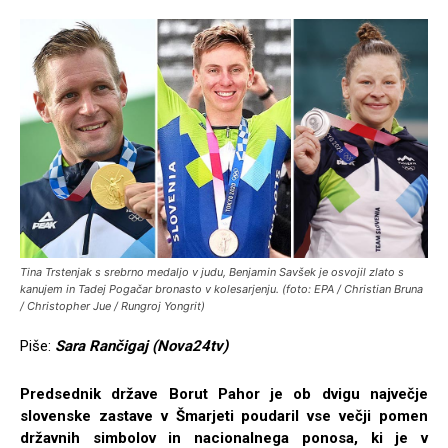
Tina Trstenjak s srebrno medaljo v judu, Benjamin Savšek je osvojil zlato s
kanujem in Tadej Pogačar bronasto v kolesarjenju. (foto: EPA / Christian Bruna
/ Christopher Jue / Rungroj Yongrit)
Piše:
Sara Rančigaj (Nova24tv)
Predsednik države Borut Pahor je ob dvigu največje
slovenske zastave v Šmarjeti poudaril vse večji pomen
državnih simbolov in nacionalnega ponosa, ki je v