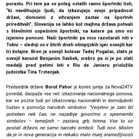
porastu. Pri tem pa so poleg ostalih ravno športniki tisti,
“ki navdihujejo ljudi, da izkazujejo svojo pripadnost
državi, domovini z vihranjem zastav na športnih
prireditvah”. Slovenija se lahko kot majhna država pohvali
s številnimi uspešnimi športniki, na katere pa smo vsi
izjemno ponosni. Naši športniki pa niso razočarali niti v
Tokiu – slednji so v štirih dneh olimpijskih iger osvojili kar
tri kolajne. Bron je osvojil kolesar Tadej Pogačar, zlato je
osvojil kanuist Benjanim Savšek, srebro pa si je po zlati
medalji pred petimi leti v Riu de Janieru prislužila
judoistka Tina Trstenjak.
Predsednik države
Borut Pahor
je konec junija za Nova24TV
povedal, daopaža vse več izkazovanja nacionalnega ponosa,
kar se pozna tudi pri izkazovanju nacionalnih in domoljubnih
čustev s pomočjo narodnih simbolov.
“Verjetno je zato bil
potreben nek čas, ne nazadnje govorimo o spremembi
simbolov – temeljnih – zastava, grb, himna. Vse to so
postali državni, ne samo narodni simboli. Tudi novi. Mislim
da je in nova generacija in nekako malo manj sramežljivosti