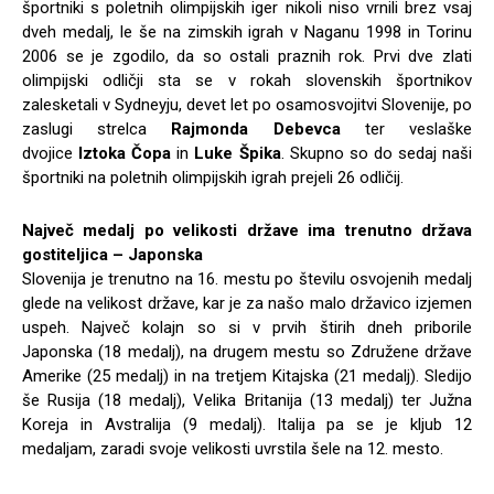
športniki s poletnih olimpijskih iger nikoli niso vrnili brez vsaj
dveh medalj, le še na zimskih igrah v Naganu 1998 in Torinu
2006 se je zgodilo, da so ostali praznih rok. Prvi dve zlati
olimpijski odličji sta se v rokah slovenskih športnikov
zalesketali v Sydneyju, devet let po osamosvojitvi Slovenije, po
zaslugi strelca
Rajmonda Debevca
ter veslaške
dvojice
Iztoka Čopa
in
Luke Špika
. Skupno so do sedaj naši
športniki na poletnih olimpijskih igrah prejeli 26 odličij.
Največ medalj po velikosti države ima trenutno država
gostiteljica – Japonska
Slovenija je trenutno na 16. mestu po številu osvojenih medalj
glede na velikost države, kar je za našo malo državico izjemen
uspeh. Največ kolajn so si v prvih štirih dneh priborile
Japonska (18 medalj), na drugem mestu so Združene države
Amerike (25 medalj) in na tretjem Kitajska (21 medalj). Sledijo
še Rusija (18 medalj), Velika Britanija (13 medalj) ter Južna
Koreja in Avstralija (9 medalj). Italija pa se je kljub 12
medaljam, zaradi svoje velikosti uvrstila šele na 12. mesto.