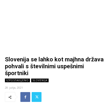
Slovenija se lahko kot majhna država
pohvali s številnimi uspešnimi
športniki
IZPOSTAVLJENO
SLOVENIJA
28. julija, 2021