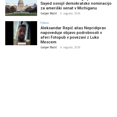
Sayed osvojil demokratsko nominacijo
za ameriški senat v Michiganu
Gašper Blažič
-
6. avgusta, 2026
Fokus
Aleksandar Repić alias Nepridiprav
napoveduje objavo podrobnosti v
aferi Fotopub v povezavi z Luko
Mescem
Gašper Blažič
-
6. avgusta, 2026