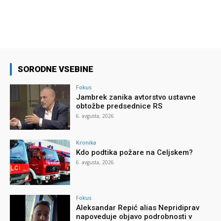
SORODNE VSEBINE
Fokus
Jambrek zanika avtorstvo ustavne
obtožbe predsednice RS
6. avgusta, 2026
Kronika
Kdo podtika požare na Celjskem?
6. avgusta, 2026
Fokus
Aleksandar Repić alias Nepridiprav
napoveduje objavo podrobnosti v