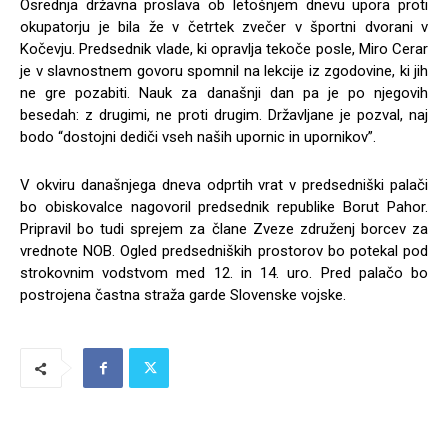
Osrednja državna proslava ob letošnjem dnevu upora proti
okupatorju je bila že v četrtek zvečer v športni dvorani v
Kočevju. Predsednik vlade, ki opravlja tekoče posle, Miro Cerar
je v slavnostnem govoru spomnil na lekcije iz zgodovine, ki jih
ne gre pozabiti. Nauk za današnji dan pa je po njegovih
besedah: z drugimi, ne proti drugim. Državljane je pozval, naj
bodo “dostojni dediči vseh naših upornic in upornikov”.
V okviru današnjega dneva odprtih vrat v predsedniški palači
bo obiskovalce nagovoril predsednik republike Borut Pahor.
Pripravil bo tudi sprejem za člane Zveze združenj borcev za
vrednote NOB. Ogled predsedniških prostorov bo potekal pod
strokovnim vodstvom med 12. in 14. uro. Pred palačo bo
postrojena častna straža garde Slovenske vojske.