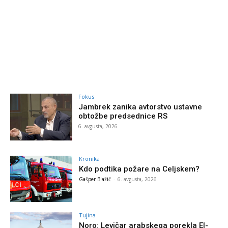
Fokus
Jambrek zanika avtorstvo ustavne
obtožbe predsednice RS
6. avgusta, 2026
Kronika
Kdo podtika požare na Celjskem?
Gašper Blažič
-
6. avgusta, 2026
Tujina
Noro: Levičar arabskega porekla El-