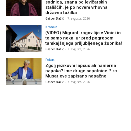
sodnica, znana po levičarskih
stališčih, je po novem vrhovna
državna tožilka
Gašper Blažič
-
7. avgusta, 2026
Kronika
(VIDEO) Migranti rogovilijo v Vinici in
to samo nekaj ur pred pogrebom
tamkajšnjega priljubljenega župnika!
Gašper Blažič
-
7. avgusta, 2026
Fokus
Zgolj jezikovni lapsus ali namerna
napaka? Ime druge sopotnice Pirc
Musarjeve zapisano napačno
Gašper Blažič
-
7. avgusta, 2026