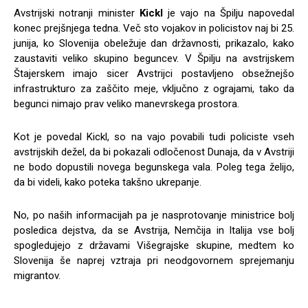
Avstrijski notranji minister
Kickl
je vajo na Špilju napovedal
konec prejšnjega tedna. Več sto vojakov in policistov naj bi 25.
junija, ko Slovenija obeležuje dan državnosti, prikazalo, kako
zaustaviti veliko skupino beguncev. V Špilju na avstrijskem
Štajerskem imajo sicer Avstrijci postavljeno obsežnejšo
infrastrukturo za zaščito meje, vključno z ograjami, tako da
begunci nimajo prav veliko manevrskega prostora.
Kot je povedal Kickl, so na vajo povabili tudi policiste vseh
avstrijskih dežel, da bi pokazali odločenost Dunaja, da v Avstriji
ne bodo dopustili novega begunskega vala. Poleg tega želijo,
da bi videli, kako poteka takšno ukrepanje.
No, po naših informacijah pa je nasprotovanje ministrice bolj
posledica dejstva, da se Avstrija, Nemčija in Italija vse bolj
spogledujejo z državami Višegrajske skupine, medtem ko
Slovenija še naprej vztraja pri neodgovornem sprejemanju
migrantov.