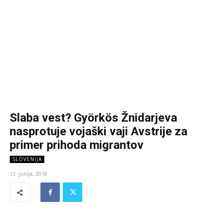
Slaba vest? Györkös Žnidarjeva
nasprotuje vojaški vaji Avstrije za
primer prihoda migrantov
SLOVENIJA
13. junija, 2018