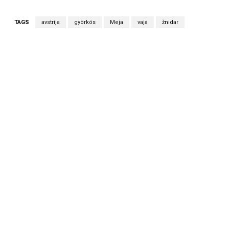
TAGS
avstrija
györkös
Meja
vaja
žnidar