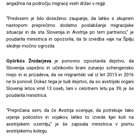
angažma na področju migracij vseh držav v regiji.
“Predvsem je bilo doseženo zaupanje, da lahko s skupnim
nastopom preprečimo dodatno poslabšanje migracijske
situacije in da sta Slovenija in Avstrija pri tem partnerici,” je
poudarila ministrica in opozorila, da bi izvedba vaje na Špilju
slednje močno ogrozila.
Györkös Žnidarjeva
je ponovno izpostavila dejstvo, da
Slovenija uspešno in učinkovito brani zunanjo schengensko
mejo in si prizadeva, da se migrantski val iz let 2015 in 2016
ne bi ponovil. Dokaz tega je tudi dejstvo, da so avstrijski organi
Sloveniji letos vrnil 13 oseb, lani v celotnem letu pa 39, je še
poudarila ministrica.
“Prepričana sem, da če Avstrija ocenjuje, da potrebuje tako
urjenje policistov in vojakov, lahko to izvede kjer koli na
avstrijskem ozemlju,” je še zapisala ministrica v pismu
avstrijskemu kolegu.