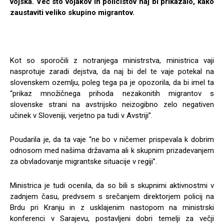
vojska. Več sto vojakov in policistov naj bi prikazalo, kako
zaustaviti veliko skupino migrantov.
Kot so sporočili z notranjega ministrstva, ministrica vaji
nasprotuje zaradi dejstva, da naj bi del te vaje potekal na
slovenskem ozemlju, poleg tega pa je opozorila, da bi imel ta
“prikaz množičnega prihoda nezakonitih migrantov s
slovenske strani na avstrijsko neizogibno zelo negativen
učinek v Sloveniji, verjetno pa tudi v Avstriji”.
Poudarila je, da ta vaje “ne bo v ničemer prispevala k dobrim
odnosom med našima državama ali k skupnim prizadevanjem
za obvladovanje migrantske situacije v regiji”.
Ministrica je tudi ocenila, da so bili s skupnimi aktivnostmi v
zadnjem času, predvsem s srečanjem direktorjem policij na
Brdu pri Kranju in z usklajenim nastopom na ministrski
konferenci v Sarajevu, postavljeni dobri temelji za večji