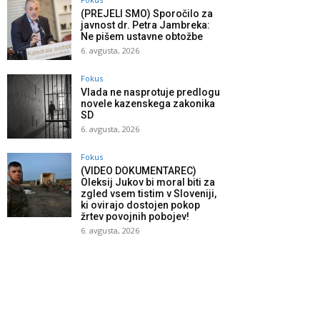
(PREJELI SMO) Sporočilo za
javnost dr. Petra Jambreka:
Ne pišem ustavne obtožbe
6. avgusta, 2026
Fokus
Vlada ne nasprotuje predlogu
novele kazenskega zakonika
SD
6. avgusta, 2026
Fokus
(VIDEO DOKUMENTAREC)
Oleksij Jukov bi moral biti za
zgled vsem tistim v Sloveniji,
ki ovirajo dostojen pokop
žrtev povojnih pobojev!
6. avgusta, 2026