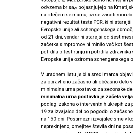
odvzema brisa,« pojasnjujejo na Kmetijsko
na rdečem seznamu, pa se zaradi morebit
negativni rezultat testa PCR, ki ni starejš
Evropske unije ali schengenskega območja,
od 21 dni, vendar ni starejši od šest mese
začetka simptomov ni minilo več kot šest
potrdila o testiranju in potrdila zdravnik
Evropske unije oziroma schengenskega 
V uradnem listu je bila sredi marca objav
za opravljeno začasno ali občasno delo v
minimalna urna postavka za sezonske dela
minimalna urna postavka je začela veljati
podlagi zakona o interventnih ukrepih za
19 za izvajalce del po pogodbi o začasn
na 150 dni. Posamezni izvajalec sme v kol
neprekinjeno, omejitev števila dni na 