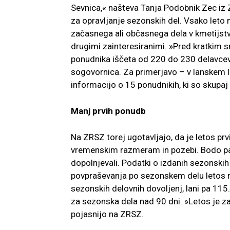
Sevnica,« našteva Tanja Podobnik Zec iz 
za opravljanje sezonskih del. Vsako leto n
začasnega ali občasnega dela v kmetijstv
drugimi zainteresiranimi. »Pred kratkim s
ponudnika iščeta od 220 do 230 delavcev 
sogovornica. Za primerjavo – v lanskem let
informacijo o 15 ponudnikih, ki so skupaj
Manj prvih ponudb
Na ZRSZ torej ugotavljajo, da je letos p
vremenskim razmeram in pozebi. Bodo pa
dopolnjevali. Podatki o izdanih sezonskih 
povpraševanja po sezonskem delu letos man
sezonskih delovnih dovoljenj, lani pa 115
za sezonska dela nad 90 dni. »Letos je zav
pojasnijo na ZRSZ.