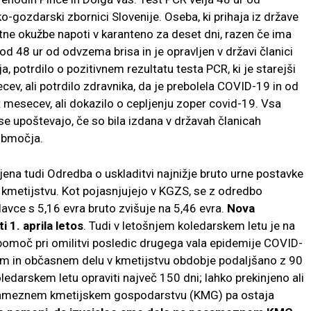
-gozdarski zbornici Slovenije. Oseba, ki prihaja iz države
ne okužbe napoti v karanteno za deset dni, razen če ima
i od 48 ur od odvzema brisa in je opravljen v državi članici
 potrdilo o pozitivnem rezultatu testa PCR, ki je starejši
cev, ali potrdilo zdravnika, da je prebolela COVID-19 in od
 mesecev, ali dokazilo o cepljenju zoper covid-19. Vsa
a se upoštevajo, če so bila izdana v državah članicah
območja.
ljena tudi Odredba o uskladitvi najnižje bruto urne postavke
 kmetijstvu. Kot pojasnjujejo v KGZS, se z odredbo
vce s 5,16 evra bruto zvišuje na 5,46 evra.
Nova
 1. aprila letos
. Tudi v letošnjem koledarskem letu je na
 pomoč pri omilitvi posledic drugega vala epidemije COVID-
em in občasnem delu v kmetijstvu obdobje podaljšano z 90
edarskem letu opraviti največ 150 dni; lahko prekinjeno ali
posameznem kmetijskem gospodarstvu (KMG) pa ostaja