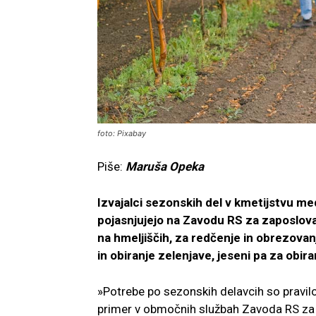
foto: Pixabay
Piše:
Maruša Opeka
Izvajalci sezonskih del v kmetijstvu med
pojasnjujejo na Zavodu RS za zaposlov
na hmeljiščih, za redčenje in obrezovanj
in obiranje zelenjave, jeseni pa za obira
»Potrebe po sezonskih delavcih so pravilo
primer v območnih službah Zavoda RS za z