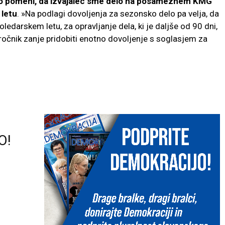
to pomeni, da izvajalec sme delo na posameznem KMG
 letu
. »Na podlagi dovoljenja za sezonsko delo pa velja, da
oledarskem letu, za opravljanje dela, ki je daljše od 90 dni,
očnik zanje pridobiti enotno dovoljenje s soglasjem za
O!