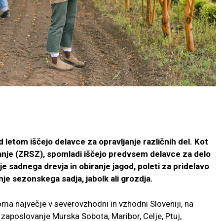
 letom iščejo delavce za opravljanje različnih del. Kot
anje (ZRSZ), spomladi iščejo predvsem delavce za delo
e sadnega drevja in obiranje jagod, poleti za pridelavo
nje sezonskega sadja, jabolk ali grozdja.
ma največje v severovzhodni in vzhodni Sloveniji, na
aposlovanje Murska Sobota, Maribor, Celje, Ptuj,