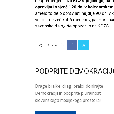
nespremenjena.
Na KGZS pojasnijo, da 
opravljati največ 120 dni v koledarskem
smejo to delo opravljati najdlje 90 dni v k
vendar ne več kot 6 mesecev, pa mora nar
sezonsko delo,« še opozorijo na KGZS.
Share
PODPRITE DEMOKRACIJ
Drage bralke, dragi bralci, donirajte
Demokraciji in podprite pluralnost
slovenskega medijskega prostora!