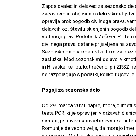
Zaposlovalec in delavec za sezonsko del
začasnem in občasnem delu v kmetijstvu.
opravlja prek pogodb civilnega prava, v
delavcih oz. številu sklenjenih pogodb d
vodimo,« pravi Podobnik Zečeva. Pri tem 
civilnega prava, ostane prijavljena na zav
Sezonsko delo v kmetijstvu tako za bre
zaslužka. Med sezonskimi delavci v kmetij
in Hrvaške, ker pa, kot rečeno, pri ZRSZ n
ne razpolagajo s podatki, koliko tujcev je
Pogoji za sezonsko delo
Od 29. marca 2021 naprej morajo imeti se
testa PCR, ki je opravljen v državah član
nimajo, je obvezna desetdnevna karantena,
Romunije še vedno velja, da morajo imeti 
vstopajo iz Madžarske samo na mejnih pre