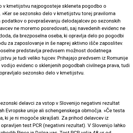
o v kmetijstvu najpogosteje skleneta pogodbo o
 »Ker se sezonsko delo v kmetijstvu torej praviloma
am podatkov o povpraševanju delodajalcev po sezonskih
elavcev ne moremo posredovati, saj navedenih evidenc ne
doda, da brezposelna oseba, ki opravlja delo po pogodbi
odu za zaposlovanje in še naprej aktivno išče zaposlitev.
zposelne predstavlja predvsem možnost dodatnega
stvu je tudi veliko tujcev. Prihajajo predvsem iz Romunije
e vodijo evidenc o sklenjenih pogodbah civilnega prava, tudi
 opravljalo sezonsko delo v kmetijstvu.
zonski delavci za vstop v Slovenijo negativni rezultat
icah Evropske unije ali schengenskega območja. »Če testa
 ki je ni mogoče skrajšati. Za prihod delavcev iz
opravljen test PCR (negativni rezultat). V Slovenijo lahko
hodih Pince in Dolga vas. Test PCR velja 48 ur od