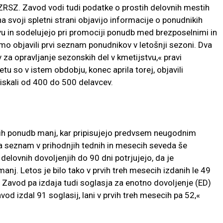
ZRSZ. Zavod vodi tudi podatke o prostih delovnih mestih
a svoji spletni strani objavijo informacije o ponudnikih
u in sodelujejo pri promociji ponudb med brezposelnimi in
mo objavili prvi seznam ponudnikov v letošnji sezoni. Dva
za opravljanje sezonskih del v kmetijstvu,« pravi
u so v istem obdobju, konec aprila torej, objavili
 iskali od 400 do 500 delavcev.
rvih ponudb manj, kar pripisujejo predvsem neugodnim
 seznam v prihodnjih tednih in mesecih seveda še
delovnih dovoljenjih do 90 dni potrjujejo, da je
j. Letos je bilo tako v prvih treh mesecih izdanih le 49
. Zavod pa izdaja tudi soglasja za enotno dovoljenje (ED)
od izdal 91 soglasij, lani v prvih treh mesecih pa 52,«