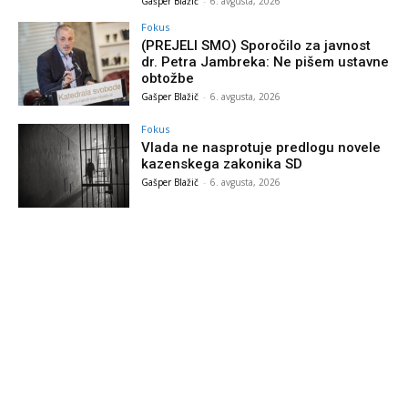
Gašper Blažič
-
6. avgusta, 2026
Fokus
(PREJELI SMO) Sporočilo za javnost
dr. Petra Jambreka: Ne pišem ustavne
obtožbe
Gašper Blažič
-
6. avgusta, 2026
Fokus
Vlada ne nasprotuje predlogu novele
kazenskega zakonika SD
Gašper Blažič
-
6. avgusta, 2026