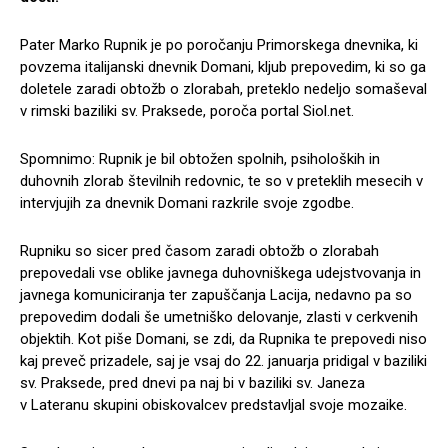
Pater Marko Rupnik je po poročanju Primorskega dnevnika, ki
povzema italijanski dnevnik Domani, kljub prepovedim, ki so ga
doletele zaradi obtožb o zlorabah, preteklo nedeljo somaševal
v rimski baziliki sv. Praksede, poroča portal Siol.net.
Spomnimo: Rupnik je bil obtožen spolnih, psiholoških in
duhovnih zlorab številnih redovnic, te so v preteklih mesecih v
intervjujih za dnevnik Domani razkrile svoje zgodbe.
Rupniku so sicer pred časom zaradi obtožb o zlorabah
prepovedali vse oblike javnega duhovniškega udejstvovanja in
javnega komuniciranja ter zapuščanja Lacija, nedavno pa so
prepovedim dodali še umetniško delovanje, zlasti v cerkvenih
objektih. Kot piše Domani, se zdi, da Rupnika te prepovedi niso
kaj preveč prizadele, saj je vsaj do 22. januarja pridigal v baziliki
sv. Praksede, pred dnevi pa naj bi v baziliki sv. Janeza
v Lateranu skupini obiskovalcev predstavljal svoje mozaike.