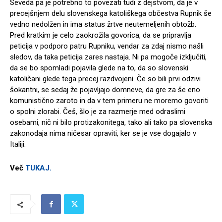
Seveda pa je potrebno to povezati tudi z dejstvom, da je v
precejšnjem delu slovenskega katoliškega občestva Rupnik še
vedno nedolžen in ima status žrtve neutemeljenih obtožb.
Pred kratkim je celo zaokrožila govorica, da se pripravlja
peticija v podporo patru Rupniku, vendar za zdaj nismo našli
sledov, da taka peticija zares nastaja. Ni pa mogoče izključiti,
da se bo spomladi pojavila glede na to, da so slovenski
katoličani glede tega precej razdvojeni. Če so bili prvi odzivi
šokantni, se sedaj že pojavljajo domneve, da gre za še eno
komunistično zaroto in da v tem primeru ne moremo govoriti
o spolni zlorabi. Češ, šlo je za razmerje med odraslimi
osebami, nič ni bilo protizakonitega, tako ali tako pa slovenska
zakonodaja nima ničesar opraviti, ker se je vse dogajalo v
Italiji.
Več
TUKAJ.