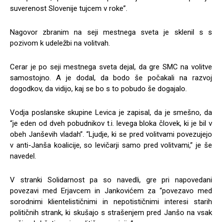
suverenost Slovenije tujcem v roke”.
Nagovor zbranim na seji mestnega sveta je sklenil s s
pozivom k udeležbi na volitvah.
Cerar je po seji mestnega sveta dejal, da gre SMC na volitve
samostojno. A je dodal, da bodo še počakali na razvoj
dogodkov, da vidijo, kaj se bo s to pobudo še dogajalo.
Vodja poslanske skupine Levica je zapisal, da je smešno, da
“je eden od dveh pobudnikov t.i. levega bloka človek, ki je bil v
obeh Janševih vladah”. “Ljudje, ki se pred volitvami povezujejo
v anti-Janša koalicije, so levičarji samo pred volitvami,” je še
navedel.
V stranki Solidarnost pa so navedli, gre pri napovedani
povezavi med Erjavcem in Jankovićem za “povezavo med
sorodnimi klientelističnimi in nepotističnimi interesi starih
političnih strank, ki skušajo s strašenjem pred Janšo na vsak