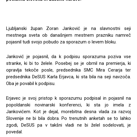
Ljubljanski župan Zoran Janković je na slavnostni seji
mestnega sveta ob današnjem mestnem prazniku namreč
pojasnil tudi svojo pobudo za sporazum o levem bloku.
Janković je pojasnil, da k podpisu sporazuma poziva vse
stranke, ki bi to želele. Posebej se je obrnil na premierja, ki
opravlja tekoče posle, predsednika SMC Mira Cerarja ter
predsednika DeSUS Karla Erjavca, ki sta bila na seji navzoča.
Oba je povabil k podpisu.
Erjavec je svoj pristop k sporazumu podpisal in pojasnil na
popoldanski novinarski konferenci, ki sta jo imela z
Jankovićem. Kot je dejal, morebitna desna vlada za razvoj
Slovenije ne bi bila dobra. Po trenutnih anketah se to lahko
zgodi, DeSUS pa v takšni vladi ne bi želel sodelovati, je
povedal.