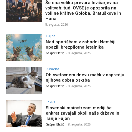
Še ena velika prevara levičarjev na
volitvah: tudi OVSE je opozorila na
volilne kršitve Goloba, Bratuškove in
Hana
8. avgusta, 2026
Tujina
Nad oporiščem v zahodni Nemčiji
opazili brezpilotna letalnika
Gašper Blažič
-
8. avgusta, 2026
Rumeno
Ob svetovnem dnevu mačk v ospredju
njihova dobra oskrba
Gašper Blažič
-
8. avgusta, 2026
Fokus
Slovenski mainstream mediji še
enkrat zavajali okoli naše države in
Tanje Fajon
Gašper Blažič
-
8. avgusta, 2026