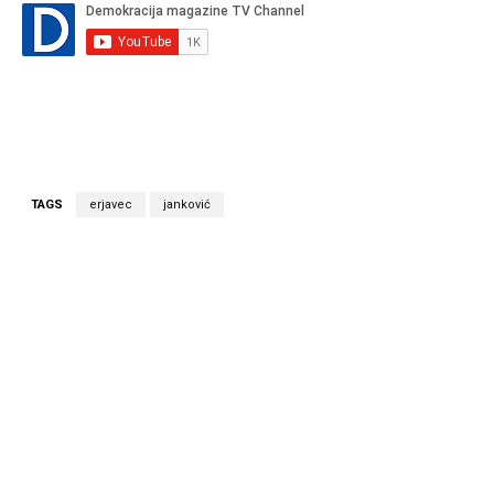
TAGS
erjavec
janković