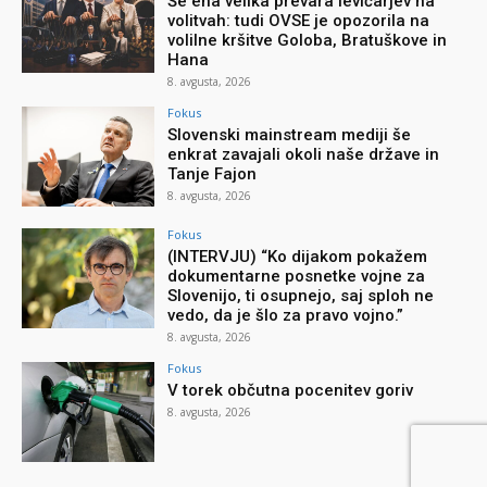
Še ena velika prevara levičarjev na
volitvah: tudi OVSE je opozorila na
volilne kršitve Goloba, Bratuškove in
Hana
8. avgusta, 2026
Fokus
Slovenski mainstream mediji še
enkrat zavajali okoli naše države in
Tanje Fajon
8. avgusta, 2026
Fokus
(INTERVJU) “Ko dijakom pokažem
dokumentarne posnetke vojne za
Slovenijo, ti osupnejo, saj sploh ne
vedo, da je šlo za pravo vojno.”
8. avgusta, 2026
Fokus
V torek občutna pocenitev goriv
8. avgusta, 2026