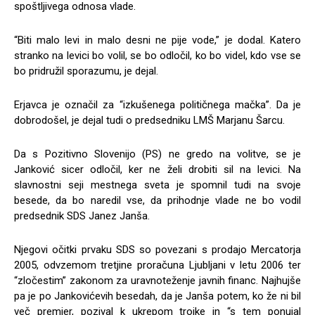
spoštljivega odnosa vlade.
“Biti malo levi in malo desni ne pije vode,” je dodal. Katero
stranko na levici bo volil, se bo odločil, ko bo videl, kdo vse se
bo pridružil sporazumu, je dejal.
Erjavca je označil za “izkušenega političnega mačka”. Da je
dobrodošel, je dejal tudi o predsedniku LMŠ Marjanu Šarcu.
Da s Pozitivno Slovenijo (PS) ne gredo na volitve, se je
Janković sicer odločil, ker ne želi drobiti sil na levici. Na
slavnostni seji mestnega sveta je spomnil tudi na svoje
besede, da bo naredil vse, da prihodnje vlade ne bo vodil
predsednik SDS Janez Janša.
Njegovi očitki prvaku SDS so povezani s prodajo Mercatorja
2005, odvzemom tretjine proračuna Ljubljani v letu 2006 ter
“zločestim” zakonom za uravnoteženje javnih financ. Najhujše
pa je po Jankovićevih besedah, da je Janša potem, ko že ni bil
več premier, pozival k ukrepom trojke in “s tem ponujal