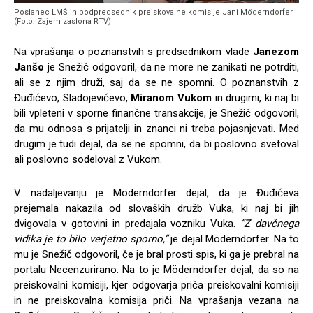
Poslanec LMŠ in podpredsednik preiskovalne komisije Jani Möderndorfer
(Foto: Zajem zaslona RTV)
Na vprašanja o poznanstvih s predsednikom vlade
Janezom
Janšo
je Snežič odgovoril, da ne more ne zanikati ne potrditi,
ali se z njim druži, saj da se ne spomni. O poznanstvih z
Đuđićevo, Sladojevićevo,
Miranom Vukom
in drugimi, ki naj bi
bili vpleteni v sporne finančne transakcije, je Snežič odgovoril,
da mu odnosa s prijatelji in znanci ni treba pojasnjevati. Med
drugim je tudi dejal, da se ne spomni, da bi poslovno svetoval
ali poslovno sodeloval z Vukom.
V nadaljevanju je Möderndorfer dejal, da je Đuđićeva
prejemala nakazila od slovaških družb Vuka, ki naj bi jih
dvigovala v gotovini in predajala vozniku Vuka.
“Z davčnega
vidika je to bilo verjetno sporno,”
je dejal Möderndorfer. Na to
mu je Snežič odgovoril, če je bral prosti spis, ki ga je prebral na
portalu Necenzurirano. Na to je Möderndorfer dejal, da so na
preiskovalni komisiji, kjer odgovarja priča preiskovalni komisiji
in ne preiskovalna komisija priči. Na vprašanja vezana na