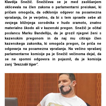
Klavdija Snežič. Snežičeva se je med zaslišanjem
sklicevala na člen zakona o parlamentarni preiskavi, ki
pričam omogoča, da odklonijo odgovor na posamezna
vprašanja, če je verjetno, da bi s tem spravile sebe ali
svojega bližnjega sorodnika v hudo sramoto, znatno
materialno škodo ali v kazenski pregon.
Snežič je očital
poslancu Marku Bandelliju, da je grozil njegovi ženi s
kazenskim pregonom in da naj mu citirajo člen
kazenskega zakonika, ki omogoča pregon, če priča ne
odgovarja na posamezna vprašanja. Na večino vprašanj
parlamentarne komisije pa je Snežič večinoma dejal, da
se ne spomni odgovora in pojasnil, da je komisija
zanj
“brezzobi tiger”
.