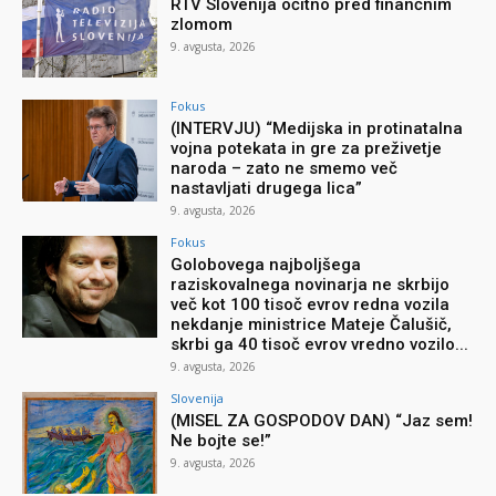
RTV Slovenija očitno pred finančnim
zlomom
9. avgusta, 2026
Fokus
(INTERVJU) “Medijska in protinatalna
vojna potekata in gre za preživetje
naroda – zato ne smemo več
nastavljati drugega lica”
9. avgusta, 2026
Fokus
Golobovega najboljšega
raziskovalnega novinarja ne skrbijo
več kot 100 tisoč evrov redna vozila
nekdanje ministrice Mateje Čalušič,
skrbi ga 40 tisoč evrov vredno vozilo...
9. avgusta, 2026
Slovenija
(MISEL ZA GOSPODOV DAN) “Jaz sem!
Ne bojte se!”
9. avgusta, 2026