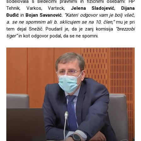
sodelovala s sledečimi pravnimi in fizičnimi osebami: HP
Tehnik, Varkos, Varteck,
Jelena Sladojević
,
Dijana
Đuđić
in
Bojan Savanović
.
“Kateri odgovor vam je bolj všeč,
a. se ne spomnim ali b. sklicujem se na 10. člen,”
mu je pri
tem dejal Snežič. Poudaril je, da je zanj komisija
“brezzobi
tiger”
in kot odgovor podal, da se ne spomni.