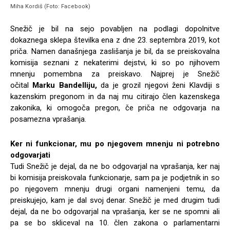
Miha Kordiš (Foto: Facebook)
Snežič je bil na sejo povabljen na podlagi dopolnitve
dokaznega sklepa številka ena z dne 23. septembra 2019, kot
priča. Namen današnjega zaslišanja je bil, da se preiskovalna
komisija seznani z nekaterimi dejstvi, ki so po njihovem
mnenju pomembna za preiskavo. Najprej je Snežič
očital
Marku Bandelliju,
da je grozil njegovi ženi Klavdiji s
kazenskim pregonom in da naj mu citirajo člen kazenskega
zakonika, ki omogoča pregon, če priča ne odgovarja na
posamezna vprašanja.
Ker ni funkcionar, mu po njegovem mnenju ni potrebno
odgovarjati
Tudi Snežič je dejal, da ne bo odgovarjal na vprašanja, ker naj
bi komisija preiskovala funkcionarje, sam pa je podjetnik in so
po njegovem mnenju drugi organi namenjeni temu, da
preiskujejo, kam je dal svoj denar. Snežič je med drugim tudi
dejal, da ne bo odgovarjal na vprašanja, ker se ne spomni ali
pa se bo skliceval na 10. člen zakona o parlamentarni