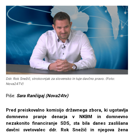
Ddr. Rok Snežič, strokovnjak za slovensko in tuje davčno pravo. (Foto:
Nova24TV)
Piše:
Sara Rančigaj (Nova24tv)
Pred preiskovalno komisijo državnega zbora, ki ugotavlja
domnevno pranje denarja v NKBM in domnevno
nezakonito financiranje SDS, sta bila danes zaslišana
davčni svetovalec ddr. Rok Snežič in njegova žena