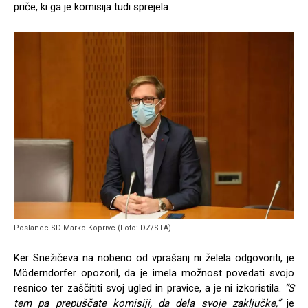
priče, ki ga je komisija tudi sprejela.
Poslanec SD Marko Koprivc (Foto: DZ/STA)
Ker Snežičeva na nobeno od vprašanj ni želela odgovoriti, je
Möderndorfer opozoril, da je imela možnost povedati svojo
resnico ter zaščititi svoj ugled in pravice, a je ni izkoristila.
“S
tem pa prepuščate komisiji, da dela svoje zaključke,”
je