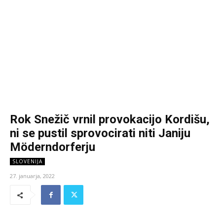
Rok Snežič vrnil provokacijo Kordišu,
ni se pustil sprovocirati niti Janiju
Möderndorferju
SLOVENIJA
27. januarja, 2022