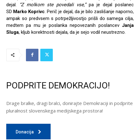
dejal.
“Z molkom ste povedali vse,”
pa je dejal poslanec
SD
Marko Koprivc
. Perič je dejal, da je bilo zaslišanje naporno,
ampak so predvsem s potrpežljivostjo prišli do samega cilja,
medtem pa mu je poslanka nepovezanih poslancev
Janja
Sluga
, kljub korektnosti dejala, da je sejo vodil neustrezno.
PODPRITE DEMOKRACIJO!
Drage bralke, dragi bralci, donirajte Demokraciji in podprite
pluralnost slovenskega medijskega prostora!
Donacija