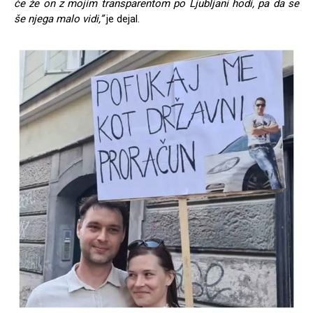
če že on z mojim transparentom po Ljubljani hodi, pa da se
še njega malo vidi,”
je dejal.