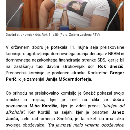
Davčni strokovnjak ddr. Rok Snežič (Foto: Zajem zaslona RTV)
V državnem zboru je potekala 11. nujna seja preiskovalne
komisije o ugotavljanju domnevnega pranja denarja v NKBM in
domnevnega nezakonitega financiranja stranke SDS, kjer je bil
na zaslišanju tudi davčni strokovnjak ddr.
Rok Snežič
.
Predsednik komisije je poslanec stranke Konkretno
Gregor
Perič
, ki je zamenjal
Janija Möderndorferja
.
Ob prihodu na preiskovalno komisijo je Snežič pokazal svojo
masko in majico, kjer je imel na sliki že dobro
poznanega
Miho Kordiša
, kjer je videti precej
“utrujen od
alkohola”
. Ker Kordiš na sejah, kjer je prisoten
Janez
Janša,
zelo rad omenja Snežiča, je ta rekel, da ima sliko
svojega oboževalca.
“Da javnosti malo vrnemo oboževalce,