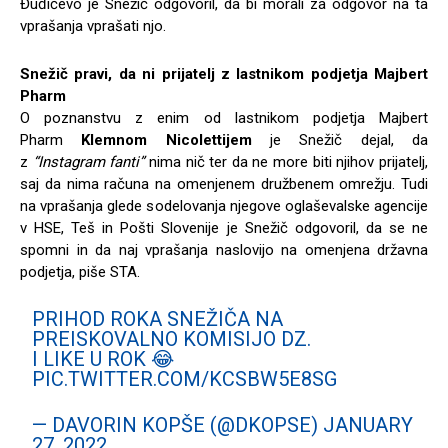
Đuđićevo je Snežič odgovoril, da bi morali za odgovor na ta
vprašanja vprašati njo.
Snežič pravi, da ni prijatelj z lastnikom podjetja Majbert
Pharm
O poznanstvu z enim od lastnikom podjetja Majbert
Pharm
Klemnom Nicolettijem
je Snežič dejal, da
z
“Instagram fanti”
nima nič ter da ne more biti njihov prijatelj,
saj da nima računa na omenjenem družbenem omrežju. Tudi
na vprašanja glede sodelovanja njegove oglaševalske agencije
v HSE, Teš in Pošti Slovenije je Snežič odgovoril, da se ne
spomni in da naj vprašanja naslovijo na omenjena državna
podjetja, piše STA.
PRIHOD ROKA SNEŽIČA NA
PREISKOVALNO KOMISIJO DZ.
I LIKE U ROK 😂
PIC.TWITTER.COM/KCSBW5E8SG
— DAVORIN KOPŠE (@DKOPSE)
JANUARY
27, 2022