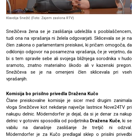
Klavdija Snežič (Foto: Zajem zaslona RTV)
Snežičeva žena se je zaslišanja udeležila s pooblaščencem,
tudi ona na vprašanja ni želela odgovarjati. Sklicevala se je na
člen zakona o parlamentarni preiskavi, ki pričam omogoča, da
odklonijo odgovor na posamezna vprašanja, če je verjetno, da
bi s tem spravile sebe ali svojega bližnjega sorodnika v hudo
sramoto, znatno materialno škodo ali v kazenski pregon.
Snežičeva se je na omenjeni člen sklicevala pri vseh
vprašanjih.
Komisija bo prisilno privedla Dražena Kučo
Člane preiskovalne komisije je sicer med drugim zanimala
vloga Snežičeve kot nekdanje največje lastnice Nove24TV pri
nakupu delnic. Möderndorfer je dejal, da si je denar za nakup
delnic v gotovini sposodila od podjetnika
Dražena Kuče
, ki se
vabilu na današnje zaslišanje že tretjič ni odzval.
Möderndorfer je za Kučo predlagal sklep o prisilni privedbi