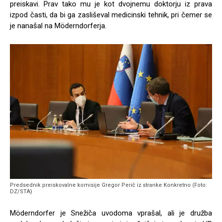
preiskavi. Prav tako mu je kot dvojnemu doktorju iz prava
izpod časti, da bi ga zasliševal medicinski tehnik, pri čemer se
je nanašal na Möderndorferja.
Predsednik preiskovalne komisije Gregor Perič iz stranke Konkretno (Foto:
DZ/STA)
Möderndorfer je Snežiča uvodoma vprašal, ali je družba