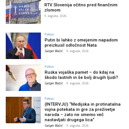
RTV Slovenija očitno pred finančnim
zlomom
9. avgusta, 2026
Fokus
Putin bi lahko z omejenim napadom
preizkusil odločnost Nata
Gašper Blažič
-
9. avgusta, 2026
Fokus
Ruska vojaška pamet – do kdaj na
škodo lastnih in še bolj drugih ljudi?
Gašper Blažič
-
9. avgusta, 2026
Fokus
(INTERVJU) “Medijska in protinatalna
vojna potekata in gre za preživetje
naroda – zato ne smemo več
nastavljati drugega lica”
Gašper Blažič
-
9. avgusta, 2026