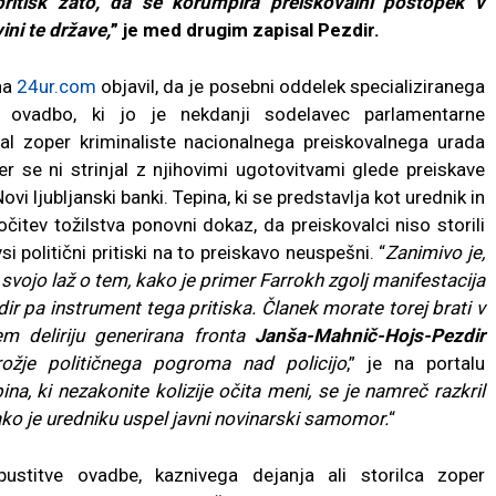
pritisk zato, da se korumpira preiskovalni postopek v
ni te države,
” je med drugim zapisal Pezdir.
na
24ur.com
objavil, da je posebni oddelek specializiranega
o ovadbo, ki jo je nekdanji sodelavec parlamentarne
l zoper kriminaliste nacionalnega preiskovalnega urada
er se ni strinjal z njihovimi ugotovitvami glede preiskave
 ljubljanski banki. Tepina, ki se predstavlja kot urednik in
očitev tožilstva ponovni dokaz, da preiskovalci niso storili
si politični pritiski na to preiskavo neuspešni. “
Zanimivo je,
 svojo laž o tem, kako je primer Farrokh zgolj manifestacija
dir pa instrument tega pritiska. Članek morate torej brati v
m deliriju generirana fronta
Janša-Mahnič-Hojs-Pezdir
rožje političnega pogroma nad policijo
,” je na portalu
ina, ki nezakonite kolizije očita meni, se je namreč razkril
ko je uredniku uspel javni novinarski samomor.
“
stitve ovadbe, kaznivega dejanja ali storilca zoper