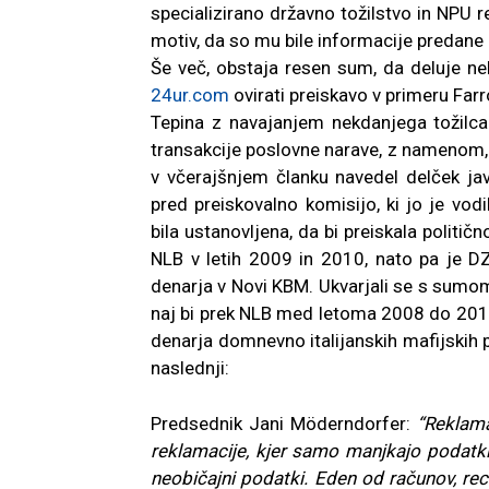
specializirano državno tožilstvo in NPU rea
motiv, da so mu bile informacije predane 
Še več, obstaja resen sum, da deluje ne
24ur.com
ovirati preiskavo v primeru Farr
Tepina z navajanjem nekdanjega tožilc
transakcije poslovne narave, z namenom, d
v včerajšnjem članku navedel delček ja
pred preiskovalno komisijo, ki jo je vod
bila ustanovljena, da bi preiskala politi
NLB v letih 2009 in 2010, nato pa je DZ
denarja v Novi KBM. Ukvarjali se s sumom
naj bi prek NLB med letoma 2008 do 2011 
denarja domnevno italijanskih mafijskih p
naslednji:
Predsednik Jani Möderndorfer:
“Reklama
reklamacije, kjer samo manjkajo podatki,
neobičajni podatki. Eden od računov, re