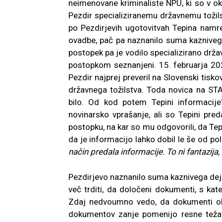
neimenovane kriminaliste NPU, ki so v okv
Pezdir specializiranemu državnemu tožils
po Pezdirjevih ugotovitvah Tepina namr
ovadbe, pač pa naznanilo suma kaznivega
postopek pa je vodilo specializirano državn
postopkom seznanjeni. 15. februarja 2021
Pezdir najprej preveril na Slovenski tisko
državnega tožilstva. Toda novica na STA 
bilo. Od kod potem Tepini informacije?
novinarsko vprašanje, ali so Tepini preda
postopku, na kar so mu odgovorili, da Tep
da je informacijo lahko dobil le še od poli
način predala informacije. To ni fantazija,
Pezdirjevo naznanilo suma kaznivega dejan
več trditi, da določeni dokumenti, s kat
Zdaj nedvoumno vedo, da dokumenti obs
dokumentov zanje pomenijo resne težav