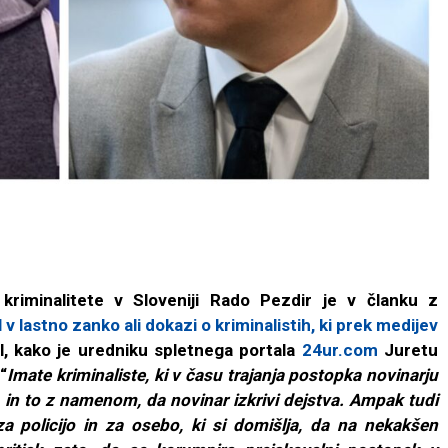
kriminalitete v Sloveniji Rado Pezdir je v članku z
 v lastno zanko ali dokazi o kriminalistih, ki prek medijev
l, kako je uredniku spletnega portala
24ur.com
Juretu
“
Imate kriminaliste, ki v času trajanja postopka novinarju
 in to z namenom, da novinar izkrivi dejstva. Ampak tudi
za policijo in za osebo, ki si domišlja, da na nekakšen