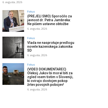
6. avgusta, 2026
Fokus
(PREJELI SMO) Sporočilo za
javnost dr. Petra Jambreka:
Ne pišem ustavne obtožbe
6. avgusta, 2026
Fokus
Vlada ne nasprotuje predlogu
novele kazenskega zakonika
SD
6. avgusta, 2026
Fokus
(VIDEO DOKUMENTAREC)
Oleksij Jukov bi moral biti za
zgled vsem tistim v Sloveniji,
ki ovirajo dostojen pokop
žrtev povojnih pobojev!
6. avgusta, 2026