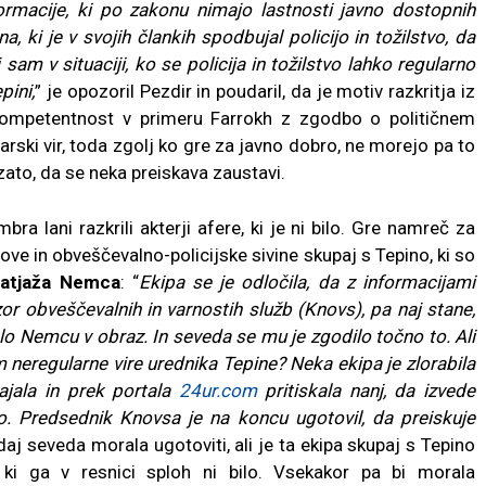
formacije, ki po zakonu nimajo lastnosti javno dostopnih
, ki je v svojih člankih spodbujal policijo in tožilstvo, da
sam v situaciji, ko se policija in tožilstvo lahko regularno
pini,
” je opozoril Pezdir in poudaril, da je motiv razkritja iz
ekompetentnost v primeru Farrokh z zgodbo o političnem
narski vir, toda zgolj ko gre za javno dobro, ne morejo pa to
i zato, da se neka preiskava zaustavi.
 lani razkrili akterji afere, ki je ni bilo. Gre namreč za
Sove in obveščevalno-policijske sivine skupaj s Tepino, ki so
atjaža Nemca
: “
Ekipa se je odločila, da z informacijami
r obveščevalnih in varnostih služb (Knovs), pa naj stane,
alo Nemcu v obraz. In seveda se mu je zgodilo točno to. Ali
neregularne vire urednika Tepine? Neka ekipa je zlorabila
ajala in prek portala
24ur.com
pritiskala nanj, da izvede
ilo. Predsednik Knovsa je na koncu ugotovil, da preiskuje
edaj seveda morala ugotoviti, ali je ta ekipa skupaj s Tepino
 ki ga v resnici sploh ni bilo. Vsekakor pa bi morala