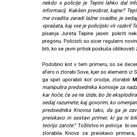
nekdo s policije je Tepini lahko dal in
informacij. Kakšen preobrat, kajne? Tepina
me ovadita zaradi lažne ovadbe, je sedaj 
vprašata, kaj vse je policijski vir razkril Te
pisanja Jureta Tepine jasen: pokriti n
pregonu. Policisti so sicer regularni novi
biti, ko se javni pritisk poskuša oblikovat
Podobno kot v tem primeru, so se decembra
afero o zlorabi Sove, kjer so elementi iz 
ga spet uporabili kot orodje, zlorabili
M
manipulira predsednika komisije za nadzo
kar hoče, če se ne izide, bo že eksplodir
sedaj razumete, kaj govorim, ko omenjam 
predsednika Knovsa tako, da ga je zav
preiskavo in sestavi primer, ki ga ni b
teorijo zarote.
” Tožilstvo in policija bi s
zlorabila Knovs za preiskavo primera,