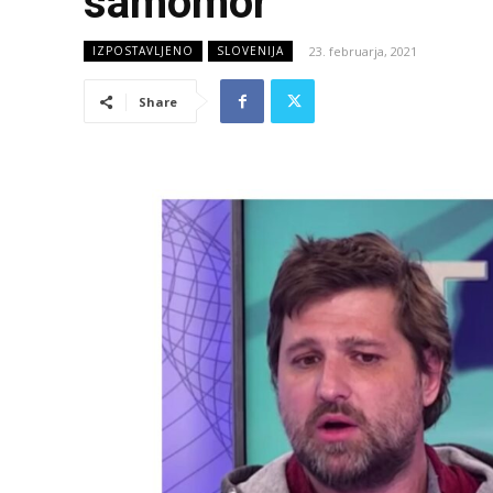
samomor
23. februarja, 2021
IZPOSTAVLJENO
SLOVENIJA
Share