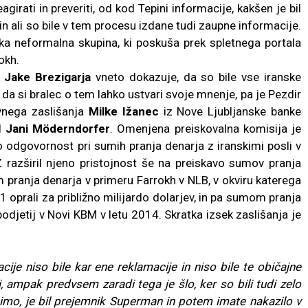
girati in preveriti, od kod Tepini informacije, kakšen je bil
in ali so bile v tem procesu izdane tudi zaupne informacije.
ka neformalna skupina, ki poskuša prek spletnega portala
okh.
a
Jake Brezigarja
vneto dokazuje, da so bile vse iranske
a si bralec o tem lahko ustvari svoje mnenje, pa je Pezdir
vnega zaslišanja
Milke Ižanec
iz Nove Ljubljanske banke
il
Jani Möderndorfer
. Omenjena preiskovalna komisija je
čno odgovornost pri sumih pranja denarja z iranskimi posli v
 razširil njeno pristojnost še na preiskavo sumov pranja
 pranja denarja v primeru Farrokh v NLB, v okviru katerega
oprali za približno milijardo dolarjev, in pa sumom pranja
odjetij v Novi KBM v letu 2014. Skratka izsek zaslišanja je
cije niso bile kar ene reklamacije in niso bile te običajne
 ampak predvsem zaradi tega je šlo, ker so bili tudi zelo
cimo, je bil prejemnik Superman in potem imate nakazilo v