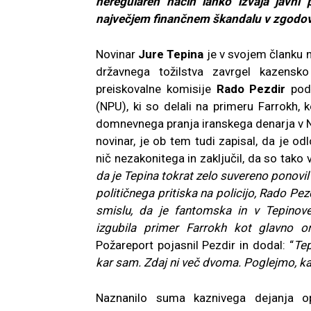
neregularen način lahko izvaja javni 
največjem finančnem škandalu v zgodovi
Novinar
Jure Tepina
je v svojem članku 
državnega tožilstva zavrgel kazensk
preiskovalne komisije
Rado Pezdir
poda
(NPU), ki so delali na primeru Farrokh, k
domnevnega pranja iranskega denarja v Novi
novinar, je ob tem tudi zapisal, da je odl
nič nezakonitega in zaključil, da so tako v
da je Tepina tokrat zelo suvereno ponovil
političnega pritiska na policijo, Rado Pez
smislu, da je fantomska in v Tepinove
izgubila primer Farrokh kot glavno o
Požareport pojasnil Pezdir in dodal: “
Tep
kar sam. Zdaj ni več dvoma. Poglejmo, ka
Naznanilo suma kaznivega dejanja opu