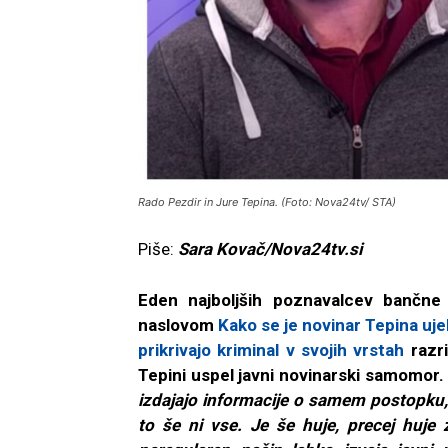
Rado Pezdir in Jure Tepina. (Foto: Nova24tv/ STA)
Piše:
Sara Kovač/Nova24tv.si
Eden najboljših poznavalcev bančne 
naslovom
Kako se je novinar Tepina ujel
prikrivajo kriminal v svojih vrstah
razri
Tepini uspel javni novinarski samomor. 
izdajajo informacije o samem postopku,
to še ni vse. Je še huje, precej huje 