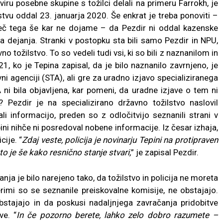
iru posebne skupine s tožilci delali na primeru Farrokh, je
tvu oddal 23. januarja 2020. Še enkrat je treba ponoviti –
eč tega še kar ne dojame – da Pezdir ni oddal kazenske
 dejanja. Stranki v postopku sta bili samo Pezdir in NPU,
o tožilstvo. To so vedeli tudi vsi, ki so bili z naznanilom in
, ko je Tepina zapisal, da je bilo naznanilo zavrnjeno, je
vni agenciji (STA), ali gre za uradno izjavo specializiranega
ni bila objavljena, kar pomeni, da uradne izjave o tem ni
 Pezdir je na specializirano državno tožilstvo naslovil
li informacijo, preden so z odločitvijo seznanili strani v
ini nihče ni posredoval nobene informacije. Iz česar izhaja,
cije. “
Zdaj veste, policija je novinarju Tepini na protipraven
 to je še kako resnično stanje stvari,
” je zapisal Pezdir.
ja je bilo narejeno tako, da tožilstvo in policija ne moreta
erimi so se seznanile preiskovalne komisije, ne obstajajo.
tajajo in da poskusi nadaljnjega zavračanja pridobitve
e. “
In če pozorno berete, lahko zelo dobro razumete –