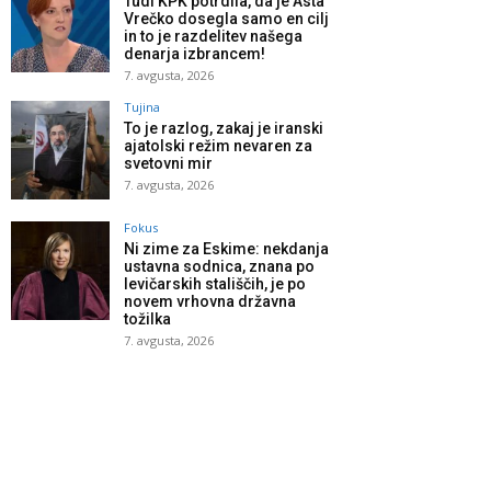
Tudi KPK potrdila, da je Asta
Vrečko dosegla samo en cilj
in to je razdelitev našega
denarja izbrancem!
7. avgusta, 2026
Tujina
To je razlog, zakaj je iranski
ajatolski režim nevaren za
svetovni mir
7. avgusta, 2026
Fokus
Ni zime za Eskime: nekdanja
ustavna sodnica, znana po
levičarskih stališčih, je po
novem vrhovna državna
tožilka
7. avgusta, 2026