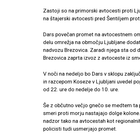
Zastoji so na primorski avtocesti proti L
na štajerski avtocesti pred Šentiljem proti
Dars povečan promet na avtocestnem omr
delu omrežja na območju Ljubljane dodatn
nadvozu Brezovica. Zaradi njega sta od da
Brezovica zaprta izvoz z avtoceste iz smer
V noči na nedeljo bo Dars v sklopu zakl
in razcepom Koseze v Ljubljani uvedel po
od 22. ure do nedelje do 10. ure.
Še z občutno večjo gnečo se medtem ta po
smeri proti morju nastajajo dolge kolone.
nadzor tako na avtocestah kot regionalnih
policisti tudi usmerjajo promet.