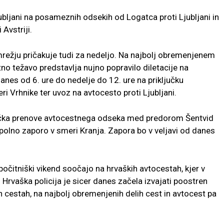
jubljani na posameznih odsekih od Logatca proti Ljubljani in
 Avstriji.
ežju pričakuje tudi za nedeljo. Na najbolj obremenjenem
o težavo predstavlja nujno popravilo diletacije na
nes od 6. ure do nedelje do 12. ure na priključku
i Vrhnike ter uvoz na avtocesto proti Ljubljani.
jučka prenove avtocestnega odseka med predorom Šentvid
polno zaporo v smeri Kranja. Zapora bo v veljavi od danes
čitniški vikend soočajo na hrvaških avtocestah, kjer v
 Hrvaška policija je sicer danes začela izvajati poostren
 cestah, na najbolj obremenjenih delih cest in avtocest pa