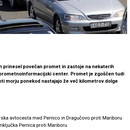
jih prinesel povečan promet in zastoje na nekaterih
 prometnoinformacijski center. Promet je zgoščen tudi
roti morju ponekod nastajajo že več kilometrov dolge
ska avtocesta med Pernico in Dragučovo proti Mariboru.
iključka Pernica proti Mariboru.