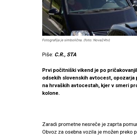
Fotografija je simbolična. (foto: Nova24tv)
Piše:
C.R., STA
Prvi počitniški vikend je po pričakovan
odsekih slovenskih avtocest, opozarja
na hrvaških avtocestah, kjer v smeri p
kolone.
Zaradi prometne nesreče je zaprta pomur
Obvoz za osebna vozila je možen preko pr