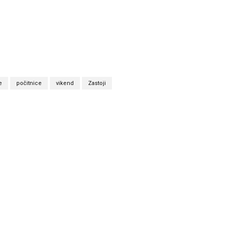
e
počitnice
vikend
Zastoji