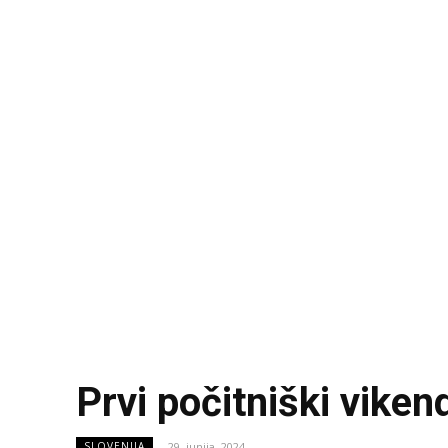
Prvi počitniški viken
29. junija, 2024
SLOVENIJA