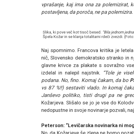
vprašanje, kaj ima ona za polemizirat, 
postavljena, da poroča, ne pa polemizira.
Slika, ki pove več kot tisoč besed.
“Bila jednom jedna
Špela Kožar in se klanja totalitarni rdeči zvezdi. (Fo
Naj spomnimo. Francova kritika je letela 
nič, Slovensko demokratsko stranko in 
glavne krivce za plakate s sovražno vseb
izdelal in nalepil najstnik.
“Tole je vise
podana. No, fino. Komaj čakam, da bo
P
vs 87 %!!) sestaviti vlado. In komaj ča
Janševo politiko, tisti drugi pa ne gred
Kožarjeva. Slišalo se jo je vse do Kolodvor
nedopustne in svoje novinarje pozvali, na
Peterson: “Levičarska novinarka ni mogla 
No, da Kožarjeve še zlepa ne bomo pozabi