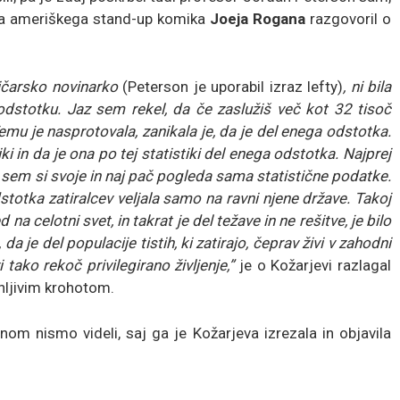
ga ameriškega stand-up komika
Joeja Rogana
razgovoril o
vičarsko novinarko
(Peterson je uporabil izraz lefty)
, ni bila
odstotku. Jaz sem rekel, da če zaslužiš več kot 32 tisoč
Temu je nasprotovala, zanikala je, da je del enega odstotka.
ki in da je ona po tej statistiki del enega odstotka. Najprej
lil sem si svoje in naj pač pogleda sama statistične podatke.
totka zatiralcev veljala samo na ravni njene države. Takoj
na celotni svet, in takrat je del težave in ne rešitve, je bilo
da je del populacije tistih, ki zatirajo, čeprav živi v zahodni
 tako rekoč privilegirano življenje,”
je o Kožarjevi razlagal
nljivim krohotom.
nom nismo videli, saj ga je Kožarjeva izrezala in objavila