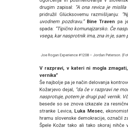
drugim zapisal:
“A ona revica je mislil
pridružil Glücksovemu razmišljanju:
“N
uvodnem pozdravu.”
Bine Traven
pa je
spada:
“Tipično komunajzarsko. Če naspro
vsega, kar nasprotnik ima, zna in je, sam 
Joe Rogan Experience #1208 – Jordan Peterson. (Fo
V razpravi, v kateri ni mogla zmagat
vernika”
Še najbolje pa je način delovanja kontro
Kožarjevo dejal,
“da če v razpravi ne mor
nasprotuje, potem je drugi pač vernik. Vč
besede so se znova izkazale za resnične 
stranke Levica,
Luka Mesec
, ekonomist
hramu slovenske demokracije, označil za 
Špele Kožar tako ali tako skoraj nihče