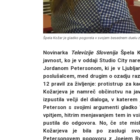
Špela Kožar je gladko pogorela v svojem besednem duelu 
Novinarka
Televizije Slovenija
Špela Ko
javnost, ko je v oddaji Studio City na
Jordanom Petersonom, ki je v Ljublja
poslušalcem, med drugim o ozadju razmiš
12 pravil za življenje: protistrup za 
Kožarjeva je namreč občinstvu na javn
izpustila večji del dialoga, v katerem
Peterson s svojimi argumenti gladko “
vpitjem, hitrim menjavanjem tem in vsi
pustila do odgovora. No, če ste misli
Kožarjeva je bila po zaslugi svo
Petersonovem pogovoru z Joejem Roga