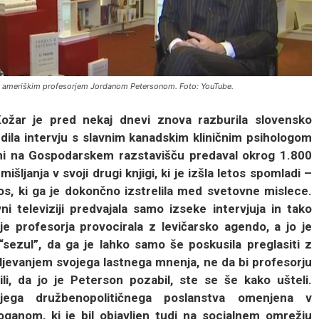
z ameriškim profesorjem Jordanom Petersonom. Foto: YouTube.
žar je pred nekaj dnevi znova razburila slovensko
redila intervju s slavnim kanadskim kliničnim psihologom
ni na Gospodarskem razstavišču predaval okrog 1.800
ljanja v svoji drugi knjigi, ki je izšla letos spomladi –
kaos, ki ga je dokončno izstrelila med svetovne mislece.
i televiziji predvajala samo izseke intervjuja in tako
 je profesorja provocirala z levičarsko agendo, a jo je
sezul”, da ga je lahko samo še poskusila preglasiti z
ljevanjem svojega lastnega mnenja, ne da bi profesorju
li, da jo je Peterson pozabil, ste se še kako ušteli.
jega družbenopolitičnega poslanstva omenjena v
nom, ki je bil objavljen tudi na socialnem omrežju