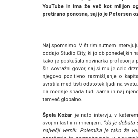
YouTube in ima že več kot milijon og
pretirano ponosna, saj jo je Petersen ozn
Naj spomnimo. V štiriminutnem intervjuj
oddajo Studio City, ki jo ob ponedeljkih na 
kako je poskušala novinarka profesorja p
širi sovražni govor, saj si mu je celo drz
njegovo pozitivno razmišljanje o kapita
uvrstila med tisti odstotek ljudi na svetu
da mednje spada tudi sama in naj njeno
temveč globalno.
Špela Kožar
je nato intervju, v katere
svojim lastnim mnenjem,
“da je debata 
največji vernik. Polemika je tako že vna
ogorčenja in posmehovanja v slovenski 