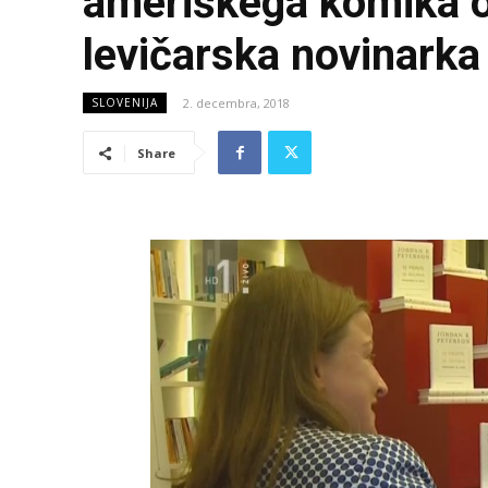
ameriškega komika o
levičarska novinarka 
2. decembra, 2018
SLOVENIJA
Share