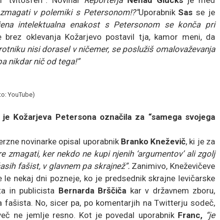
a zmagati v polemiki s Petersonom!?”
Uporabnik
Sas
se je
jena intelektualna enakost s Petersonom se konča pri
 brez oklevanja Kožarjevo postavil tja, kamor meni, da
tniku nisi dorasel v ničemer, se poslužiš omalovaževanja
pa nikdar nič od tega!”
to: YouTube)
i, je Kožarjeva Petersona označila za “samega svojega
verzne novinarke opisal uporabnik
Branko Kneževič
, ki je za
e zmagati, ker nekdo ne kupi njenih ‘argumentov’ ali zgolj
asih fašist, v glavnem pa skrajnež”.
Zanimivo, Kneževičeve
le nekaj dni pozneje, ko je predsednik skrajne levičarske
a in publicista
Bernarda Brščiča
kar v državnem zboru,
fašista. No, sicer pa, po komentarjih na Twitterju sodeč,
 več ne jemlje resno. Kot je povedal uporabnik
Franc,
“je