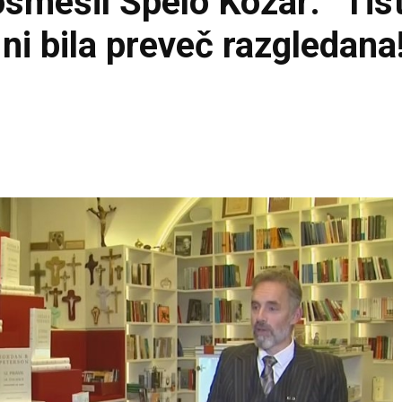
smešil Špelo Kožar: “Tis
ni bila preveč razgledana