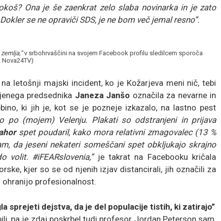
kokoš? Ona je še zaenkrat zelo slaba novinarka in je zato
 Dokler se ne opraviči SDS, je ne bom več jemal resno”.
 zemlja,”
v srbohrvaščini na svojem Facebook profilu sledilcem sporoča
to: Nova24TV)
na letošnji majski incident, ko je Kožarjeva meni nič, tebi
njenega predsednika
Janeza Janšo
označila za nevarne in
ino, ki jih je, kot se je pozneje izkazalo, na lastno pest
lo po (mojem) Velenju. Plakati so odstranjeni in prijava
ahor
spet poudaril, kako mora relativni zmagovalec (13 %
kam, da jeseni nekateri someščani spet obkljukajo skrajno
o volit. #iFEARslovenia,”
je takrat na Facebooku kričala
ske, kjer so se od njenih izjav distancirali, jih označili za
j ohranijo profesionalnost.
sprejeti dejstva, da je del populacije tistih, ki zatirajo”
li, pa je zdaj poskrbel tudi profesor Jordan Peterson sam,