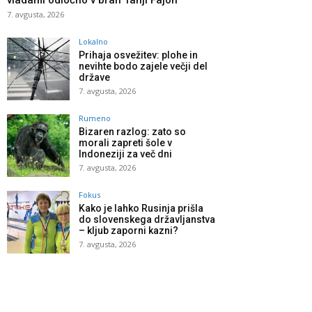
vladami odločno v bran Tanji Fajon
7. avgusta, 2026
Lokalno
Prihaja osvežitev: plohe in
nevihte bodo zajele večji del
države
7. avgusta, 2026
Rumeno
Bizaren razlog: zato so
morali zapreti šole v
Indoneziji za več dni
7. avgusta, 2026
Fokus
Kako je lahko Rusinja prišla
do slovenskega državljanstva
– kljub zaporni kazni?
7. avgusta, 2026