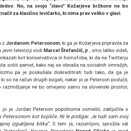
ledov. No, na svojo “slavo” Kožarjeva bržkone ne bo
ačil za klasično levičarko, ki nima prav veliko v glavi.
u z
Jordanom Petersonom
, ki ga je Kožarjeva pripravila za
javni televiziji vodi
Marcel Štefančič, jr
., smo lahko videli,
rikazati kot konservativca in homofoba, ki da na Twitterju
nila soliti pamet, kako naj se obnaša na socialnih omrežjih,
lizmu pa je poskušala diskreditirati tudi tako, da ga je
, ki so na račun drugih bogati, nakar jo je Peterson podučil,
 razmišljanje ne bo omejeno samo na slovenski prostor,
m jo je Jordan Peterson popolnoma osmešil, zaključila s
s Petersonom kot bojišče. Ni le pridigar. Je tudi sam svoj
prej izgubljena bitka”.
S tem je, razumljivo, sprožila val
“tvitosferi”. Novinar
Reporterja
Nenad Glücks
je med