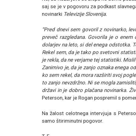
saj se je v pogovoru za podkast slavne
novinarki
Televizije Slovenija.
“Pred dnevi sem govoril z novinarko, le
preveč razgledana. Govorila je o enem 
dolarjev na leto, si del enega odstotka. 
Rekel sem, da je tako po svetovni statisti
je rekla, da ne verjame tej statistiki. Mis
Zanimivo je, da je zanjo oznaka enega ods
ko sem rekel, da mora razširiti svoj pogled 
to zanjo nevzdržno. Ni se mogla zamisliti, 
državi in je dobro plačana novinarka. Živi
Peterson, kar je Rogan pospremil s pome
Na žalost celotnega intervjuja s Peterso
samo štiriminutni pogovor.