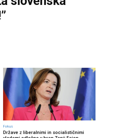
ta slovenska
!”
Fokus
Države z liberalnimi in socialističnimi