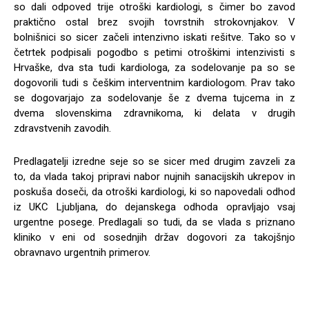
so dali odpoved trije otroški kardiologi, s čimer bo zavod
praktično ostal brez svojih tovrstnih strokovnjakov. V
bolnišnici so sicer začeli intenzivno iskati rešitve. Tako so v
četrtek podpisali pogodbo s petimi otroškimi intenzivisti s
Hrvaške, dva sta tudi kardiologa, za sodelovanje pa so se
dogovorili tudi s češkim interventnim kardiologom. Prav tako
se dogovarjajo za sodelovanje še z dvema tujcema in z
dvema slovenskima zdravnikoma, ki delata v drugih
zdravstvenih zavodih.
Predlagatelji izredne seje so se sicer med drugim zavzeli za
to, da vlada takoj pripravi nabor nujnih sanacijskih ukrepov in
poskuša doseči, da otroški kardiologi, ki so napovedali odhod
iz UKC Ljubljana, do dejanskega odhoda opravljajo vsaj
urgentne posege. Predlagali so tudi, da se vlada s priznano
kliniko v eni od sosednjih držav dogovori za takojšnjo
obravnavo urgentnih primerov.