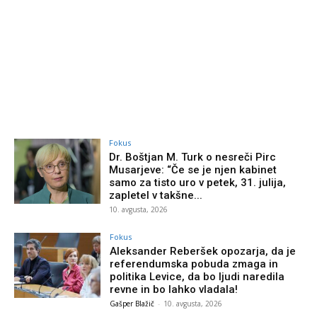
Fokus
Dr. Boštjan M. Turk o nesreči Pirc
Musarjeve: “Če se je njen kabinet
samo za tisto uro v petek, 31. julija,
zapletel v takšne...
10. avgusta, 2026
Fokus
Aleksander Reberšek opozarja, da je
referendumska pobuda zmaga in
politika Levice, da bo ljudi naredila
revne in bo lahko vladala!
Gašper Blažič
-
10. avgusta, 2026