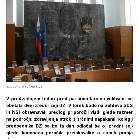
Simbolična fotografija
V predzadnjem tednu pred parlamentarnimi volitvami se
obetata dve izredni seji DZ. V torek bodo na zahtevo SDS
in NSi obravnavali predlog priporočil vladi glede razmer
na področju zdravljenja otrok s srčnimi napakami, kolegij
predsednika DZ pa bo ta dan odločal še o izredni seji
glede končnega poročila preiskovalke o sumih pranja