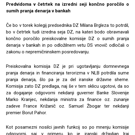
Predvidoma v četrtek na izredni seji končno poročilo o
sumih pranja denarja v bankah
Če bo v torek kolegij predsednika DZ Milana Brgleza to potrdil,
bo v četrtek tudi izredna seja DZ, na kateri bodo obravnavali
končno poročilo preiskovalne komisije DZ o sumih pranja
denarja v bankah in po odložilnem vetu DS vnovič odločali o
zakonu o nepremičninskem posredovanju.
Preiskovalna komisija DZ je pri ugotavljanju domnevnega
pranja denarja in financiranja terorizma v NLB potrdila sume
pranja denarja, šlo pa je za del iranske državne sheme.
Komisija zato DZ predlaga, naj še v tem sklicu ugotovi, da so
za dogajanje odgovorni nekdanji guverner Banke Slovenije
Marko Kranjec, nekdanja ministra za finance oz. zunanje
zadeve France Križanič oz. Samuel Žbogar ter nekdanji
premier Borut Pahor.
Kot posamezni nosilci javnih funkcij so po mnenju komisije
odgovorni, saj v primeru, ko je iranski državljan Iraj