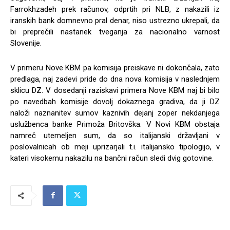
Farrokhzadeh prek računov, odprtih pri NLB, z nakazili iz
iranskih bank domnevno pral denar, niso ustrezno ukrepali, da
bi preprečili nastanek tveganja za nacionalno varnost
Slovenije.
V primeru Nove KBM pa komisija preiskave ni dokončala, zato
predlaga, naj zadevi pride do dna nova komisija v naslednjem
sklicu DZ. V dosedanji raziskavi primera Nove KBM naj bi bilo
po navedbah komisije dovolj dokaznega gradiva, da ji DZ
naloži naznanitev sumov kaznivih dejanj zoper nekdanjega
uslužbenca banke Primoža Britovška. V Novi KBM obstaja
namreč utemeljen sum, da so italijanski državljani v
poslovalnicah ob meji uprizarjali t.i. italijansko tipologijo, v
kateri visokemu nakazilu na bančni račun sledi dvig gotovine.