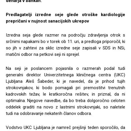
denarja v bankah.
Predlagatelji izredne seje glede otroške kardiologije
prepričani v nujnost sanacijskih ukrepov
Izredna seja glede razmer na področju zdravljenja otrok s
srčnimi napakami bo v torek ob 11. uri, a predloga priporočil, ki
so jih v zahtevi za sklic izredne seje zapisali v SDS in NSi,
matični odbor na petkovi seji ni sprejel.
Na seji je poslancem pojasnila o razmerah podal tudi
generalni direktor Univerzitetnega kliničnega centra (UKC)
Ljubljana Aleš Šabeder, ki je navedel, da je prihod tujih
strokovnjakov, ki bodo pomagali pri premostitvi trenutnih
kadrovskih težav, le kratkoročna rešitev, in priznal, da ni
optimalna. Njegove navedbe, da bo treba dolgoročno celoten
oddelek graditi na novo z lastnimi strokovnjaki, so naletele
tudi na odobravanje nekaterih članov odbora.
Vodstvo UKC Ljubljana je namreč prejšnji teden sporočilo, da