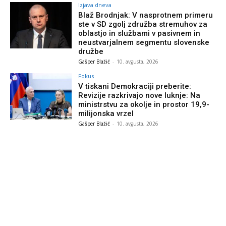
Izjava dneva
Blaž Brodnjak: V nasprotnem primeru
ste v SD zgolj združba stremuhov za
oblastjo in službami v pasivnem in
neustvarjalnem segmentu slovenske
družbe
Gašper Blažič
-
10. avgusta, 2026
Fokus
V tiskani Demokraciji preberite:
Revizije razkrivajo nove luknje: Na
ministrstvu za okolje in prostor 19,9-
milijonska vrzel
Gašper Blažič
-
10. avgusta, 2026