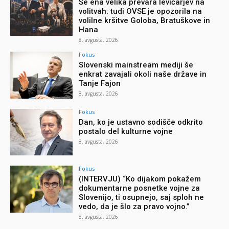
Še ena velika prevara levičarjev na
volitvah: tudi OVSE je opozorila na
volilne kršitve Goloba, Bratuškove in
Hana
8. avgusta, 2026
Fokus
Slovenski mainstream mediji še
enkrat zavajali okoli naše države in
Tanje Fajon
8. avgusta, 2026
Fokus
Dan, ko je ustavno sodišče odkrito
postalo del kulturne vojne
8. avgusta, 2026
Fokus
(INTERVJU) “Ko dijakom pokažem
dokumentarne posnetke vojne za
Slovenijo, ti osupnejo, saj sploh ne
vedo, da je šlo za pravo vojno.”
8. avgusta, 2026