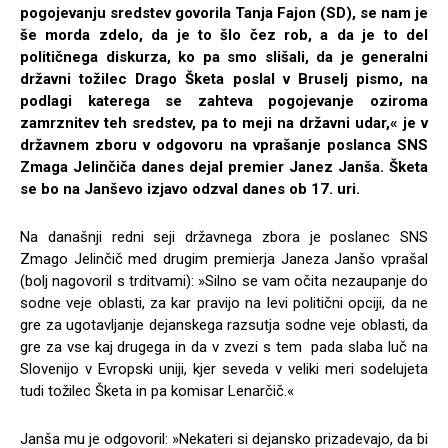
pogojevanju sredstev govorila Tanja Fajon (SD), se nam je
še morda zdelo, da je to šlo čez rob, a da je to del
političnega diskurza, ko pa smo slišali, da je generalni
državni tožilec Drago Šketa poslal v Bruselj pismo, na
podlagi katerega se zahteva pogojevanje oziroma
zamrznitev teh sredstev, pa to meji na državni udar,« je v
državnem zboru v odgovoru na vprašanje poslanca SNS
Zmaga Jelinčiča danes dejal premier Janez Janša. Šketa
se bo na Janševo izjavo odzval danes ob 17. uri.
Na današnji redni seji državnega zbora je poslanec SNS
Zmago Jelinčič med drugim premierja Janeza Janšo vprašal
(bolj nagovoril s trditvami): »Silno se vam očita nezaupanje do
sodne veje oblasti, za kar pravijo na levi politični opciji, da ne
gre za ugotavljanje dejanskega razsutja sodne veje oblasti, da
gre za vse kaj drugega in da v zvezi s tem pada slaba luč na
Slovenijo v Evropski uniji, kjer seveda v veliki meri sodelujeta
tudi tožilec Šketa in pa komisar Lenarčič.«
Janša mu je odgovoril: »Nekateri si dejansko prizadevajo, da bi