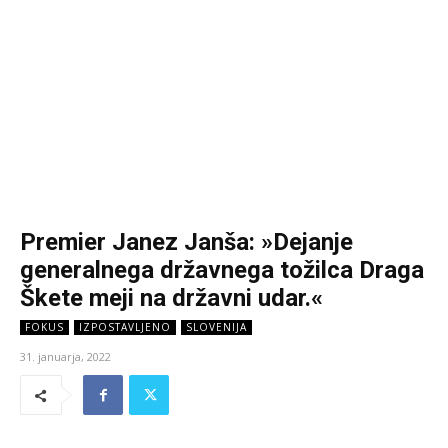
Premier Janez Janša: »Dejanje
generalnega državnega tožilca Draga
Škete meji na državni udar.«
FOKUS
IZPOSTAVLJENO
SLOVENIJA
31. januarja, 2022