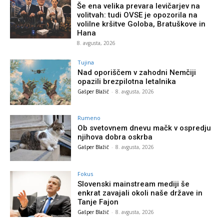
Še ena velika prevara levičarjev na
volitvah: tudi OVSE je opozorila na
volilne kršitve Goloba, Bratuškove in
Hana
8. avgusta, 2026
Tujina
Nad oporiščem v zahodni Nemčiji
opazili brezpilotna letalnika
Gašper Blažič
-
8. avgusta, 2026
Rumeno
Ob svetovnem dnevu mačk v ospredju
njihova dobra oskrba
Gašper Blažič
-
8. avgusta, 2026
Fokus
Slovenski mainstream mediji še
enkrat zavajali okoli naše države in
Tanje Fajon
Gašper Blažič
-
8. avgusta, 2026