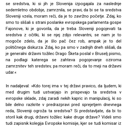
se sredstva, ki si jih je Slovenija izpogajala za naslednje
sedemletno obdobje, zamrznila, se pravi, da bi se ta sredstva
Sloveniji vzela, moram reči, da je to zavržno početje. Zdaj, ko
smo to slišali s strani poslanke evropskega parlamenta gospe
Fajonove, ki je govorila, da je treba Sloveniji pogojevati ta
sredstva z očitki, ki se njej zdijo relevantni, se nam je to
mogoče zdelo, da je šlo pač čez rob, ampak je to del
političnega diskurza. Zdaj, ko pa smo v zadnjih dneh slišali, da
je generalni državni tožilec Drago Šketa poslal v Bruselj pismo,
na podlagi katerega se zahteva pogojevanje oziroma
zamrznitev teh sredstev, pa moram reči, da to meji na državni
udar.«
In nadaljeval: »Kdo torej ima v tej državi pravico, da ljudem, ki
med drugim tudi ustvarjajo in prispevajo ta sredstva v
evropske sklade, zdaj zaradi nekih kapric in manipulacij, ki so
bile delno razkrite v predrazpravi pred sprejetjem dnevnega
reda, Sloveniji ogroža ta sredstva? Si predstavljate, da bi to
storil kak drugi, državni tožilec kake druge države? Videli smo
tudi zapisnik kolegija Evropske komisije, kjer se tudi komisar iz