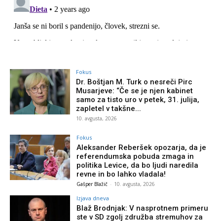
Fokus
Dr. Boštjan M. Turk o nesreči Pirc
Musarjeve: “Če se je njen kabinet
samo za tisto uro v petek, 31. julija,
zapletel v takšne...
10. avgusta, 2026
Fokus
Aleksander Reberšek opozarja, da je
referendumska pobuda zmaga in
politika Levice, da bo ljudi naredila
revne in bo lahko vladala!
Gašper Blažič
-
10. avgusta, 2026
Izjava dneva
Blaž Brodnjak: V nasprotnem primeru
ste v SD zgolj združba stremuhov za