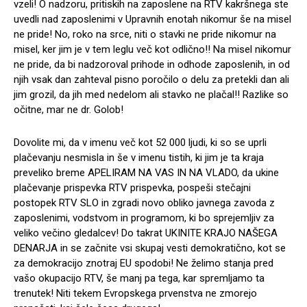
vzeli! O nadzoru, pritiskih na zaposlene na RTV kakršnega ste
uvedli nad zaposlenimi v Upravnih enotah nikomur še na misel
ne pride! No, roko na srce, niti o stavki ne pride nikomur na
misel, ker jim je v tem leglu več kot odlično!! Na misel nikomur
ne pride, da bi nadzoroval prihode in odhode zaposlenih, in od
njih vsak dan zahteval pisno poročilo o delu za pretekli dan ali
jim grozil, da jih med nedelom ali stavko ne plačal!! Razlike so
očitne, mar ne dr. Golob!
Dovolite mi, da v imenu več kot 52 000 ljudi, ki so se uprli
plačevanju nesmisla in še v imenu tistih, ki jim je ta kraja
preveliko breme APELIRAM NA VAS IN NA VLADO, da ukine
plačevanje prispevka RTV prispevka, pospeši stečajni
postopek RTV SLO in zgradi novo obliko javnega zavoda z
zaposlenimi, vodstvom in programom, ki bo sprejemljiv za
veliko večino gledalcev! Do takrat UKINITE KRAJO NAŠEGA
DENARJA in se začnite vsi skupaj vesti demokratično, kot se
za demokracijo znotraj EU spodobi! Ne želimo stanja pred
vašo okupacijo RTV, še manj pa tega, kar spremljamo ta
trenutek! Niti tekem Evropskega prvenstva ne zmorejo