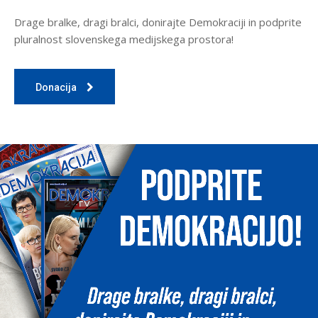
Drage bralke, dragi bralci, donirajte Demokraciji in podprite
pluralnost slovenskega medijskega prostora!
Donacija