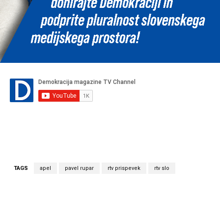
TAGS
apel
pavel rupar
rtv prispevek
rtv slo