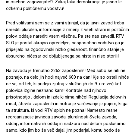
in osebno zagovarjate!? Zakaj taka demokracije je jasno le
ozkemu političnemu vodstvu!
Pred volitvami sem se z vami strinjal, da je javni zavod treba
narediti pluralen, informacije z mnenji z vseh strani in političnih
polov, oddaje narediti vsem všečne.. Pa ste nas zavedli, RTV
SLO je postal skrajno opredeljen, nesposobno vodstvo ga je
pripeljalo na zgodovinski nizko gledanost, finančno stanje je
absurdno, ničesar od obljubljenega pa niste in niso storili!
Na zavodu je trenutno 2263 zaposlenih!! Med sabo se niti ne
poznajo, na delo jih hodi največ 600 na dan! Kje so ostali nihče
ne ve, od teh, ki pridejo zjutraj v službo jih do 9. ure več kot
polovica izgine neznano kam! Kontrole nad njihovo
prisotnostjo , delom in izdelki nima nihče! Regulacija delovnih
mest, število zaposlenih in notranje varčevanje je pojem, ki ga
ta struktura, ki vodi RTV sploh ne pozna! Namesto resne
reorganizacije javnega zavoda, pluralnosti Sveta zavoda,
oddaj , informativnih oddaj in nadzora nad delom poslušamo
samo, kdo jim bo še več dajal, jim podarjal, komu bodo še