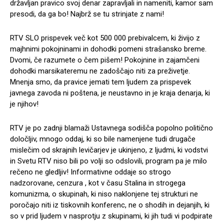
državljan pravico svoj denar zapravljali in nameniti, kamor sam
presodi, da ga bo! Najbrž se tu strinjate z nami!
RTV SLO prispevek več kot 500 000 prebivalcem, ki živijo z
majhnimi pokojninami in dohodki pomeni strašansko breme.
Dvomi, če razumete o čem pišem! Pokojnine in zajamčeni
dohodki marsikateremu ne zadoščajo niti za preživetje.
Mnenja smo, da pravice jemati tem ljudem za prispevek
javnega zavoda ni poštena, je neustavno in je kraja denarja, ki
je njihov!
RTV je po zadnji blamaži Ustavnega sodišča popolno politično
določljiv, mnogo oddaj, ki so bile namenjene tudi drugače
mislečim od skrajnih levičarjev je ukinjeno, z ljudmi, ki vodstvi
in Svetu RTV niso bili po volji so odslovili, program pa je milo
rečeno ne gledljiv! Informativne oddaje so strogo
nadzorovane, cenzura , kot v času Stalina in strogega
komunizma, o skupinah, ki niso naklonjene tej strukturi ne
poročajo niti iz tiskovnih konferenc, ne o shodih in dejanjih, ki
so v prid ljudem v nasprotju z skupinami, ki jih tudi vi podpirate