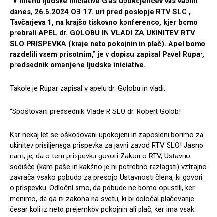
“V imenu ljudske iniciative Glas upokojencev vas vabim
danes, 26.6.2024 OB 17. uri pred poslopje RTV SLO ,
Tavčarjeva 1, na krajšo tiskovno konferenco, kjer bomo
prebrali APEL dr. GOLOBU IN VLADI ZA UKINITEV RTV
SLO PRISPEVKA (kraje neto pokojnin in plač). Apel bomo
razdelili vsem prisotnim,” je v dopisu zapisal Pavel Rupar,
predsednik omenjene ljudske iniciative.
Takole je Rupar zapisal v apelu dr. Golobu in vladi:
“Spoštovani predsednik Vlade R SLO dr. Robert Golob!
Kar nekaj let se oškodovani upokojeni in zaposleni borimo za
ukinitev prisiljenega prispevka za javni zavod RTV SLO! Jasno
nam, je, da o tem prispevku govori Zakon o RTV, Ustavno
sodišče (kam paše in kakšno je ni potrebno razlagati) vztrajno
zavrača vsako pobudo za presojo Ustavnosti člena, ki govori
o prispevku. Odločni smo, da pobude ne bomo opustili, ker
menimo, da ga ni zakona na svetu, ki bi določal plačevanje
česar koli iz neto prejemkov pokojnin ali plač, ker ima vsak