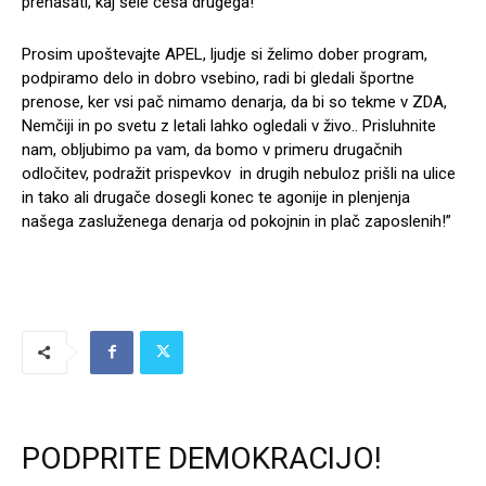
prenašati, kaj šele česa drugega!
Prosim upoštevajte APEL, ljudje si želimo dober program,
podpiramo delo in dobro vsebino, radi bi gledali športne
prenose, ker vsi pač nimamo denarja, da bi so tekme v ZDA,
Nemčiji in po svetu z letali lahko ogledali v živo.. Prisluhnite
nam, obljubimo pa vam, da bomo v primeru drugačnih
odločitev, podražit prispevkov in drugih nebuloz prišli na ulice
in tako ali drugače dosegli konec te agonije in plenjenja
našega zasluženega denarja od pokojnin in plač zaposlenih!”
PODPRITE DEMOKRACIJO!