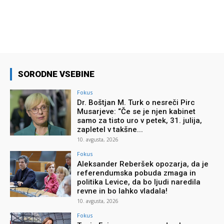
SORODNE VSEBINE
Fokus
Dr. Boštjan M. Turk o nesreči Pirc
Musarjeve: “Če se je njen kabinet
samo za tisto uro v petek, 31. julija,
zapletel v takšne...
10. avgusta, 2026
Fokus
Aleksander Reberšek opozarja, da je
referendumska pobuda zmaga in
politika Levice, da bo ljudi naredila
revne in bo lahko vladala!
10. avgusta, 2026
Fokus