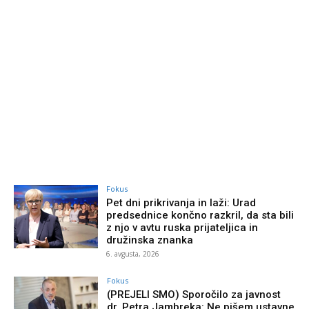
Fokus
Pet dni prikrivanja in laži: Urad
predsednice končno razkril, da sta bili
z njo v avtu ruska prijateljica in
družinska znanka
6. avgusta, 2026
Fokus
(PREJELI SMO) Sporočilo za javnost
dr. Petra Jambreka: Ne pišem ustavne