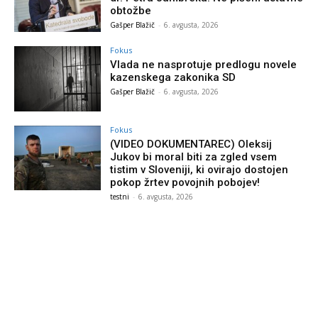
obtožbe
Gašper Blažič
-
6. avgusta, 2026
Fokus
Vlada ne nasprotuje predlogu novele
kazenskega zakonika SD
Gašper Blažič
-
6. avgusta, 2026
Fokus
(VIDEO DOKUMENTAREC) Oleksij
Jukov bi moral biti za zgled vsem
tistim v Sloveniji, ki ovirajo dostojen
pokop žrtev povojnih pobojev!
testni
-
6. avgusta, 2026