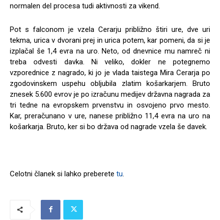
normalen del procesa tudi aktivnosti za vikend.
Pot s falconom je vzela Cerarju približno štiri ure, dve uri
tekma, urica v dvorani prej in urica potem, kar pomeni, da si je
izplačal še 1,4 evra na uro. Neto, od dnevnice mu namreč ni
treba odvesti davka. Ni veliko, dokler ne potegnemo
vzporednice z nagrado, ki jo je vlada taistega Mira Cerarja po
zgodovinskem uspehu obljubila zlatim košarkarjem. Bruto
znesek 5.600 evrov je po izračunu medijev državna nagrada za
tri tedne na evropskem prvenstvu in osvojeno prvo mesto.
Kar, preračunano v ure, nanese približno 11,4 evra na uro na
košarkarja. Bruto, ker si bo država od nagrade vzela še davek.
Celotni članek si lahko preberete
tu
.