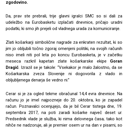
zgodovino.
Da, prav ste prebrali, trije glavni igralci SMC so si dali za
udeležbo na Eurobasketu izplačati dnevnice, pričajo uradni
podatki, ki smo jih prejeli od vladnega urada za komuniciranje.
Zlati košarkarji simbolične nagrade za enkraten rezultat, ki so
jim jo obljubili točno zgoraj omenjeni politiki, na svojih računih
niso imeli niti pol leta po koncu Eurobasketa, je v začetku
meseca razkril kapetan zlate košarkarske ekipe
Goran
Dragić
. Izrazil se je takole: “Vsekakor je malo žalostno, da se
Košarkarska zveza Slovenije ni dogovorila z vlado in
obljubljenega denarja še vedno ni.”
Cerar si je za ogled tekme obračunal 14,4 evra dnevnice. Na
računu jo je imel najpozneje do 20. oktobra, ko je zapadel
račun. Poznavalci ocenjujejo, da je bil Cerar tistega dne, 19.
septembra 2017, na poti zaradi košarke največ deset ur.
Predsednik vlade je služba, ki nima delovnega časa; tako kot
nihče ne nadzoruje, ali je premier osem ur na dan v pisarni, so