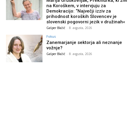
Marija Gruškovnjak, Prekmurka, ki živi
na Koroškem, v intervjuju za
Demokracijo: “Največji izziv za
prihodnost koroških Slovencev je
slovenski pogovorni jezik v družinah«
Gašper Blažič
-
8. avgusta, 2026
Fokus
Zanemarjanje sektorja ali neznanje
vožnje?
Gašper Blažič
-
8. avgusta, 2026