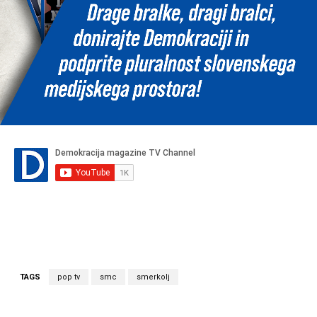
TAGS
pop tv
smc
smerkolj