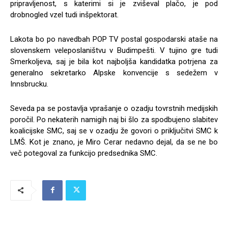
pripravljenost, s katerimi si je zviševal plačo, je pod
drobnogled vzel tudi inšpektorat.
Lakota bo po navedbah POP TV postal gospodarski ataše na
slovenskem veleposlaništvu v Budimpešti. V tujino gre tudi
Smerkoljeva, saj je bila kot najboljša kandidatka potrjena za
generalno sekretarko Alpske konvencije s sedežem v
Innsbrucku.
Seveda pa se postavlja vprašanje o ozadju tovrstnih medijskih
poročil. Po nekaterih namigih naj bi šlo za spodbujeno slabitev
koalicijske SMC, saj se v ozadju že govori o priključitvi SMC k
LMŠ. Kot je znano, je Miro Cerar nedavno dejal, da se ne bo
več potegoval za funkcijo predsednika SMC.