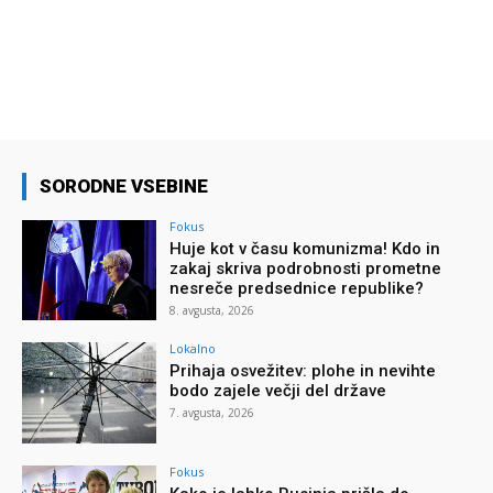
SORODNE VSEBINE
Fokus
Huje kot v času komunizma! Kdo in
zakaj skriva podrobnosti prometne
nesreče predsednice republike?
8. avgusta, 2026
Lokalno
Prihaja osvežitev: plohe in nevihte
bodo zajele večji del države
7. avgusta, 2026
Fokus