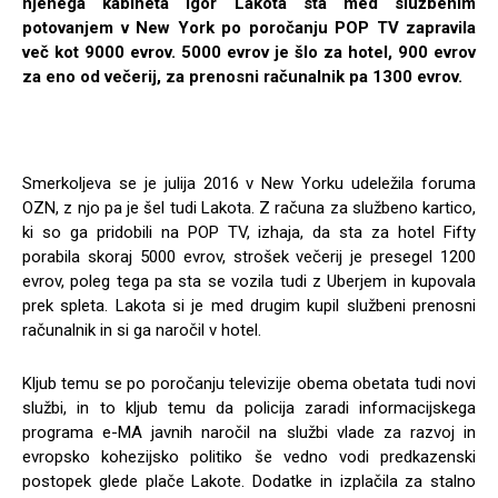
njenega kabineta Igor Lakota sta med službenim
potovanjem v New York po poročanju POP TV zapravila
več kot 9000 evrov. 5000 evrov je šlo za hotel, 900 evrov
za eno od večerij, za prenosni računalnik pa 1300 evrov.
Smerkoljeva se je julija 2016 v New Yorku udeležila foruma
OZN, z njo pa je šel tudi Lakota. Z računa za službeno kartico,
ki so ga pridobili na POP TV, izhaja, da sta za hotel Fifty
porabila skoraj 5000 evrov, strošek večerij je presegel 1200
evrov, poleg tega pa sta se vozila tudi z Uberjem in kupovala
prek spleta. Lakota si je med drugim kupil službeni prenosni
računalnik in si ga naročil v hotel.
Kljub temu se po poročanju televizije obema obetata tudi novi
službi, in to kljub temu da policija zaradi informacijskega
programa e-MA javnih naročil na službi vlade za razvoj in
evropsko kohezijsko politiko še vedno vodi predkazenski
postopek glede plače Lakote. Dodatke in izplačila za stalno