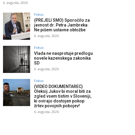
6. avgusta, 2026
Fokus
(PREJELI SMO) Sporočilo za
javnost dr. Petra Jambreka:
Ne pišem ustavne obtožbe
6. avgusta, 2026
Fokus
Vlada ne nasprotuje predlogu
novele kazenskega zakonika
SD
6. avgusta, 2026
Fokus
(VIDEO DOKUMENTAREC)
Oleksij Jukov bi moral biti za
zgled vsem tistim v Sloveniji,
ki ovirajo dostojen pokop
žrtev povojnih pobojev!
6. avgusta, 2026