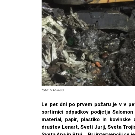
foto: V fokusu
Le pet dni po prvem požaru je v v pet
sortirnici odpadkov podjetja Salomon
material, papir, plastiko in kovinske 
društev Lenart, Sveti Jurij, Sveta Troj
Sveta Ana in Ptuj … Pri intervenciji se 