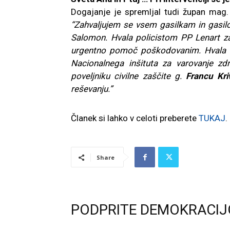
Dogajanje je spremljal tudi župan mag
“Zahvaljujem se vsem gasilkam in gasilc
Salomon. Hvala policistom PP Lenart za
urgentno pomoč poškodovanim. Hvala t
Nacionalnega inšituta za varovanje zdr
poveljniku civilne zaščite g.
Francu Kri
reševanju.”
Članek si lahko v celoti preberete
TUKAJ
.
Share
PODPRITE DEMOKRACIJ