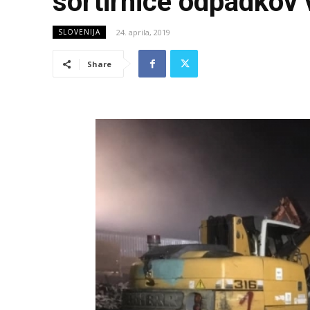
sortirnice odpadkov 
24. aprila, 2019
SLOVENIJA
Share