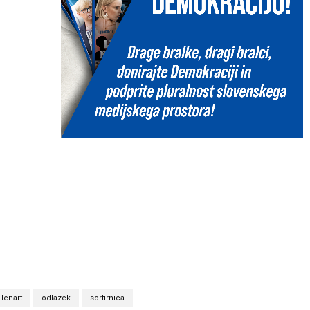
lenart
odlazek
sortirnica