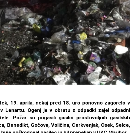
ek, 19. aprila, nekaj pred 18. uro ponovno zagorelo v
 v Lenartu. Ogenj je v obratu z odpadki zajel odpadni
dele. Požar so pogasili gasilci prostovoljnih gasilskih
ica, Benedikt, Gočova, Voličina, Cerkvenjak, Osek, Selce,
je huje poškodoval gasilec in bil prepeljan v UKC Maribor.