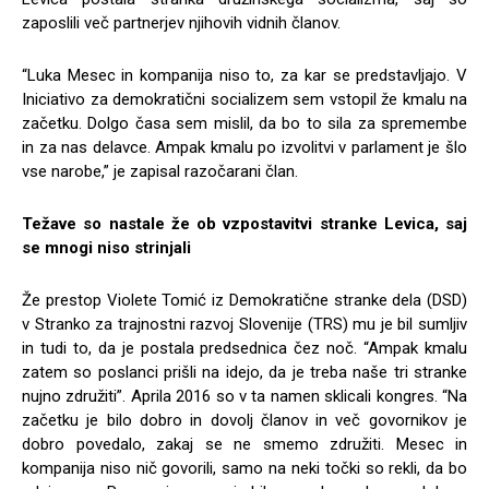
zaposlili več partnerjev njihovih vidnih članov.
“Luka Mesec in kompanija niso to, za kar se predstavljajo. V
Iniciativo za demokratični socializem sem vstopil že kmalu na
začetku. Dolgo časa sem mislil, da bo to sila za spremembe
in za nas delavce. Ampak kmalu po izvolitvi v parlament je šlo
vse narobe,” je zapisal razočarani član.
Težave so nastale že ob vzpostavitvi stranke Levica, saj
se mnogi niso strinjali
Že prestop Violete Tomić iz Demokratične stranke dela (DSD)
v Stranko za trajnostni razvoj Slovenije (TRS) mu je bil sumljiv
in tudi to, da je postala predsednica čez noč. “Ampak kmalu
zatem so poslanci prišli na idejo, da je treba naše tri stranke
nujno združiti”. Aprila 2016 so v ta namen sklicali kongres. “Na
začetku je bilo dobro in dovolj članov in več govornikov je
dobro povedalo, zakaj se ne smemo združiti. Mesec in
kompanija niso nič govorili, samo na neki točki so rekli, da bo