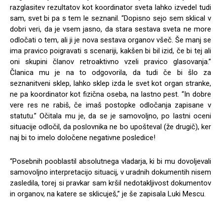
razglasitev rezultatov kot koordinator sveta lahko izvedel tudi
sam, svet bi pa s tem le seznanil. “Dopisno sejo sem sklical v
dobri veri, da je vsem jasno, da stara sestava sveta ne more
odločati o tem, ali ji je nova sestava organov všeč. Še manj se
ima pravico poigravati s scenariji, kakšen bi bil izid, če bi tej ali
oni skupini članov retroaktivno vzeli pravico glasovanja.”
Članica mu je na to odgovorila, da tudi če bi šlo za
seznanitveni sklep, lahko sklep izda le svet kot organ stranke,
ne pa koordinator kot fizična oseba, na lastno pest. “In dobre
vere res ne rabiš, če imaš postopke odločanja zapisane v
statutu.” Očitala mu je, da se je samovoljno, po lastni oceni
situacije odločil, da poslovnika ne bo upošteval (že drugič), ker
naj bi to imelo določene negativne posledice!
“Posebnih pooblastil absolutnega vladarja, ki bi mu dovoljevali
samovoljno interpretacijo situacij, v uradnih dokumentih nisem
zasledila, torej si pravkar sam kršil nedotakljivost dokumentov
in organov, na katere se sklicuješ,” je še zapisala Luki Mescu.