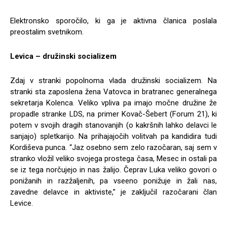
Elektronsko sporočilo, ki ga je aktivna članica poslala
preostalim svetnikom.
Levica – družinski socializem
Zdaj v stranki popolnoma vlada družinski socializem. Na
stranki sta zaposlena žena Vatovca in bratranec generalnega
sekretarja Kolenca. Veliko vpliva pa imajo močne družine že
propadle stranke LDS, na primer Kovač-Šebert (Forum 21), ki
potem v svojih dragih stanovanjih (o kakršnih lahko delavci le
sanjajo) spletkarijo. Na prihajajočih volitvah pa kandidira tudi
Kordiševa punca. “Jaz osebno sem zelo razočaran, saj sem v
stranko vložil veliko svojega prostega časa, Mesec in ostali pa
se iz tega norčujejo in nas žalijo. Čeprav Luka veliko govori o
ponižanih in razžaljenih, pa vseeno ponižuje in žali nas,
zavedne delavce in aktiviste,” je zaključil razočarani član
Levice.