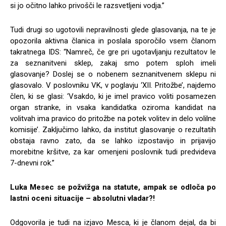
si jo očitno lahko privošči le razsvetljeni vodja.”
Tudi drugi so ugotovili nepravilnosti glede glasovanja, na te je
opozorila aktivna članica in poslala sporočilo vsem članom
takratnega IDS: “Namreč, če gre pri ugotavljanju rezultatov le
za seznanitveni sklep, zakaj smo potem sploh imeli
glasovanje? Doslej se o nobenem seznanitvenem sklepu ni
glasovalo. V poslovniku VK, v poglavju ‘XII. Pritožbe’, najdemo
člen, ki se glasi: ‘Vsakdo, ki je imel pravico voliti posamezen
organ stranke, in vsaka kandidatka oziroma kandidat na
volitvah ima pravico do pritožbe na potek volitev in delo volilne
komisije’. Zaključimo lahko, da institut glasovanje o rezultatih
obstaja ravno zato, da se lahko izpostavijo in prijavijo
morebitne kršitve, za kar omenjeni poslovnik tudi predvideva
7-dnevni rok.”
Luka Mesec se požvižga na statute, ampak se odloča po
lastni oceni situacije – absolutni vladar?!
Odgovorila je tudi na izjavo Mesca, ki je članom dejal, da bi