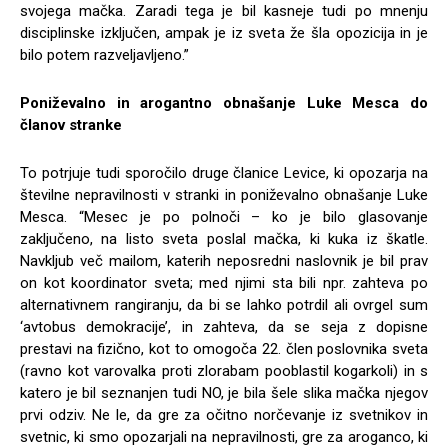
svojega mačka. Zaradi tega je bil kasneje tudi po mnenju
disciplinske izključen, ampak je iz sveta že šla opozicija in je
bilo potem razveljavljeno.”
Poniževalno in arogantno obnašanje Luke Mesca do
članov stranke
To potrjuje tudi sporočilo druge članice Levice, ki opozarja na
številne nepravilnosti v stranki in poniževalno obnašanje Luke
Mesca. “Mesec je po polnoči – ko je bilo glasovanje
zaključeno, na listo sveta poslal mačka, ki kuka iz škatle.
Navkljub več mailom, katerih neposredni naslovnik je bil prav
on kot koordinator sveta; med njimi sta bili npr. zahteva po
alternativnem rangiranju, da bi se lahko potrdil ali ovrgel sum
‘avtobus demokracije’, in zahteva, da se seja z dopisne
prestavi na fizično, kot to omogoča 22. člen poslovnika sveta
(ravno kot varovalka proti zlorabam pooblastil kogarkoli) in s
katero je bil seznanjen tudi NO, je bila šele slika mačka njegov
prvi odziv. Ne le, da gre za očitno norčevanje iz svetnikov in
svetnic, ki smo opozarjali na nepravilnosti, gre za aroganco, ki