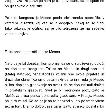
zdaj pavza. Po pavzi pa nam je bilo povedano, da se sploh ne
bo glasovalo o združitvi.”
Po tem kongresu je Mesec poslal elektronsko sporočilo, v
katerem je razkril, kaj vse se je dogajalo. Zakaj so se člani
tako odzvali, je očitno, saj je bilo združenje že na začetku
vsem sumljivo.
Elektronsko sporočilo Luke Mesca.
Nato pa je bil dosežen kompromis, da se o združevanju odloči
na dopisnem kongresu. Takrat so Mesec in drugi poslanci
(Matej Vatovec, Miha Kordiš) včlanili vse svoje prijatelje in
družinske člane. “Ko smo ostali rekli, da to ni v redu, je Mesec
sklical dopisno glasovanje na svetu, da se dopusti tudi družini
in prijateljem glasovati. Svet je bil večinoma proti, zato je
Meščeva bivša punca ponaredila glasovanje v Kranju, Mesec
pa je to vpisal. Ko se ga je na to opozorilo, je v posmeh vsem
aktivistom, ki smo dolgo časa garali za to stranko, poslal sliko