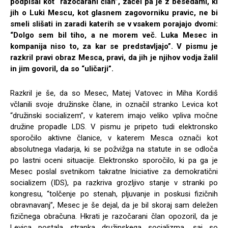
podpisal kot “razočarani član”, začel pa je z besedami, ki
jih o Luki Mescu, kot glasnem zagovorniku pravic, ne bi
smeli slišati in zaradi katerih se v vsakem porajajo dvomi:
“Dolgo sem bil tiho, a ne morem več. Luka Mesec in
kompanija niso to, za kar se predstavljajo”. V pismu je
razkril pravi obraz Mesca, pravi, da jih je njihov vodja žalil
in jim govoril, da so “uličarji”.
Razkril je še, da so Mesec, Matej Vatovec in Miha Kordiš
včlanili svoje družinske člane, in označil stranko Levica kot
“družinski socializem”, v katerem imajo veliko vpliva močne
družine propadle LDS. V pismu je pripeto tudi elektronsko
sporočilo aktivne članice, v katerem Mesca označi kot
absolutnega vladarja, ki se požvižga na statute in se odloča
po lastni oceni situacije. Elektronsko sporočilo, ki pa ga je
Mesec poslal svetnikom takratne Iniciative za demokratični
socializem (IDS), pa razkriva grozljivo stanje v stranki po
kongresu, “tolčenje po stenah, pljuvanje in poskusi fizičnih
obravnavanj”, Mesec je še dejal, da je bil skoraj sam deležen
fizičnega obračuna. Hkrati je razočarani član opozoril, da je
Levica postala stranka družinskega socializma, saj so