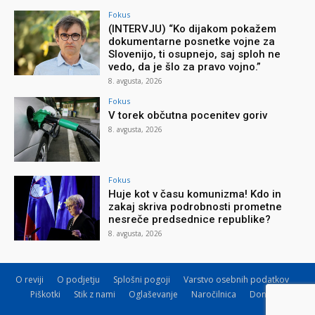
Fokus
(INTERVJU) “Ko dijakom pokažem
dokumentarne posnetke vojne za
Slovenijo, ti osupnejo, saj sploh ne
vedo, da je šlo za pravo vojno.”
8. avgusta, 2026
Fokus
V torek občutna pocenitev goriv
8. avgusta, 2026
Fokus
Huje kot v času komunizma! Kdo in
zakaj skriva podrobnosti prometne
nesreče predsednice republike?
8. avgusta, 2026
O reviji
O podjetju
Splošni pogoji
Varstvo osebnih podatkov
Piškotki
Stik z nami
Oglaševanje
Naročilnica
Donacije