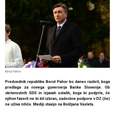
Borut Pahor
Predsednik republike Borut Pahor bo danes razkril, koga
predlaga za novega guvernerja Banke Slovenije. Ob
skrivnostnih SDS in izjavah ostalih, koga bi podprle, če
njihov favorit ne bi bil izbran, zadostne podpore v DZ (še)
ne uživa nihče. Mediji stavijo na Boštjana Vasleta.