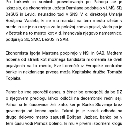
Po torkovih in sredinih posvetovanjih pri Pahorju se je
izkazalo, da ekonomista Jožeta Damijana podpirajo v LMŠ, SD,
DeSUS in Levici, neuradno tudi v SNS. V. d. direktorja Umarja
Boštjana Vasleta, ki se mu mandat na tem mestu izteče v
sredo in se je na razpis za ta položaj znova prijavil, vlada pa je
v četrtek na to mesto kot v. d. imenovala njegovo namestnico,
podpirajo SD, SMC, DeSUS in SAB.
Ekonomista Igorja Mastena podpirajo v NSi in SAB. Medtem
nobena od strank kot možnega kandidata ni omenila še dveh
prijavljenih na to mesto, Eve Lorenčič iz Evropske centralne
banke in nekdanjega prvega moža Kapitalske družbe Tomaža
Toplaka.
Pahor bo ime sporočil danes, s čimer bo omogočil, da bo DZ
o njegovem predlogu lahko odločil na decembrski redni seji.
Pahor si te časovnice želi zato, ker je Banka Slovenije brez
guvernerja od konca aprila. Takrat jo je zaradi odhoda na
drugo delovno mesto zapustil Boštjan Jazbec, banko pa v
tem času vodi Primož Dolenc, ki mu v prvem izbornem krogu