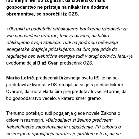
razmerjih. Bili so soglasni, da slovensko malo
gospodarstvo ne pristaja na nikakršne dodatne
obremenitve, so sporočili iz OZS.
»Obrtniki in podjetniki pričakujemo konkretna izhodi
šča za
vse napovedane reforme, tudi za davčno, da lahko
oblikujemo svoja stali
šča. Tudi na področju re
ševanja
energetske draginje pričakujemo, da čim prej pride do
regulacije cen električne energije tudi v drugi polovici leta,«
je
uvodoma dejal
Bla
ž Cvar
, predsednik OZS.
Marko Lotrič
, predsednik Državnega sveta RS, je na seji
predstavil aktivnosti v DS, strinjal pa se je s predsednikom
Cvarom, da mora vlada čim prej predstaviti vse reforme, da
bo gospodarstvo vedelo, v katero smer gremo.
Trenutno potekajo tudi pogajanja glede novele Zakona o
delovnih razmerjih.
»Delodajalci si
želimo predvsem
fleksibilnej
še zaposlovanje in odpu
ščanje. Pri zakonu o
čezmejnem opravljanju storitev je problem v tem, da ne