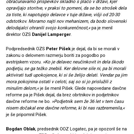
obračunavamo prispevkov skladno s plačo v dr
žavi, kjer
opravljajo storitve, v praksi to pomeni, da se bo stro
šek dela
za tiste, ki napotujejo delavce v tuje dr
žave, vi
šji od 20-30
odstotkov. Moramo najti nov mehanizem, da bodo slovenski
delodajalci ohranili svojo konkurenčnost,«
pa je menil
direktor OZS
Danijel Lamperger
.
Podpredsednik OZS
Peter Pi
šek
je dejal, da bi se morali v
zakonu o delovnem razmerju boriti za pogodbo po
avstrijskem vzoru.
»Ko je delavec neučinkovit in dela
škodo
podjetju, se ga te
žko znebi
š. Ker delovne sile ni, pa bi morali
aktivirati tudi upokojence, ki si
še
želijo delati. Vendar pa jim
mora pokojnina ostati v celoti, saj so si jo prislu
žili z
minulim delom,«
je še menil Pišek. Glede napovedane davčne
reforme pa je Pišek dejal, da brez obrtnikov in podjetnikov
davčne reforme ne bo.
»Podjetnik sem
že 36 let v tem času
nisem dočakal ene davčne reforme, ki bi nas razbremenila,«
je še pripomnil Pišek.
Bogdan Oblak
, predsednik OOZ Logatec, pa je opozoril še na