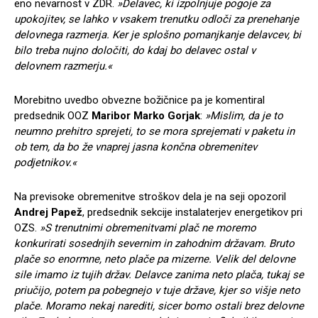
eno nevarnost v ZDR.
»Delavec, ki izpolnjuje pogoje za
upokojitev, se lahko v vsakem trenutku odloči za prenehanje
delovnega razmerja. Ker je splo
šno pomanjkanje delavcev, bi
bilo treba nujno določiti, do kdaj bo delavec ostal v
delovnem razmerju.«
Morebitno uvedbo obvezne božičnice pa je komentiral
predsednik OOZ
Maribor Marko Gorjak
:
»Mislim, da je to
neumno prehitro sprejeti, to se mora sprejemati v paketu in
ob tem, da bo
že vnaprej jasna končna obremenitev
podjetnikov.«
Na previsoke obremenitve stroškov dela je na seji opozoril
Andrej Pape
ž
, predsednik sekcije instalaterjev energetikov pri
OZS.
»S trenutnimi obremenitvami plač ne moremo
konkurirati sosednjih severnim in zahodnim dr
žavam. Bruto
plače so enormne, neto plače pa mizerne. Velik del delovne
sile imamo iz tujih držav. Delavce zanima neto plača, tukaj se
priučijo, potem pa pobegnejo v tuje države, kjer so višje neto
plače. Moramo nekaj narediti, sicer bomo ostali brez delovne