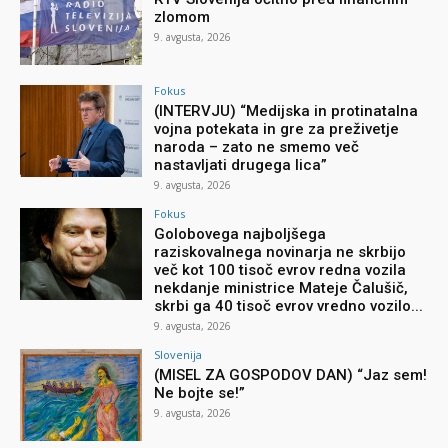
zlomom
9. avgusta, 2026
Fokus
(INTERVJU) “Medijska in protinatalna
vojna potekata in gre za preživetje
naroda – zato ne smemo več
nastavljati drugega lica”
9. avgusta, 2026
Fokus
Golobovega najboljšega
raziskovalnega novinarja ne skrbijo
več kot 100 tisoč evrov redna vozila
nekdanje ministrice Mateje Čalušič,
skrbi ga 40 tisoč evrov vredno vozilo...
9. avgusta, 2026
Slovenija
(MISEL ZA GOSPODOV DAN) “Jaz sem!
Ne bojte se!”
9. avgusta, 2026