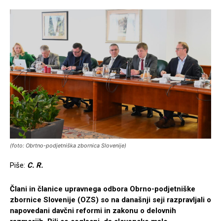
(foto: Obrtno-podjetniška zbornica Slovenije)
Piše:
C. R.
Č
lani in članice upravnega odbora Obrno-podjetniške
zbornice Slovenije (OZS) so na današnji seji razpravljali o
napovedani davčni reformi in zakonu o delovnih