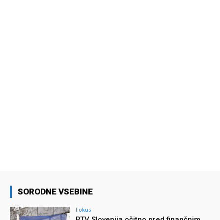
SORODNE VSEBINE
Fokus
RTV Slovenija očitno pred finančnim