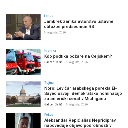
Fokus
Jambrek zanika avtorstvo ustavne
obtožbe predsednice RS
6. avgusta, 2026
Kronika
Kdo podtika požare na Celjskem?
Gašper Blažič
-
6. avgusta, 2026
Tujina
Noro: Levičar arabskega porekla El-
Sayed osvojil demokratsko nominacijo
za ameriški senat v Michiganu
Gašper Blažič
-
6. avgusta, 2026
Fokus
Aleksandar Repić alias Nepridiprav
napoveduje objavo podrobnosti v