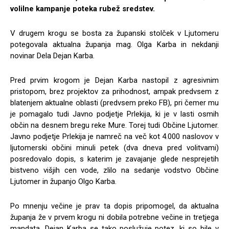
volilne kampanje poteka rubež sredstev.
V drugem krogu se bosta za županski stolček v Ljutomeru
potegovala aktualna županja mag. Olga Karba in nekdanji
novinar Dela Dejan Karba.
Pred prvim krogom je Dejan Karba nastopil z agresivnim
pristopom, brez projektov za prihodnost, ampak predvsem z
blatenjem aktualne oblasti (predvsem preko FB), pri čemer mu
je pomagalo tudi Javno podjetje Prlekija, ki je v lasti osmih
občin na desnem bregu reke Mure. Torej tudi Občine Ljutomer.
Javno podjetje Prlekija je namreč na več kot 4.000 naslovov v
ljutomerski občini minuli petek (dva dneva pred volitvami)
posredovalo dopis, s katerim je zavajanje glede nesprejetih
bistveno višjih cen vode, zlilo na sedanje vodstvo Občine
Ljutomer in županjo Olgo Karba.
Po mnenju večine je prav ta dopis pripomogel, da aktualna
županja že v prvem krogu ni dobila potrebne večine in tretjega
mandata. Dejan Karba se tako poslužuje potez, ki so bile v