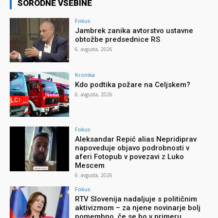
SORODNE VSEBINE
Fokus
Jambrek zanika avtorstvo ustavne
obtožbe predsednice RS
6. avgusta, 2026
Kronika
Kdo podtika požare na Celjskem?
6. avgusta, 2026
Fokus
Aleksandar Repić alias Nepridiprav
napoveduje objavo podrobnosti v
aferi Fotopub v povezavi z Luko
Mescem
6. avgusta, 2026
Fokus
RTV Slovenija nadaljuje s političnim
aktivizmom – za njene novinarje bolj
pomembno, če se bo v primeru