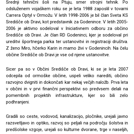
Srednji tehnični šoli na Ptuju, smer strojni tehnik. Po
odsluženem vojaškem roku se je leta 1988 zaposlil v tovarni
Carrera Optyl v Ormožu. V letih 1998-2006 je bil član Sveta KS
Središče ob Dravi, kot predstavnik za Godenince. V letih 2005-
2006 je aktivno sodeloval v Iniciativnem odboru za občino
Središče ob Dravi. Je član RD Godeninci, kjer je sodeloval pri
ureditvi športnega parka ter ustanovitvi in registraciji društva.
Z ženo Miro, hčerko Karin in mamo živi v Godenincih. Na čelu
občine Središče ob Dravi je vse od njene ustanovitve.
Sicer pa so v Občini Središče ob Dravi, ki se je leta 2007
odcepila od ormoške občine, uspeli veliko narediti, občino
razvojno dvigniti in dokončati kar nekaj večjih naložb. Prva leta
v občini in v prvi finančni perspektivi so predvsem delali na
pomembnih projektih infrastrukture, kjer so bili zelo
podhranjeni.
Gradili so ceste, vodovod, kanalizacijo, pločnike, urejali javno
razsvetljavo in optiko, razvoj so peljali na področju šolstva in
predšolske vzgoje, urejali so kulturne dvorane, trge v naseljih,