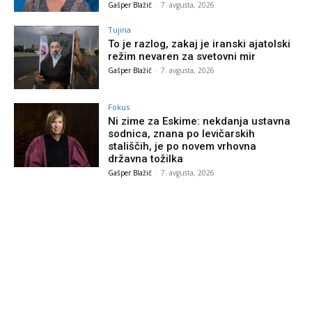
Gašper Blažič
-
7. avgusta, 2026
Tujina
To je razlog, zakaj je iranski ajatolski
režim nevaren za svetovni mir
Gašper Blažič
-
7. avgusta, 2026
Fokus
Ni zime za Eskime: nekdanja ustavna
sodnica, znana po levičarskih
stališčih, je po novem vrhovna
državna tožilka
Gašper Blažič
-
7. avgusta, 2026