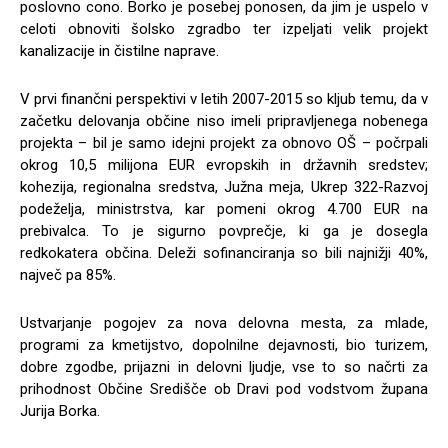
poslovno cono. Borko je posebej ponosen, da jim je uspelo v
celoti obnoviti šolsko zgradbo ter izpeljati velik projekt
kanalizacije in čistilne naprave.
V prvi finančni perspektivi v letih 2007-2015 so kljub temu, da v
začetku delovanja občine niso imeli pripravljenega nobenega
projekta – bil je samo idejni projekt za obnovo OŠ – počrpali
okrog 10,5 milijona EUR evropskih in državnih sredstev;
kohezija, regionalna sredstva, Južna meja, Ukrep 322-Razvoj
podeželja, ministrstva, kar pomeni okrog 4.700 EUR na
prebivalca. To je sigurno povprečje, ki ga je dosegla
redkokatera občina. Deleži sofinanciranja so bili najnižji 40%,
največ pa 85%.
Ustvarjanje pogojev za nova delovna mesta, za mlade,
programi za kmetijstvo, dopolnilne dejavnosti, bio turizem,
dobre zgodbe, prijazni in delovni ljudje, vse to so načrti za
prihodnost Občine Središče ob Dravi pod vodstvom župana
Jurija Borka.